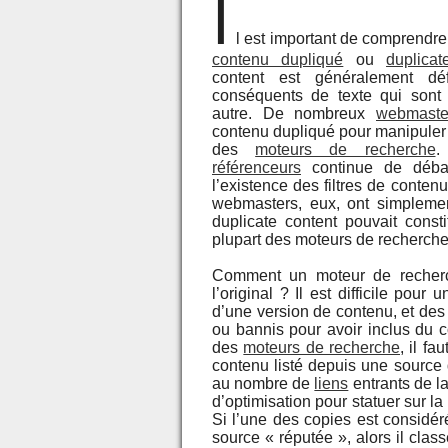
I
l est important de comprendre e
contenu dupliqué
ou
duplicat
content est généralement d
conséquents de texte qui sont 
autre. De nombreux
webmaste
contenu dupliqué pour manipuler e
des
moteurs de recherche
.
référenceurs
continue de débatt
l’existence des filtres de conten
webmasters, eux, ont simplemen
duplicate content pouvait const
plupart des moteurs de recherche
Comment un moteur de recherch
l’original ? Il est difficile pour
d’une version de contenu, et des
ou bannis pour avoir inclus du 
des
moteurs de recherche
, il fa
contenu listé depuis une source d
au nombre de
liens
entrants de la
d’optimisation pour statuer sur l
Si l’une des copies est considé
source « réputée », alors il cla