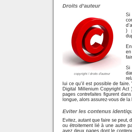
Droits d’auteur
Si
co
d’
) 
du
En
en
fai
Si
da
copyright / droits d’auteur
re
lui ce qu’il est possible de fai
Digital Millenium Copyright Act
pages contrefaites figurent dans
longue, alors assurez-vous de la l
Eviter les contenus identiq
Evitez, autant que faire se peut,
ou étroitement lié à une autre 
avez deux pages dont le contenu e