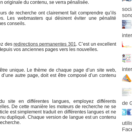
ion originale du contenu, se verra pénalisée.
soci
urs de recherche ont clairement fait comprendre qu’ils
son
es. Les webmasters qui désirent éviter une pénalité
ues conseils.
inte
sez des
redirections permanentes 301
. C’est un excellent
 depuis vos anciennes pages vers les nouvelles.
inte
 être unique. Le thème de chaque page d’un site web,
e d’une autre page, doit est être composé d’un contenu
 du site en différentes langues, employez différents
de 
lles. De cette manière les moteurs de recherche ne se
ticle est simplement traduit en différentes langues et ne
nu dupliqué. Chaque version de langue est un contenu
recherche.
util
Fac