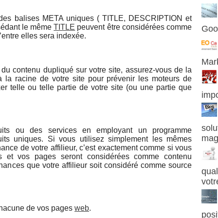
r des balises META uniques ( TITLE, DESCRIPTION et
édant le même
TITLE
peuvent être considérées comme
Goo
’entre elles sera indexée.
Mark
t du contenu dupliqué sur votre site, assurez-vous de la
 à la racine de votre site pour prévenir les moteurs de
r telle ou telle partie de votre site (ou une partie que
imp
solu
uits ou des services en employant un programme
mag
oduits uniques. Si vous utilisez simplement les mêmes
nance de votre affilieur, c’est exactement comme si vous
its et vos pages seront considérées comme contenu
chances que votre affilieur soit considéré comme source
qual
votr
chacune de vos pages
web
.
pos