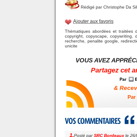
Rédigé par Christophe Da Silva
Ajouter aux favoris
Thèmatiques abordées et traitées d
copyright
,
copyscape
,
copywriting
,
recherche
,
penalite google
,
redirect
unicite
VOUS AVEZ APPRÉCI
Partagez cet a
Par
E
& Receve
Par 
1.
Posté par
SRC Bordeaux
le 26