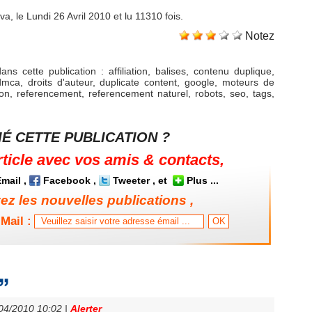
, le Lundi 26 Avril 2010 et lu 11310 fois.
Notez
ans cette publication
:
affiliation
,
balises
,
contenu duplique
,
dmca
,
droits d'auteur
,
duplicate content
,
google
,
moteurs de
ion
,
referencement
,
referencement naturel
,
robots
,
seo
,
tags
,
É CETTE PUBLICATION ?
rticle avec vos amis & contacts,
mail
,
Facebook
,
Tweeter
, et
Plus
...
z les nouvelles publications ,
Mail :
/04/2010 10:02
|
Alerter