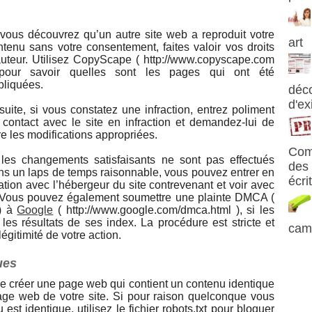
 vous découvrez qu’un autre site web a reproduit votre
art
ntenu sans votre consentement, faites valoir vos droits
auteur. Utilisez CopyScape ( http://www.copyscape.com
pour savoir quelles sont les pages qui ont été
pliquées.
déco
d'ex
suite, si vous constatez une infraction, entrez poliment
 contact avec le site en infraction et demandez-lui de
re les modifications appropriées.
Com
 les changements satisfaisants ne sont pas effectués
des 
ns un laps de temps raisonnable, vous pouvez entrer en
écri
lation avec l’hébergeur du site contrevenant et voir avec
re. Vous pouvez également soumettre une plainte DMCA (
 ) à
Google
( http://www.google.com/dmca.html ), si les
 les résultats de ses index. La procédure est stricte et
cam
égitimité de votre action.
ues
 de créer une page web qui contient un contenu identique
page web de votre site. Si pour raison quelconque vous
st identique, utilisez le fichier robots.txt pour bloquer