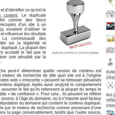
t d’identifier ce qu’est le
e content
. Le duplicate
éfini comme des blocs
recopiés d’un site à un
rs
essaient d’utiliser le
t influencer les résultats
 La communauté des
re sur la légitimité et
u dupliqué. La plupart des
t accepté le fait que le
duplicate content ou contenu dupliqué
ituer une pénalité par la
.
e peut-il déterminer quelle version de contenu est
évit
 un moteur de recherche de dite quel site est à l’origine
(dup
 sites web « innocents » peuvent se retrouver pénalisés
contenu dupliqué. Après avoir analysé le comportement
ut assumer le fait qu’ils retiennent la plupart du temps le
ite « de confiance ». Pour cela , ils peuvent se référer
les 
 source, à l’âge du domaine, ou à n’importe quel facteur
réfé
a réputation du domaine qui contient le contenu dupliqué.
inte
rée par le moteur de recherche comme provenant d’une
ssera la page convenablement, tandis que l’autre source,