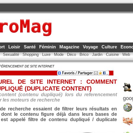
ort
Loisir
Santé
Féminin
Magazine
Voyage
Culture
Econ
e
Sexualité
Shopping
Luxe
Mode
Déco
Brico
Jardin
Cuisine
Web
FÉRENCEMENT DE SITE INTERNET
UREL DE SITE INTERNET : COMMENT
UPLIQUÉ (DUPLICATE CONTENT)
content (contenu dupliqué) lors du referencement
goo
sur les moteurs de recherche
e recherche essaient de filtrer leurs résultats en
s dont le contenu figure déjà dans leurs bases de
est appelé filtre de contenu dupliqué / duplicate