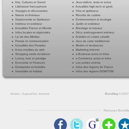
Arts, Cultures et Savoir
Jeux-vidéos, tests et actus
Littérature francophone
Actualités high-tech et geek
Voyages et découvertes
Vins et spiritueux
Nature et Animaux
Recette de cuisine
Gastronomie et Spiritueux
Environnement et écologie
Intérieur et extérieur
Jardin et extérieur
Actualités France et Monde
Bricolage et travaux
Infos locales et régionales
Déco aménagement intérieur
La vie des Médias
Activités et Loisirs créatifs
Presse et communication
Jeux de carte traditionnel
Actualités des Peoples
Modes et tendances
Actus insolites du web
Marketing internet
Shopping mode tendance
e-Business actus et infos
Luxury, luxe et prestige
e-Commerce actus et infos
Economie et Finances
Les sorties cinéma
Entreprises et Activités
Infos des régions de France
Immobilier et habitat
Infos des régions DOM/TOM
Version
- Aujourd'hui
lecteurs
lEuroMag
© 2007
Retrouvez lEuroMa