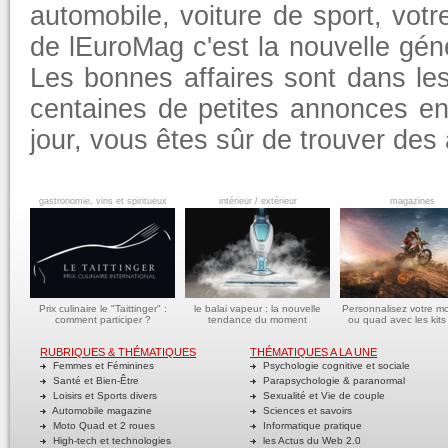
automobile, voiture de sport, vot
de lEuroMag c'est la nouvelle géné
Les bonnes affaires sont dans l
centaines de petites annonces e
jour, vous êtes sûr de trouver de
gastronomie, vins et spiritueux
intérieur / extérieur
magazines
Prix culinaire le "Taittinger" :
le balai vapeur : la nouvelle
Personnalisez votre m
comment participer ?
tendance du moment
ou quad avec les kits
RUBRIQUES & THÉMATIQUES
THÉMATIQUES A LA UNE
Femmes et Féminines
Psychologie cognitive et sociale
Santé et Bien-Être
Parapsychologie & paranormal
Loisirs et Sports divers
Sexualité et Vie de couple
Automobile magazine
Sciences et savoirs
Moto Quad et 2 roues
Informatique pratique
High-tech et technologies
les Actus du Web 2.0