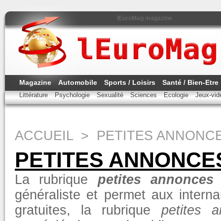
lEuroMag magazine
Magazine
Automobile
Sports / Loisirs
Santé / Bien-Etre
Littérature
Psychologie
Sexualité
Sciences
Ecologie
Jeux-vi
ACCUEIL
>
PETITES ANNONC
PETITES ANNONCE
La rubrique
petites annonces 
généraliste et permet aux intern
gratuites, la rubrique
petites a