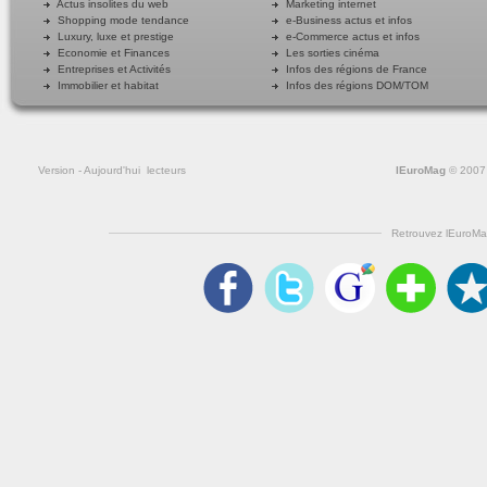
Actus insolites du web
Marketing internet
Shopping mode tendance
e-Business actus et infos
Luxury, luxe et prestige
e-Commerce actus et infos
Economie et Finances
Les sorties cinéma
Entreprises et Activités
Infos des régions de France
Immobilier et habitat
Infos des régions DOM/TOM
Version
- Aujourd'hui
lecteurs
lEuroMag
© 2007
Retrouvez lEuroMa