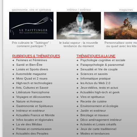
gastronomie, vins et spiritueux
intérieur / extérieur
magazines
Prix culinaire le "Taittinger" :
le balai vapeur : la nouvelle
Personnalisez votre m
comment participer ?
tendance du moment
ou quad avec les kits
RUBRIQUES & THÉMATIQUES
THÉMATIQUES A LA UNE
Femmes et Féminines
Psychologie cognitive et sociale
Santé et Bien-Être
Parapsychologie & paranormal
Loisirs et Sports divers
Sexualité et Vie de couple
Automobile magazine
Sciences et savoirs
Moto Quad et 2 roues
Informatique pratique
High-tech et technologies
les Actus du Web 2.0
Arts, Cultures et Savoir
Jeux-vidéos, tests et actus
Littérature francophone
Actualités high-tech et geek
Voyages et découvertes
Vins et spiritueux
Nature et Animaux
Recette de cuisine
Gastronomie et Spiritueux
Environnement et écologie
Intérieur et extérieur
Jardin et extérieur
Actualités France et Monde
Bricolage et travaux
Infos locales et régionales
Déco aménagement intérieur
La vie des Médias
Activités et Loisirs créatifs
Presse et communication
Jeux de carte traditionnel
Actualités des Peoples
Modes et tendances