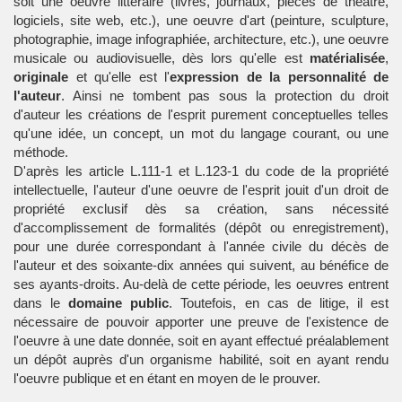
soit une oeuvre littéraire (livres, journaux, pièces de théâtre,
logiciels, site web, etc.), une oeuvre d'art (peinture, sculpture,
photographie, image infographiée, architecture, etc.), une oeuvre
musicale ou audiovisuelle, dès lors qu'elle est
matérialisée
,
originale
et qu'elle est l'
expression de la personnalité de
l'auteur
. Ainsi ne tombent pas sous la protection du droit
d'auteur les créations de l'esprit purement conceptuelles telles
qu'une idée, un concept, un mot du langage courant, ou une
méthode.
D'après les article L.111-1 et L.123-1 du code de la propriété
intellectuelle, l'auteur d'une oeuvre de l'esprit jouit d'un droit de
propriété exclusif dès sa création, sans nécessité
d'accomplissement de formalités (dépôt ou enregistrement),
pour une durée correspondant à l'année civile du décès de
l'auteur et des soixante-dix années qui suivent, au bénéfice de
ses ayants-droits. Au-delà de cette période, les oeuvres entrent
dans le
domaine public
. Toutefois, en cas de litige, il est
nécessaire de pouvoir apporter une preuve de l'existence de
l'oeuvre à une date donnée, soit en ayant effectué préalablement
un dépôt auprès d'un organisme habilité, soit en ayant rendu
l'oeuvre publique et en étant en moyen de le prouver.