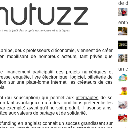
de 
entr
 participatif des projets numériques et artistiques
Larribe, deux professeurs d'économie, viennent de créer
 en mobilisant de nombreux acteurs, tant privés que
un c
 de
financement participatif
des projets numériques et
esse, enquête, livre électronique, logiciel, billetterie de
ion sur une plate-forme internet, les créateurs de ces
ls.
at (ou souscription) qui permet aux
internautes
de se
un tarif avantageux, ou à des conditions préférentielles
ar exemple) avant qu'il ne soit produit. Il favorise ainsi
âce aux valeurs de partage et de solidarité.
funding en anglais) connait un succès grandissant sur