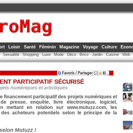
ort
Loisir
Santé
Féminin
Magazine
Voyage
Culture
Econ
e
Sexualité
Shopping
Luxe
Mode
Déco
Brico
Jardin
Cuisine
Web
ENT PARTICIPATIF SÉCURISÉ
ojets numériques et artistiques
 financement participatif des projets numériques et
 de presse, enquête, livre électronique, logiciel,
 en mettant en relation sur www.mutuzz.com, les
 des acheteurs potentiels selon le principe de la
 selon Mutuzz !