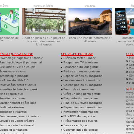
en-être
sports et loisirs
voyages
hi
 pharmacie de
Sport en plein air : un projet de
caen une ville de patrimoine et
domotiq
 ?
limitation des nuisances
d'histoire
connectée, l
lumineuses
servic
ÉMATIQUES A LA UNE
SERVICES EN LIGNE
CON
»
Men
sychologie cognitive et sociale
Prévision Météo France
»
l'Eq
arapsychologie & paranormal
Programme TV television
»
Cont
exualité et Vie de couple
Horoscope du jour gratuit
»
Cont
ciences et savoirs
Petites annonces gratuites
»
Cont
»
Obte
nformatique pratique
Espace vidéos du magazine
»
Deve
es Actus du Web 2.0
Les dernières informations
»
Pigi
eux-vidéos, tests et actus
Galerie photos du magazine
ROL
ctualités high-tech et geek
Forum des internautes
voyag
ins et spiritueux
Créer un blog perso gratuit
massa
ecette de cuisine
Blog rédaction magazine
geoth
nvironnement et écologie
Plan de lEuroMag magazine
tablett
ardin et extérieur
Répertoire des thématiques
autom
quad s
ricolage et travaux
Newsletter hebdomadaire
abris 
éco aménagement intérieur
Flux RSS du magazine
statio
ctivités et Loisirs créatifs
Présentation des flux rss
chocol
eux de carte traditionnel
Services en ligne
ipad a
iphone
odes et tendances
Communiqués de presse
smart