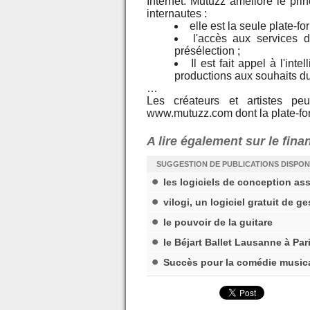
Internet. Mutuzz améliore le pri
internautes :
elle est la seule plate-f
l'accès aux services 
présélection ;
Il est fait appel à l'int
productions aux souhaits du
…
Les créateurs et artistes peu
www.mutuzz.com dont la plate-form
A lire également sur le fina
SUGGESTION DE PUBLICATIONS DISPON
les logiciels de conception ass
vilogi, un logiciel gratuit de g
le pouvoir de la guitare
le Béjart Ballet Lausanne à Pari
Succès pour la comédie musica