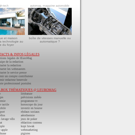
gh-tech
automag, magazine automobile
ue et maison
boîte de vitesses manuelle ou
a technologie au
automatique ?
e du foyer
TACTS & INFOS LÉGALES
tions legales de lEuroMag
uipe de la redaction
acter la redaction
acter les webmasters
acter le service presse
nir un compte contributeur
nir redacteur benevole
ste professionnel postulez
LBOX THÉMATIQUES @ LEUROMAG
e
littérature
ges
prévisions météo
ermie
programme tv
e tactile
horoscope du jour
obile
investir en bourse
port
réséaux sociaux
vélos
aérothermie
n lavage vélo
jeux de poker
at
rédaction contenu
pple
kopi luwak
 apple
webmarketing
phone
pigistes