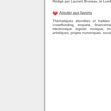
Rédigé par Laurent Bruneau, le Lundi
Ajouter aux favoris
Thèmatiques abordées et traitées 
crowdfunding
,
enquete
,
financeme
electronique
,
logiciel
,
musique
,
mu
artistiques
,
projets numeriques
,
sousc