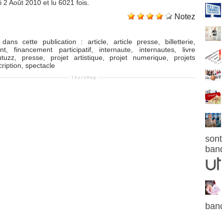
 2 Août 2010 et lu 6021 fois.
Notez
dans cette publication
:
article
,
article presse
,
billetterie
,
nt
,
financement participatif
,
internaute
,
internautes
,
livre
tuzz
,
presse
,
projet artistique
,
projet numerique
,
projets
ription
,
spectacle
sont
ban
ban