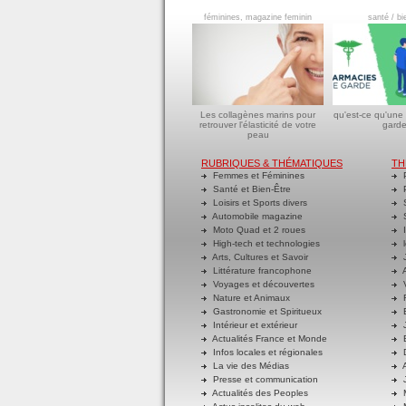
féminines, magazine feminin
santé / bi
Les collagènes marins pour
qu'est-ce qu'une
retrouver l'élasticité de votre
garde
peau
RUBRIQUES & THÉMATIQUES
TH
Femmes et Féminines
P
Santé et Bien-Être
P
Loisirs et Sports divers
S
Automobile magazine
S
Moto Quad et 2 roues
I
High-tech et technologies
l
Arts, Cultures et Savoir
J
Littérature francophone
A
Voyages et découvertes
V
Nature et Animaux
R
Gastronomie et Spiritueux
E
Intérieur et extérieur
J
Actualités France et Monde
B
Infos locales et régionales
D
La vie des Médias
A
Presse et communication
J
Actualités des Peoples
M