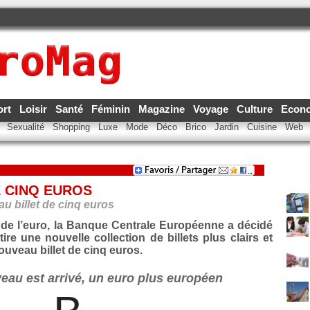
ort
Loisir
Santé
Féminin
Magazine
Voyage
Culture
Econ
e
Sexualité
Shopping
Luxe
Mode
Déco
Brico
Jardin
Cuisine
Web
E CINQ EUROS
 billet de cinq euros
de l’euro, la Banque Centrale Européenne a décidé
re une nouvelle collection de billets plus clairs et
ouveau billet de cinq euros.
veau est arrivé, un euro plus européen