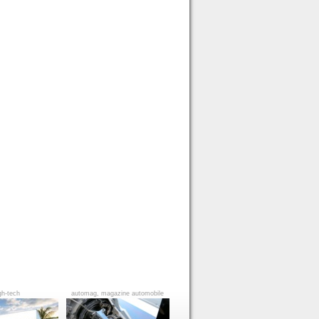
gh-tech
automag, magazine automobile