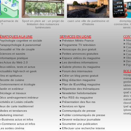
 pharmacie de
Sport en plein air : un projet de
caen une ville de patrimoine et
domotiq
 ?
limitation des nuisances
d'histoire
connectée, l
lumineuses
servic
ÉMATIQUES A LA UNE
SERVICES EN LIGNE
CON
»
Men
sychologie cognitive et sociale
Prévision Météo France
»
l'Eq
arapsychologie & paranormal
Programme TV television
»
Cont
exualité et Vie de couple
Horoscope du jour gratuit
»
Cont
ciences et savoirs
Petites annonces gratuites
»
Cont
»
Obte
nformatique pratique
Espace vidéos du magazine
»
Deve
es Actus du Web 2.0
Les dernières informations
»
Pigi
eux-vidéos, tests et actus
Galerie photos du magazine
ROL
ctualités high-tech et geek
Forum des internautes
voyag
ins et spiritueux
Créer un blog perso gratuit
massa
ecette de cuisine
Blog rédaction magazine
geoth
nvironnement et écologie
Plan de lEuroMag magazine
tablett
ardin et extérieur
Répertoire des thématiques
autom
quad s
ricolage et travaux
Newsletter hebdomadaire
abris 
éco aménagement intérieur
Flux RSS du magazine
statio
ctivités et Loisirs créatifs
Présentation des flux rss
chocol
eux de carte traditionnel
Services en ligne
ipad a
iphone
odes et tendances
Communiqués de presse
smart
arketing internet
Publier communiqués de presse
-Business actus et infos
Devenir redacteur journaliste
-Commerce actus et infos
Soumettre une publication
es sorties cinéma
Effectuer une recherche interne