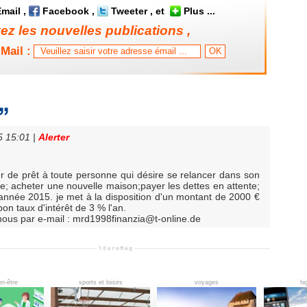
mail
,
Facebook
,
Tweeter
, et
Plus
...
z les nouvelles publications ,
Mail :
5 15:01
|
Alerter
 de prêt à toute personne qui désire se relancer dans son
ure; acheter une nouvelle maison;payer les dettes en attente;
'année 2015. je met à la disposition d'un montant de 2000 €
n taux d'intérêt de 3 % l'an.
-nous par e-mail : mrd1998finanzia@t-online.de
en-être
sports et loisirs
voyages
hi