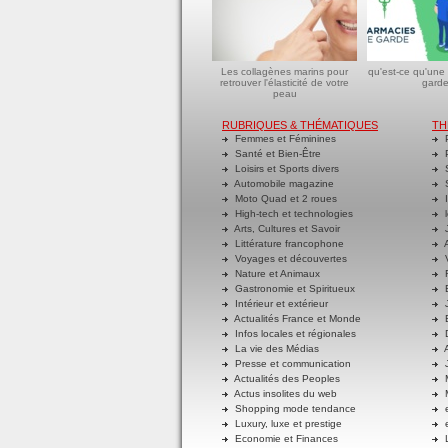
Les collagènes marins pour
qu'est-ce qu'une
retrouver l'élasticité de votre
garde
peau
RUBRIQUES & THÉMATIQUES
TH
Femmes et Féminines
P
Santé et Bien-Être
P
Loisirs et Sports divers
S
Automobile magazine
S
Moto Quad et 2 roues
I
High-tech et technologies
l
Arts, Cultures et Savoir
J
Littérature francophone
A
Voyages et découvertes
V
Nature et Animaux
R
Gastronomie et Spiritueux
E
Intérieur et extérieur
J
Actualités France et Monde
B
Infos locales et régionales
D
La vie des Médias
A
Presse et communication
J
Actualités des Peoples
M
Actus insolites du web
M
Shopping mode tendance
e
Luxury, luxe et prestige
e
Economie et Finances
L