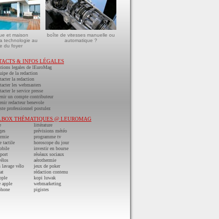
ue et maison
boîte de vitesses manuelle ou
a technologie au
automatique ?
e du foyer
TACTS & INFOS LÉGALES
tions legales de lEuroMag
uipe de la redaction
acter la redaction
acter les webmasters
acter le service presse
nir un compte contributeur
nir redacteur benevole
ste professionnel postulez
LBOX THÉMATIQUES @ LEUROMAG
e
littérature
ges
prévisions météo
ermie
programme tv
e tactile
horoscope du jour
obile
investir en bourse
port
réséaux sociaux
vélos
aérothermie
n lavage vélo
jeux de poker
at
rédaction contenu
pple
kopi luwak
 apple
webmarketing
phone
pigistes