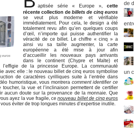
B
de 
aptisée série « Europe »,
cette
récente collection de
billets de cinq euros
se veut plus moderne et vérifiable
immédiatement. Pour cela, le design a été
entr
totalement revu afin qu’en quelques coups
d’œil, n’importe qui puisse authentifier la
véracité de ce billet. Le chiffre « cinq » a
ainsi vu sa taille augmenter, la carte
européenne a été mise à jour afin
d’accueillir les nouveaux pays arrivants
nq euros
dans le continent (Chypre et Malte) et
 l’effigie de la princesse Europe. La communauté
 avec elle : le nouveau billet de cinq euros symbolise
un c
uction de caractères cyrilliques suite à l’entrée dans
vidéo humoristique, vous montrera
comment identifier ce
e toucher, la vue et l’inclinaison permettent de certifier
avoir aucun doute sur la provenance de la monnaie. Que
us ayez la vue fragile, ce
nouveau billet de cinq euros
 vous éviter de trop longues minutes d’expertise inutile.