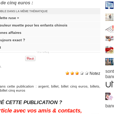
 de cinq euros :
IBLE DANS LA MÊME THÉMATIQUE
lette ruse »
ouleur muette pour les enfants chinois
nnes affaires
oujours exact ?
t
.
sont
Notez
ban
ns cette publication
:
argent
,
billet
,
billet cinq euros
,
billets
,
illet cinq euros
É CETTE PUBLICATION ?
ban
rticle avec vos amis & contacts,