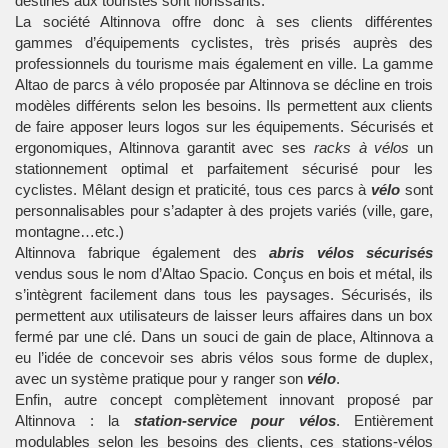
destinés aux touristes sont florissants.
La société Altinnova offre donc à ses clients différentes
gammes d’équipements cyclistes, très prisés auprès des
professionnels du tourisme mais également en ville. La gamme
Altao de parcs à vélo proposée par Altinnova se décline en trois
modèles différents selon les besoins. Ils permettent aux clients
de faire apposer leurs logos sur les équipements. Sécurisés et
ergonomiques, Altinnova garantit avec ses
racks à vélos
un
stationnement optimal et parfaitement sécurisé pour les
cyclistes. Mêlant design et praticité, tous ces parcs à
vélo
sont
personnalisables pour s’adapter à des projets variés (ville, gare,
montagne…etc.)
Altinnova fabrique également des
abris vélos sécurisés
vendus sous le nom d’Altao Spacio. Conçus en bois et métal, ils
s’intègrent facilement dans tous les paysages. Sécurisés, ils
permettent aux utilisateurs de laisser leurs affaires dans un box
fermé par une clé. Dans un souci de gain de place, Altinnova a
eu l’idée de concevoir ses abris vélos sous forme de duplex,
avec un système pratique pour y ranger son
vélo
.
Enfin, autre concept complètement innovant proposé par
Altinnova : la
station-service pour vélos
. Entièrement
modulables selon les besoins des clients, ces stations-vélos