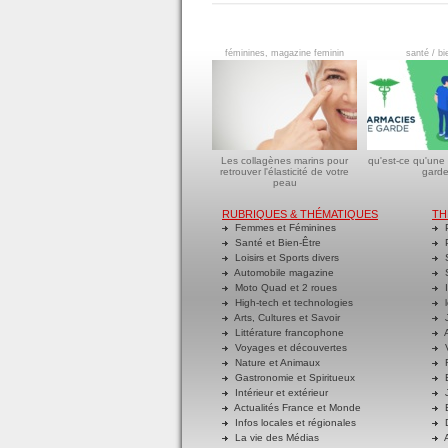
féminines, magazine feminin
santé / bi
Les collagènes marins pour
qu'est-ce qu'une
retrouver l'élasticité de votre
garde
peau
RUBRIQUES & THÉMATIQUES
TH
Femmes et Féminines
P
Santé et Bien-Être
P
Loisirs et Sports divers
S
Automobile magazine
S
Moto Quad et 2 roues
I
High-tech et technologies
l
Arts, Cultures et Savoir
J
Littérature francophone
A
Voyages et découvertes
V
Nature et Animaux
R
Gastronomie et Spiritueux
E
Intérieur et extérieur
J
Actualités France et Monde
B
Infos locales et régionales
D
La vie des Médias
A