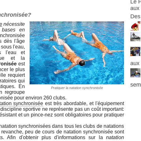
Le P
aux 
ynchronisée?
Des 
e
nécessite
s bases en
ynchronisée
s dès l'âge
sous l'eau,
s l'eau et
que et la
aux 
ronisée
est
cer le plus
lle requiert
ratoires qui
sema
tiques. En
Pratiquer la natation synchronisée
on regroupe
nisée pour environ 260 clubs.
tation synchronisée
est très abordable, et l'équipement
 discipline sportive ne représente pas un coût important:
ésistant et un pince-nez sont obligatoires pour pratiquer
 natation synchronisées dans tous les clubs de natations
n revanche, peu de cours de natation synchronisée sont
. Afin d'obtenir plus d'informations sur la
natation