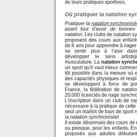
de leurs pratiques sportives.
Où pratiquer la natation s
Pratiquer la
natation synchronisé
avant tout d'avoir de bonne
natation.
Les clubs de natation s
proposent des cours aux enfant
de 6 ans pour apprendre à nager 
se sentir plus à l'aise dan
développer le sens artisti
musculature. La
natation synch
un sport qu'il vaut mieux commen
tôt possible dans la mesure où e
des capacités physiques et respi
se développent à force de pra
France, la fédération de natati
20.000 licenciés de nage synchro
L'inscription dans un club de
na
nécessaire à la pratique de cette
seul un maillot de bain de sport r
la
natation synchronisée
!
Il existe désormais des cours de
ou presque, pour les enfants. E
proposés aux adultes débutants