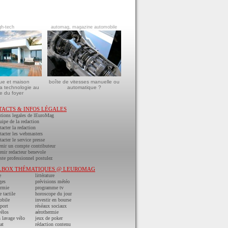
gh-tech
automag, magazine automobile
ue et maison
boîte de vitesses manuelle ou
a technologie au
automatique ?
e du foyer
TACTS & INFOS LÉGALES
tions legales de lEuroMag
uipe de la redaction
acter la redaction
acter les webmasters
acter le service presse
nir un compte contributeur
nir redacteur benevole
ste professionnel postulez
LBOX THÉMATIQUES @ LEUROMAG
e
littérature
ges
prévisions météo
ermie
programme tv
e tactile
horoscope du jour
obile
investir en bourse
port
réséaux sociaux
vélos
aérothermie
n lavage vélo
jeux de poker
at
rédaction contenu