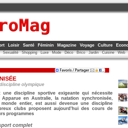
ort
Loisir
Santé
Féminin
Magazine
Voyage
Culture
Econ
e
Sexualité
Shopping
Luxe
Mode
Déco
Brico
Jardin
Cuisine
Web
NISÉE
discipline olympique
 une discipline sportive exigeante qui nécessite
. Apparue en Australie, la natation synchronisée,
 monde entier, est aussi devenue une discipline
reux clubs proposent aujourd'hui des cours de
eurs programmes
sport complet