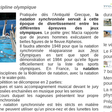
cipline olympique
dur
Pratiquée dès l'Antiquité Grecque,
la
natation synchronisée
servait à cette
époque de divertissement entre les
différentes épreuves des jeux
olympiques
. Le poète grec Macia rapporte
que de jeunes hommes exécutaient de
belles figures de le fleuve Alpheios.
le v
Il faudra attendre 1948 pour que la
natation
synchronisée
réapparaisse aux
Jeux
Le R
Olympiques
en tant que sport de
pour
démonstration et 1984 pour qu'elle figure
officiellement sur la liste des sports
olympiques. En France, la
natation
7 bo
isciplines de la fédération de natation, avec la natation
 le water-polo.
Merc
étition se décompose en 2 parties:
pour
iques et sans accompagnement musical devant le jury
La m
mposées enchainées en musique pour les seniors
phys
cours duquel les nageuses présentent leur propre
ynchronisée
Prép
de
natation synchronisée
est très stricts en matière
mar
e peuvent utiliser qu'un pince-nez et des lunettes lors