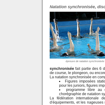
Natation synchronisée, dis
épreuve de natation synchronisée
synchronisée
fait partie des 6 d
de course, le plongeon, ou encore
La natation synchronisée en comp
Figures imposées stat
pour les juniors, figures i
programme libre au 
chorégraphie de natation s
La fédération internationale 
d'équipements, et les nageuses n