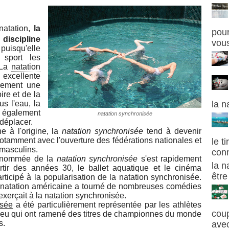
natation,
la
pour
discipline
vous
puisqu'elle
sport les
 La
natation
cellente
èrement une
ire et de la
s l'eau, la
la n
e également
natation synchronisée
 déplacer.
ne à l'origine, la
natation synchronisée
tend à devenir
tamment avec l'ouverture des fédérations nationales et
le t
 masculins.
con
renommée de la
natation synchronisée
s'est rapidement
la n
tir des années 30, le ballet aquatique et le cinéma
être
rticipé à la popularisation de la natation synchronisée.
 natation américaine a tourné de nombreuses comédies
exerçait à la natation synchronisée.
isée
a été particulièrement représentée par les athlètes
cou
dieu qui ont ramené des titres de championnes du monde
s.
avec