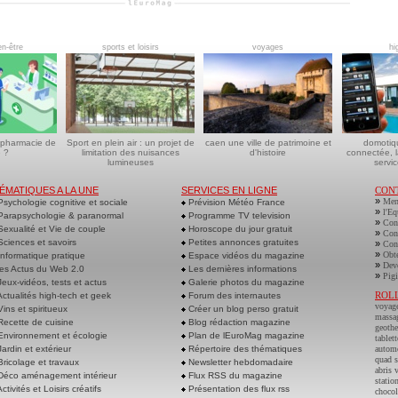
en-être
sports et loisirs
voyages
hi
 pharmacie de
Sport en plein air : un projet de
caen une ville de patrimoine et
domotiq
 ?
limitation des nuisances
d'histoire
connectée, l
lumineuses
servic
ÉMATIQUES A LA UNE
SERVICES EN LIGNE
CON
»
Men
sychologie cognitive et sociale
Prévision Météo France
»
l'Eq
arapsychologie & paranormal
Programme TV television
»
Cont
exualité et Vie de couple
Horoscope du jour gratuit
»
Cont
ciences et savoirs
Petites annonces gratuites
»
Cont
»
Obte
nformatique pratique
Espace vidéos du magazine
»
Deve
es Actus du Web 2.0
Les dernières informations
»
Pigi
eux-vidéos, tests et actus
Galerie photos du magazine
ROL
ctualités high-tech et geek
Forum des internautes
voyag
ins et spiritueux
Créer un blog perso gratuit
massa
ecette de cuisine
Blog rédaction magazine
geoth
nvironnement et écologie
Plan de lEuroMag magazine
tablett
ardin et extérieur
Répertoire des thématiques
autom
quad s
ricolage et travaux
Newsletter hebdomadaire
abris 
éco aménagement intérieur
Flux RSS du magazine
statio
ctivités et Loisirs créatifs
Présentation des flux rss
chocol