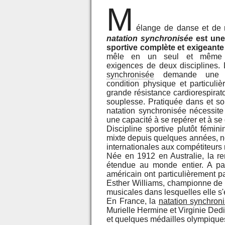
M
élange de danse et de 
natation synchronisée
est une 
sportive complète et exigeante
mêle en un seul et même 
exigences de deux disciplines.
synchronisée
demande une ex
condition physique et particuli
grande résistance cardiorespirato
souplesse. Pratiquée dans et sou
natation synchronisée nécessit
une capacité à se repérer et à se
Discipline sportive plutôt fémini
mixte depuis quelques années, no
internationales aux compétiteurs
Née en 1912 en Australie, la 
étendue au monde entier. A par
américain ont particulièrement pa
Esther Williams, championne de
musicales dans lesquelles elle s'
En France, la
natation synchron
Murielle Hermine et Virginie De
et quelques médailles olympique