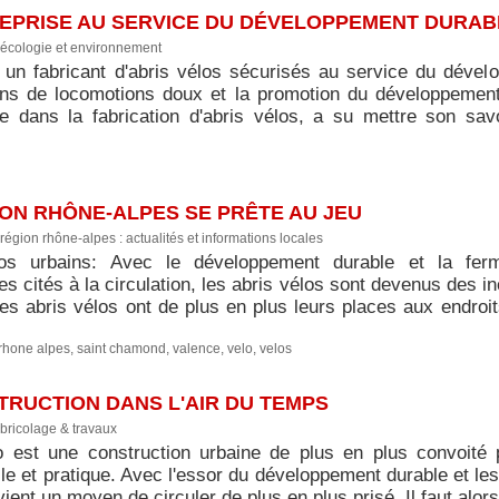
REPRISE AU SERVICE DU DÉVELOPPEMENT DURAB
écologie et environnement
, un fabricant d'abris vélos sécurisés au service du dével
s de locomotions doux et la promotion du développement d
ée dans la fabrication d'abris vélos, a su mettre son sav
ION RHÔNE-ALPES SE PRÊTE AU JEU
région rhône-alpes : actualités et informations locales
los urbains: Avec le développement durable et la ferm
 cités à la circulation, les abris vélos sont devenus des i
es abris vélos ont de plus en plus leurs places aux endroit
rhone alpes
,
saint chamond
,
valence
,
velo
,
velos
TRUCTION DANS L'AIR DU TEMPS
bricolage & travaux
lo est une construction urbaine de plus en plus convoité pa
ile et pratique. Avec l'essor du développement durable et l
vient un moyen de circuler de plus en plus prisé. Il faut alo