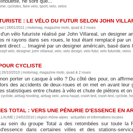
ilhouette, ne sont que...
isme
,
cyclistes
,
faire velo
,
sport
,
velo
,
velos
URISTE : LE VÉLO DU FUTUR SELON JOHN VILL
ur | 28/01/2011
|
motomag, magazine moto, quad & 2 roues
d'un vélo futuriste réalisé par John Villareal, un designer 
es ni rayons dans ses roues, le tout étant remplacé par u
nt direct ... Imaginé par un designer américain, basé dans 
cept velo
,
designer
,
john villareal
,
velo
,
velo design
,
velo futur
,
velo futuriste
,
velos
 POUR CYCLISTE
 | 26/10/2010
|
motomag, magazine moto, quad & 2 roues
 non porter un casque à vélo ? Du côté des pour, on affirme
 lors des accidents de deux-roues et on met en avant leur g
s statistiques entre chutes à vélo et chute de piétons et on 
 cycliste
,
airbag hovding
,
airbag velo
,
anna haupt
,
crash test
,
crash-test
,
cycliste
,
ho
ES TOTAL : VERS UNE PÉNURIE D’ESSENCE EN A
LLAUME | 24/02/2010
|
région rhône-alpes : actualités et informations locales
 au sein du groupe Total a des retombées sur toute la
d'essence dans certaines villes et des stations-servi