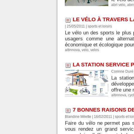
abri velo
,
abri
LE VÉLO À TRAVERS L
| 25/05/2011
|
sports et loisirs
Le vélo un des sports le plus 
usagers comme une alternat
économique et écologique pour 
altinnova
,
velo
,
velos
LA STATION SERVICE 
Corinne Duré 
La statio
développe 
offre une 
altinnova
,
cycl
7 BONNES RAISONS DE
Blandine Milette | 16/02/2011
|
sports et loi
Faire du vélo ne permet pas se
vous rendez un grand service