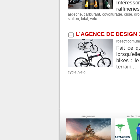
Intéresso
raffineries
ardeche
,
carburant
,
covoiturage
,
crise
,
dr
station
,
total
,
velo
L’AGENCE DE DESIGN 
rose@comuna
Fait ce q
lorsqu’el
bikes : l
terrain...
cycle
,
velo
magazines
santé / bi