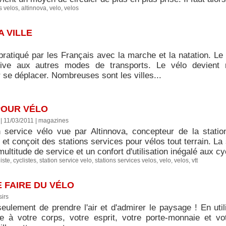
s velos
,
altinnova
,
velo
,
velos
A VILLE
pratiqué par les Français avec la marche et la natation. Le
ive aux autres modes de transports. Le vélo devient 
se déplacer. Nombreuses sont les villes...
POUR VÉLO
| 11/03/2011
|
magazines
n service vélo vue par Altinnova, concepteur de la statio
et conçoit des stations services pour vélos tout terrain. La 
multitude de service et un confort d'utilisation inégalé aux cyc
iste
,
cyclistes
,
station service velo
,
stations services velos
,
velo
,
velos
,
vtt
 FAIRE DU VÉLO
sirs
ulement de prendre l'air et d'admirer le paysage ! En util
 à votre corps, votre esprit, votre porte-monnaie et vo