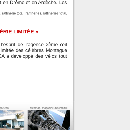
nt en Drôme et en Ardèche. Les
e
,
raffinerie total
,
raffineries
,
raffineries total
,
RIE LIMITÉE »
 l’esprit de l’agence 3ème œil
 limitée des célèbres Montague
SA a développé des vélos tout
igh-tech
automag, magazine automobile