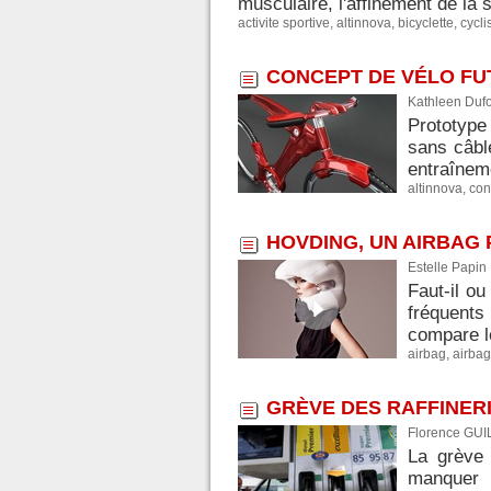
musculaire, l'affinement de la s
activite sportive
,
altinnova
,
bicyclette
,
cycl
CONCEPT DE VÉLO FUT
Kathleen Dufo
Prototype 
sans câbl
entraîneme
altinnova
,
con
HOVDING, UN AIRBAG
Estelle Papin
Faut-il ou
fréquents
compare le
airbag
,
airbag
GRÈVE DES RAFFINERI
Florence GUI
La grève
manquer 