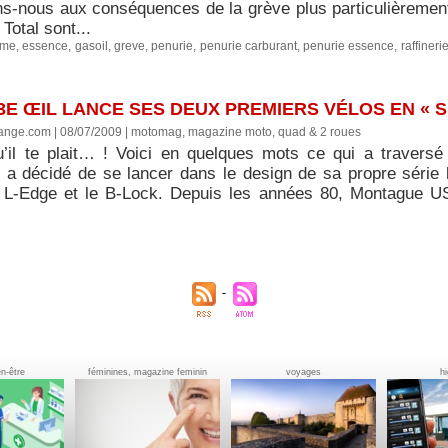
ns-nous aux conséquences de la grève plus particulièreme
 Total sont...
ome
,
essence
,
gasoil
,
greve
,
penurie
,
penurie carburant
,
penurie essence
,
raffineri
3E ŒIL LANCE SES DEUX PREMIERS VÉLOS EN « SÉ
nge.com | 08/07/2009
|
motomag, magazine moto, quad & 2 roues
u’il te plait… ! Voici en quelques mots ce qui a traversé
le a décidé de se lancer dans le design de sa propre série
e L-Edge et le B-Lock. Depuis les années 80, Montague U
en-être
féminines, magazine feminin
voyages
h