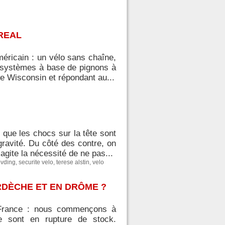
AREAL
américain : un vélo sans chaîne,
n systèmes à base de pignons à
le Wisconsin et répondant au...
 que les chocs sur la tête sont
ravité. Du côté des contre, on
agite la nécessité de ne pas...
vding
,
securite velo
,
terese alstin
,
velo
RDÈCHE ET EN DRÔME ?
 France : nous commençons à
ce sont en rupture de stock.