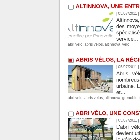
ALTINNOVA, UNE ENT
| 05/07/2011
|
Altinnova
des moyen
spécialis
service...
abri velo
,
abris velos
,
altinnova
,
velo
ABRIS VÉLOS, LA RÉG
| 05/07/2011
|
Abris vé
nombreuses
urbaine. L
et...
abri velo
,
abris velos
,
altinnova
,
grenoble
,
ABRI VÉLO, UNE CONS
| 05/07/2011
|
L'abri vé
devient ut
le vélo de