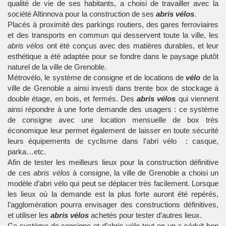
qualité de vie de ses habitants, a choisi de travailler avec la
société
Altinnova
pour la construction de ses
abris vélos
.
Placés à proximité des parkings routiers, des gares ferroviaires
et des transports en commun qui desservent toute la ville, les
abris vélos
ont été conçus avec des matières durables, et leur
esthétique a été adaptée pour se fondre dans le paysage plutôt
naturel de la ville de Grenoble.
Métrovélo, le système de consigne et de locations de
vélo
de la
ville de Grenoble a ainsi investi dans trente box de stockage à
double étage, en bois, et fermés. Des
abris vélos
qui viennent
ainsi répondre à une forte demande des usagers : ce système
de consigne avec une location mensuelle de box très
économique leur permet également de laisser en toute sécurité
leurs équipements de cyclisme dans l’
abri vélo
: casque,
parka…etc.
Afin de tester les meilleurs lieux pour la construction définitive
de ces
abris vélos
à consigne, la ville de Grenoble a choisi un
modèle d’abri vélo qui peut se déplacer très facilement. Lorsque
les lieux où la demande est la plus forte auront été repérés,
l’agglomération pourra envisager des constructions définitives,
et utiliser les
abris vélos
achetés pour tester d’autres lieux.
Ce système de consigne et d’abris vélo tout-en-un a séduit bon