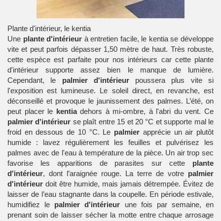
Plante d'intérieur, le kentia
Une
plante d'intérieur
à entretien facile, le
kentia
se développe
vite et peut parfois dépasser 1,50 mètre de haut. Très robuste,
cette espèce est parfaite pour nos intérieurs car cette
plante
d'intérieur
supporte assez bien le manque de lumière.
Cependant, le
p
almier d'intérieur
poussera plus vite si
l'exposition est lumineuse. Le soleil direct, en revanche, est
déconseillé et provoque le jaunissement des palmes. L’été, on
peut placer le
kentia
dehors à mi-ombre, à l'abri du vent. Ce
palmier d'intérieur
se plaît entre 15 et 20 °C et supporte mal le
froid en dessous de 10 °C. Le
palmier
apprécie un air plutôt
humide : lavez régulièrement les feuilles et pulvérisez les
palmes avec de l'eau à température de la pièce. Un air trop sec
favorise les apparitions de parasites sur cette
plante
d'intérieur
, dont l’araignée rouge. La terre de votre
palmier
d'intérieur
doit être humide, mais jamais détrempée. Évitez de
laisser de l’eau stagnante dans la coupelle. En période estivale,
humidifiez le
palmier d'intérieur
une fois par semaine, en
prenant soin de laisser sécher la motte entre chaque arrosage