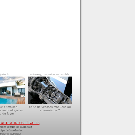
gh-tech
automag, magazine automobile
ue et maison
boîte de vitesses manuelle ou
a technologie au
automatique ?
e du foyer
TACTS & INFOS LÉGALES
tions legales de lEuroMag
uipe de la redaction
acter la redaction