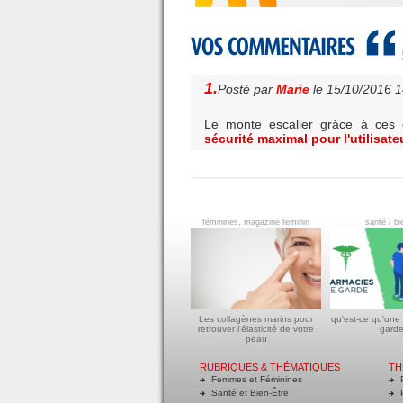
1.
Posté par
Marie
le 15/10/2016 
Le monte escalier grâce à ces 
sécurité maximal pour l'utilisat
féminines, magazine feminin
santé / bi
Les collagènes marins pour
qu'est-ce qu'une
retrouver l'élasticité de votre
garde
peau
RUBRIQUES & THÉMATIQUES
TH
Femmes et Féminines
P
Santé et Bien-Être
P