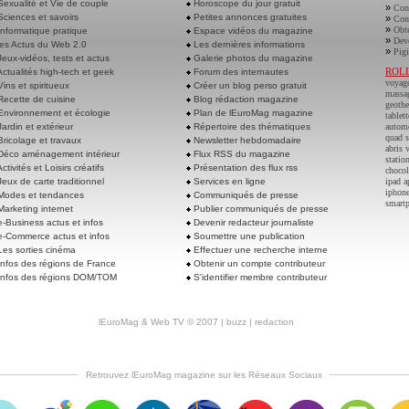
exualité et Vie de couple
Horoscope du jour gratuit
»
Cont
ciences et savoirs
Petites annonces gratuites
»
Cont
»
Obte
nformatique pratique
Espace vidéos du magazine
»
Deve
es Actus du Web 2.0
Les dernières informations
»
Pigi
eux-vidéos, tests et actus
Galerie photos du magazine
ROL
ctualités high-tech et geek
Forum des internautes
voyag
ins et spiritueux
Créer un blog perso gratuit
massa
ecette de cuisine
Blog rédaction magazine
geoth
nvironnement et écologie
Plan de lEuroMag magazine
tablett
ardin et extérieur
Répertoire des thématiques
autom
quad s
ricolage et travaux
Newsletter hebdomadaire
abris 
éco aménagement intérieur
Flux RSS du magazine
statio
ctivités et Loisirs créatifs
Présentation des flux rss
chocol
eux de carte traditionnel
Services en ligne
ipad a
iphone
odes et tendances
Communiqués de presse
smart
arketing internet
Publier communiqués de presse
-Business actus et infos
Devenir redacteur journaliste
-Commerce actus et infos
Soumettre une publication
es sorties cinéma
Effectuer une recherche interne
nfos des régions de France
Obtenir un compte contributeur
nfos des régions DOM/TOM
S'identifier membre contributeur
lEuroMag
&
Web TV
© 2007 |
buzz
|
redaction
Retrouvez lEuroMag magazine sur les Réseaux Sociaux