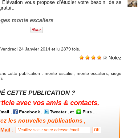
 Élévation vous propose d’étudier votre besoin, de se
ratuit.
èges monte escaliers
 Vendredi 24 Janvier 2014 et lu 2879 fois.
Notez
ns cette publication
:
monte escalier
,
monte escaliers
,
siege
rs
É CETTE PUBLICATION ?
rticle avec vos amis & contacts,
mail
,
Facebook
,
Tweeter
, et
Plus
...
z les nouvelles publications ,
Mail :