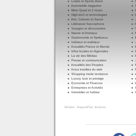
Loisirs et Sports divers
S
Automobile magazine
S
Moto Quad et 2 roues
I
High-tech et technologies
l
Arts, Cultures et Savoir
J
Littérature francophone
A
Voyages et découvertes
V
Nature et Animaux
R
Gastronomie et Spiritueux
E
Intérieur et extérieur
J
Actualités France et Monde
B
Infos locales et régionales
D
La vie des Médias
A
Presse et communication
J
Actualités des Peoples
M
Actus insolites du web
M
Shopping mode tendance
e
Luxury, luxe et prestige
e
Economie et Finances
L
Entreprises et Activités
I
Immobilier et habitat
I
Version
- Aujourd'hui
lecteurs