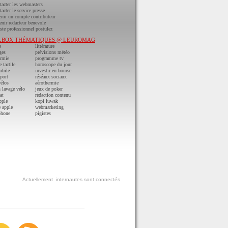
acter les webmasters
acter le service presse
nir un compte contributeur
nir redacteur benevole
ste professionnel postulez
LBOX THÉMATIQUES @ LEUROMAG
e
littérature
ges
prévisions météo
ermie
programme tv
e tactile
horoscope du jour
obile
investir en bourse
port
réséaux sociaux
vélos
aérothermie
n lavage vélo
jeux de poker
at
rédaction contenu
pple
kopi luwak
 apple
webmarketing
phone
pigistes
Actuellement
internautes sont connectés