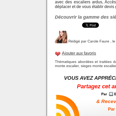
avec des escaliers ardus, Accès
déplacer et de vous établir devis g
Découvrir la gamme des si
Rédigé par
Carole Faure
, le
Ajouter aux favoris
Thèmatiques abordées et traitées da
monte escalier
,
sieges monte escalie
VOUS AVEZ APPRÉCI
Partagez cet a
Par
E
& Receve
Par 