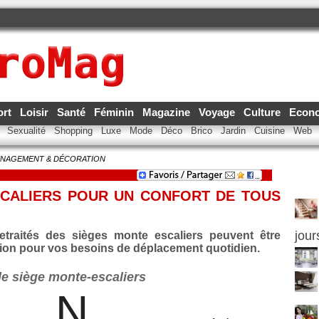
ort
Loisir
Santé
Féminin
Magazine
Voyage
Culture
Econ
e
Sexualité
Shopping
Luxe
Mode
Déco
Brico
Jardin
Cuisine
Web
NAGEMENT & DÉCORATION
SCALIERS POUR UN CONFORT DE TOUS
jour
etraités des sièges monte escaliers peuvent être
ation pour vos besoins de déplacement quotidien.
le siège monte-escaliers
N