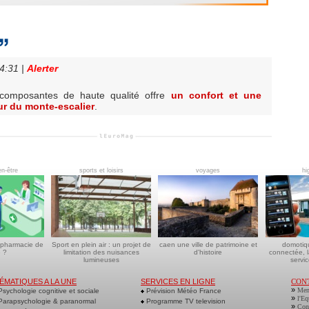
14:31
|
Alerter
composantes de haute qualité offre
un confort et une
eur du monte-escalier
.
en-être
sports et loisirs
voyages
hi
 pharmacie de
Sport en plein air : un projet de
caen une ville de patrimoine et
domotiq
 ?
limitation des nuisances
d'histoire
connectée, l
lumineuses
servic
ÉMATIQUES A LA UNE
SERVICES EN LIGNE
CON
»
Men
sychologie cognitive et sociale
Prévision Météo France
»
l'Eq
arapsychologie & paranormal
Programme TV television
»
Cont