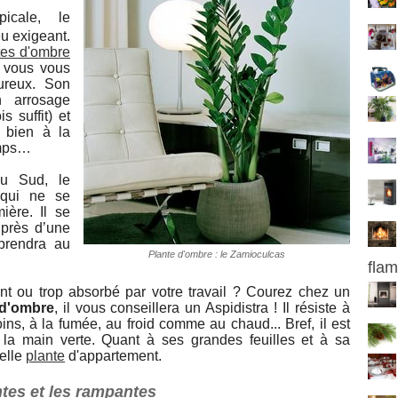
opicale, le
eu exigeant.
tes d'ombre
s vous vous
ureux. Son
n arrosage
 suffit) et
s bien à la
emps…
du Sud, le
qui ne se
ère. Il se
près d’une
rprendra au
Plante d'ombre : le Zamioculcas
fla
nt ou trop absorbé par votre travail ? Courez chez un
 d'ombre
, il vous conseillera un Aspidistra ! Il résiste à
ins, à la fumée, au froid comme au chaud... Bref, il est
 la main verte. Quant à ses grandes feuilles et à sa
belle
plante
d'appartement.
ntes et les rampantes