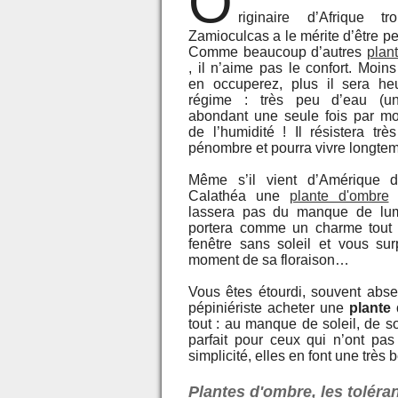
O
riginaire d’Afrique tr
Zamioculcas a le mérite d’être p
Comme beaucoup d’autres
plan
, il n’aime pas le confort. Moin
en occuperez, plus il sera he
régime : très peu d’eau (u
abondant une seule fois par mois
de l’humidité ! Il résistera trè
pénombre et pourra vivre longt
Même s’il vient d’Amérique 
Calathéa une
plante d'ombre
lassera pas du manque de lumi
portera comme un charme tout 
fenêtre sans soleil et vous su
moment de sa floraison…
Vous êtes étourdi, souvent abse
pépiniériste acheter une
plante
tout : au manque de soleil, de so
parfait pour ceux qui n’ont pas
simplicité, elles en font une très 
Plantes d'ombre, les toléra