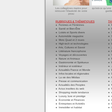
Les collagènes marins pour
qu'est-ce qu'une
retrouver l'élasticité de votre
garde
peau
RUBRIQUES & THÉMATIQUES
TH
Femmes et Féminines
P
Santé et Bien-Être
P
Loisirs et Sports divers
S
Automobile magazine
S
Moto Quad et 2 roues
I
High-tech et technologies
l
Arts, Cultures et Savoir
J
Littérature francophone
A
Voyages et découvertes
V
Nature et Animaux
R
Gastronomie et Spiritueux
E
Intérieur et extérieur
J
Actualités France et Monde
B
Infos locales et régionales
D
La vie des Médias
A
Presse et communication
J
Actualités des Peoples
M
Actus insolites du web
M
Shopping mode tendance
e
Luxury, luxe et prestige
e
Economie et Finances
L
Entreprises et Activités
I
Immobilier et habitat
I