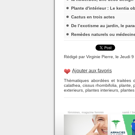
Plante d'intérieur : Le kentia o
Cactus en trois actes
De l’exotisme au jardin, le para
Remèdes naturels ou médecine p
Rédigé par Virginie Pierre, le Jeudi 
Ajouter aux favoris
Thèmatiques abordées et traitées d
calathea
,
cissus rhombifolia
,
plante
,
exterieurs
,
plantes interieurs
,
plante
féminines, magazine feminin
santé / bi