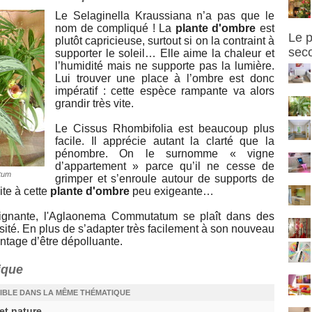
Le Selaginella Kraussiana n’a pas que le
nom de compliqué ! La
plante d'ombre
est
Le 
plutôt capricieuse, surtout si on la contraint à
sec
supporter le soleil… Elle aime la chaleur et
l’humidité mais ne supporte pas la lumière.
Lui trouver une place à l’ombre est donc
impératif : cette espèce rampante va alors
grandir très vite.
Le Cissus Rhombifolia est beaucoup plus
facile. Il apprécie autant la clarté que la
pénombre. On le surnomme « vigne
d’appartement » parce qu’il ne cesse de
tum
grimper et s’enroule autour de supports de
ite à cette
plante d'ombre
peu exigeante…
raignante, l'Aglaonema Commutatum se plaît dans des
osité. En plus de s’adapter très facilement à son nouveau
ntage d’être dépolluante.
ique
IBLE DANS LA MÊME THÉMATIQUE
et nature