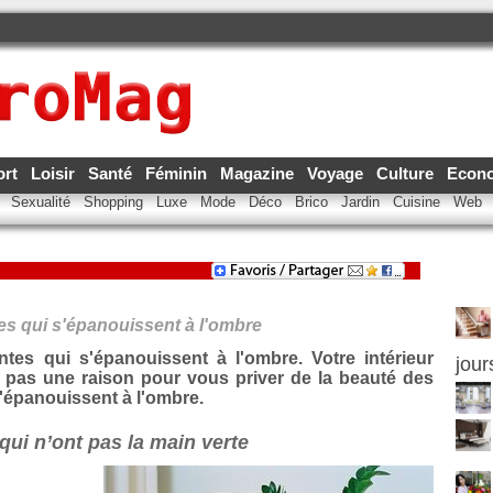
ort
Loisir
Santé
Féminin
Magazine
Voyage
Culture
Econ
e
Sexualité
Shopping
Luxe
Mode
Déco
Brico
Jardin
Cuisine
Web
es qui s'épanouissent à l'ombre
tes qui s'épanouissent à l'ombre. Votre intérieur
jour
 pas une raison pour vous priver de la beauté des
s'épanouissent à l'ombre.
ui n’ont pas la main verte