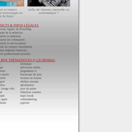
ue et maison
boîte de vitesses manuelle ou
a technologie au
automatique ?
e du foyer
TACTS & INFOS LÉGALES
tions legales de lEuroMag
uipe de la redaction
acter la redaction
acter les webmasters
acter le service presse
nir un compte contributeur
nir redacteur benevole
ste professionnel postulez
LBOX THÉMATIQUES @ LEUROMAG
e
littérature
ges
prévisions météo
ermie
programme tv
e tactile
horoscope du jour
obile
investir en bourse
port
réséaux sociaux
vélos
aérothermie
n lavage vélo
jeux de poker
at
rédaction contenu
pple
kopi luwak
 apple
webmarketing
phone
pigistes