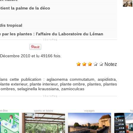
btient la palme de la déco
dis tropical
ar les plantes : l'affaire du Laboratoire du Léman
9 Décembre 2010 et lu 49166 fois.
Notez
ans cette publication
:
aglaonema commutatum
,
aspidistra
,
plante exterieur
,
plante interieur
,
plante ombre
,
plantes
,
plantes
s ombres
,
selaginella kraussiana
,
zamioculcas
en-être
sports et loisirs
voyages
hi