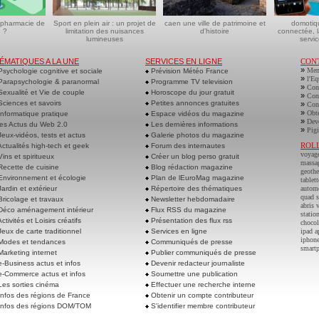
 pharmacie de
Sport en plein air : un projet de
caen une ville de patrimoine et
domotiq
 ?
limitation des nuisances
d'histoire
connectée, l
lumineuses
servic
ÉMATIQUES A LA UNE
SERVICES EN LIGNE
CON
»
Men
sychologie cognitive et sociale
Prévision Météo France
»
l'Eq
arapsychologie & paranormal
Programme TV television
»
Cont
exualité et Vie de couple
Horoscope du jour gratuit
»
Cont
ciences et savoirs
Petites annonces gratuites
»
Cont
»
Obte
nformatique pratique
Espace vidéos du magazine
»
Deve
es Actus du Web 2.0
Les dernières informations
»
Pigi
eux-vidéos, tests et actus
Galerie photos du magazine
ROL
ctualités high-tech et geek
Forum des internautes
voyag
ins et spiritueux
Créer un blog perso gratuit
massa
ecette de cuisine
Blog rédaction magazine
geoth
nvironnement et écologie
Plan de lEuroMag magazine
tablett
ardin et extérieur
Répertoire des thématiques
autom
quad s
ricolage et travaux
Newsletter hebdomadaire
abris 
éco aménagement intérieur
Flux RSS du magazine
statio
ctivités et Loisirs créatifs
Présentation des flux rss
chocol
eux de carte traditionnel
Services en ligne
ipad a
iphone
odes et tendances
Communiqués de presse
smart
arketing internet
Publier communiqués de presse
-Business actus et infos
Devenir redacteur journaliste
-Commerce actus et infos
Soumettre une publication
es sorties cinéma
Effectuer une recherche interne
nfos des régions de France
Obtenir un compte contributeur
nfos des régions DOM/TOM
S'identifier membre contributeur