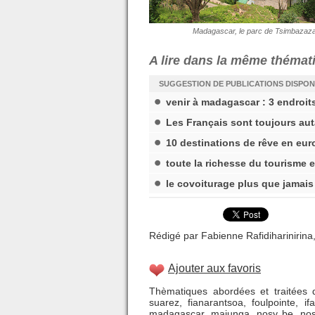
Madagascar, le parc de Tsimbazaz
A lire dans la même thémat
SUGGESTION DE PUBLICATIONS DISPON
venir à madagascar : 3 endroits
Les Français sont toujours aut
10 destinations de rêve en eur
toute la richesse du tourisme 
le covoiturage plus que jamais
Rédigé par Fabienne Rafidiharinirina,
Ajouter aux favoris
Thèmatiques abordées et traitées d
suarez
,
fianarantsoa
,
foulpointe
,
ifa
madagascar
,
majunga
,
nosy be
,
nos