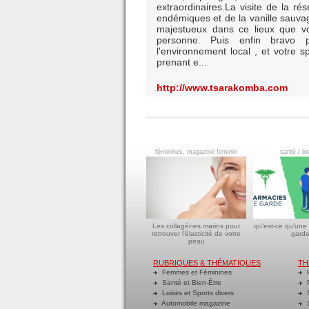
extraordinaires.La visite de la r
endémiques et de la vanille sauva
majestueux dans ce lieux que v
personne. Puis enfin bravo 
l'environnement local , et votre 
prenant e...
http://www.tsarakomba.com
féminines, magazine feminin
santé / bi
Les collagènes marins pour
qu'est-ce qu'une
retrouver l'élasticité de votre
garde
peau
RUBRIQUES & THÉMATIQUES
TH
Femmes et Féminines
P
Santé et Bien-Être
P
Loisirs et Sports divers
S
Automobile magazine
S