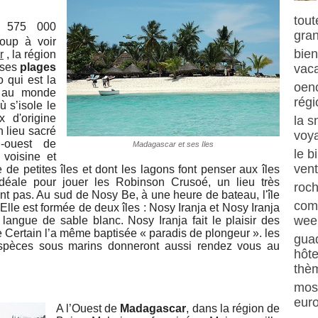
tout
e 575 000
gra
coup à voir
bien
r
, la région
 ses
plages
vaca
 qui est la
oeno
au monde
régi
ù s’isole le
x d'origine
la s
 lieu sacré
voya
d-ouest de
Madagascar et ses Iles
le b
voisine et
ven
de petites îles et dont les lagons font penser aux îles
idéale pour jouer les Robinson Crusoé, un lieu très
roch
ent pas. Au sud de Nosy Be, à une heure de bateau, l'île
com
 Elle est formée de deux îles : Nosy Iranja et Nosy Iranja
week
e langue de sable blanc. Nosy Iranja fait le plaisir des
 Certain l’a même baptisée « paradis de plongeur ». les
guad
s espèces sous marins donneront aussi rendez vous au
hôte
thè
mos
eur
A l’Ouest de
Madagascar
, dans la région de