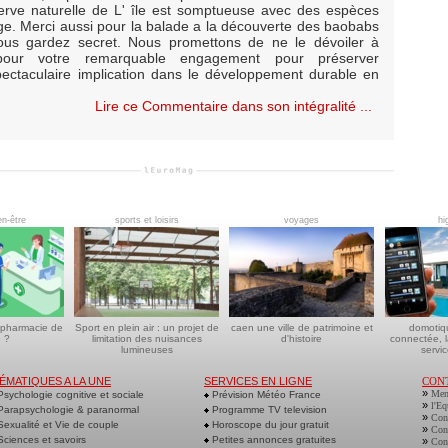
éserve naturelle de L' île est somptueuse avec des espèces
ge. Merci aussi pour la balade a la découverte des baobabs
ous gardez secret. Nous promettons de ne le dévoiler à
pour votre remarquable engagement pour préserver
spectaculaire implication dans le développement durable en
Lire ce Commentaire dans son intégralité ...
en-être
sports et loisirs
voyages
hi
 pharmacie de
Sport en plein air : un projet de
caen une ville de patrimoine et
domotiq
 ?
limitation des nuisances
d'histoire
connectée, l
lumineuses
servic
ÉMATIQUES A LA UNE
SERVICES EN LIGNE
CON
»
Men
sychologie cognitive et sociale
Prévision Météo France
»
l'Eq
arapsychologie & paranormal
Programme TV television
»
Cont
exualité et Vie de couple
Horoscope du jour gratuit
»
Cont
ciences et savoirs
Petites annonces gratuites
»
Cont