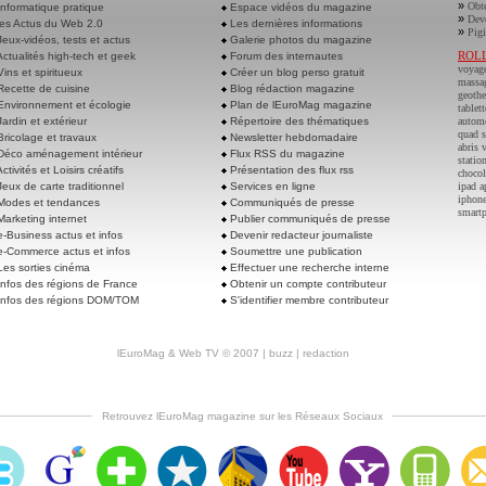
»
Obte
nformatique pratique
Espace vidéos du magazine
»
Deve
es Actus du Web 2.0
Les dernières informations
»
Pigi
eux-vidéos, tests et actus
Galerie photos du magazine
ROL
ctualités high-tech et geek
Forum des internautes
voyag
ins et spiritueux
Créer un blog perso gratuit
massa
ecette de cuisine
Blog rédaction magazine
geoth
nvironnement et écologie
Plan de lEuroMag magazine
tablett
ardin et extérieur
Répertoire des thématiques
autom
quad s
ricolage et travaux
Newsletter hebdomadaire
abris 
éco aménagement intérieur
Flux RSS du magazine
statio
ctivités et Loisirs créatifs
Présentation des flux rss
chocol
eux de carte traditionnel
Services en ligne
ipad a
iphone
odes et tendances
Communiqués de presse
smart
arketing internet
Publier communiqués de presse
-Business actus et infos
Devenir redacteur journaliste
-Commerce actus et infos
Soumettre une publication
es sorties cinéma
Effectuer une recherche interne
nfos des régions de France
Obtenir un compte contributeur
nfos des régions DOM/TOM
S'identifier membre contributeur
lEuroMag
&
Web TV
© 2007 |
buzz
|
redaction
Retrouvez lEuroMag magazine sur les Réseaux Sociaux