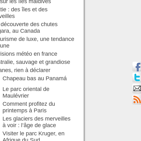
sur les îles maldives
tie : des îles et des
eilles
 découverte des chutes
gara, au Canada
ourisme de luxe, une tendance
 une
isions météo en france
stralie, sauvage et grandiose
nes, rien à déclarer
Chapeau bas au Panamá
Le parc oriental de
Maulévrier
Comment profitez du
printemps à Paris
Les glaciers des merveilles
à voir : l’âge de glace
Visiter le parc Kruger, en
Afrique du Sud