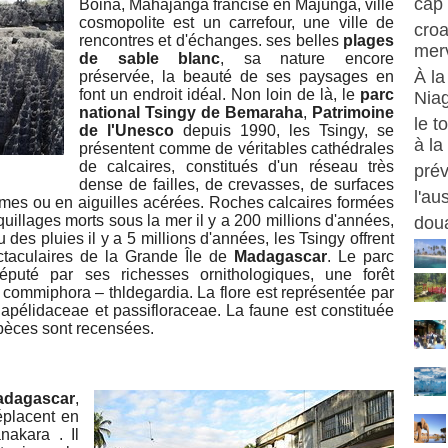
cap 
Boina, Mahajanga francisé en Majunga, ville
cosmopolite est un carrefour, une ville de
croa
rencontres et d'échanges. ses belles
plages
merv
de sable blanc
, sa nature encore
À la
préservée, la beauté de ses paysages en
font un endroit idéal. Non loin de là, le
parc
Nia
national Tsingy de Bemaraha
,
Patrimoine
le t
de l'Unesco
depuis 1990, les Tsingy, se
à la
présentent comme de véritables cathédrales
de calcaires, constitués d'un réseau très
prév
dense de failles, de crevasses, de surfaces
l'au
ames ou en aiguilles acérées. Roches calcaires formées
quillages morts sous la mer il y a 200 millions d'années,
doua
u des pluies il y a 5 millions d'années, les Tsingy offrent
ctaculaires de la Grande Île de
Madagascar
. Le parc
réputé par ses richesses ornithologiques, une forêt
 commiphora – thldegardia. La flore est représentée par
apélidaceae et passifloraceae. La faune est constituée
pèces sont recensées.
adagascar
,
éplacent en
nakara . Il