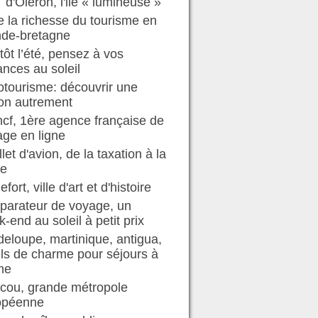
d'Oléron, l'ile « lumineuse »
e la richesse du tourisme en
nde-bretagne
tôt l’été, pensez à vos
nces au soleil
tourisme: découvrir une
on autrement
ncf, 1ère agence française de
ge en ligne
illet d'avion, de la taxation à la
te
efort, ville d'art et d'histoire
parateur de voyage, un
-end au soleil à petit prix
eloupe, martinique, antigua,
ls de charme pour séjours à
me
cou, grande métropole
opéenne