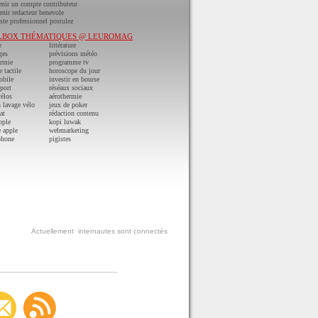
nir un compte contributeur
nir redacteur benevole
ste professionnel postulez
LBOX THÉMATIQUES @ LEUROMAG
e
littérature
ges
prévisions météo
ermie
programme tv
e tactile
horoscope du jour
obile
investir en bourse
port
réséaux sociaux
vélos
aérothermie
n lavage vélo
jeux de poker
at
rédaction contenu
pple
kopi luwak
 apple
webmarketing
phone
pigistes
Actuellement
internautes sont connectés