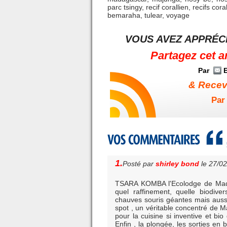
parc tsingy
,
recif corallien
,
recifs cora
bemaraha
,
tulear
,
voyage
VOUS AVEZ APPRÉCI
Partagez cet a
Par
E
& Receve
Par 
1.
Posté par
shirley bond
le 27/0
TSARA KOMBA l'Ecolodge de Mada
quel raffinement, quelle biodive
chauves souris géantes mais aussi
spot , un véritable concentré de 
pour la cuisine si inventive et bi
Enfin , la plongée, les sorties en