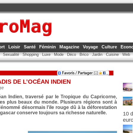
ort
Loisir
Santé
Féminin
Magazine
Voyage
Culture
Econ
e
Sexualité
Shopping
Luxe
Mode
Déco
Brico
Jardin
Cuisine
Web
DIS DE L’OCÉAN INDIEN
ge
céan Indien, traversé par le Tropique du Capricorne,
es plus beaux du monde. Plusieurs régions sont à
e dénommé désormais l'ile rouge dû à la déforestation
gascar conserve toujours sa richesse naturelle.
10 d
eur