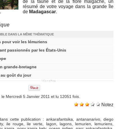
de la faune et de la flore malgache, un
résumé de votre voyage dans la grande île
de
Madagascar
.
a
ique
IBLE DANS LA MÊME THÉMATIQUE
 pour voir les lémuriens
ant passionnés par les États-Unis
ope
en grande-bretagne
 au goût du jour
 le Mercredi 5 Janvier 2011 et lu 12051 fois.
Notez
ans cette publication
:
ankarafantsika
,
antananarivo
,
diego
ty
,
ile rouge
,
ile verte
,
lagon
,
lagons
,
lemurien
,
lemuriens
,
y iranja
,
nosy iranja kely
,
ocean indien
,
parc ankarafantsika
,