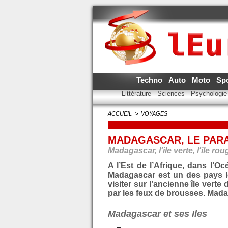
Techno
Auto
Moto
Sp
Littérature
Sciences
Psychologi
ACCUEIL
>
VOYAGES
MADAGASCAR, LE PARA
Madagascar, l'ile verte, l'ile rou
A l’Est de l’Afrique, dans l’O
Madagascar est un des pays l
visiter sur l’ancienne île vert
par les feux de brousses. Mada
Madagascar et ses Iles