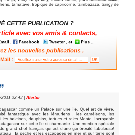
lliens
,
tamatave
,
tropique de capricorne
,
tsimbazaza
,
tsingy de
É CETTE PUBLICATION ?
rticle avec vos amis & contacts,
mail
,
Facebook
,
Tweeter
, et
Plus
...
z les nouvelles publications ,
Mail :
2/2011 22:43
|
Alerter
gascar comme un Palace sur une île. Quel art de vivre,
rsité fantastique avec les lémuriens , les caméléons, les
 les baleines, dauphins, tortues et raies Manta. Incroyable
Madagascar sur cette île si charmante. Une mention spéciale
o du grand chef français qui est d'une générosité fabuleuse!
 bateau , la pêche et les escapades en mer et sur terre sont