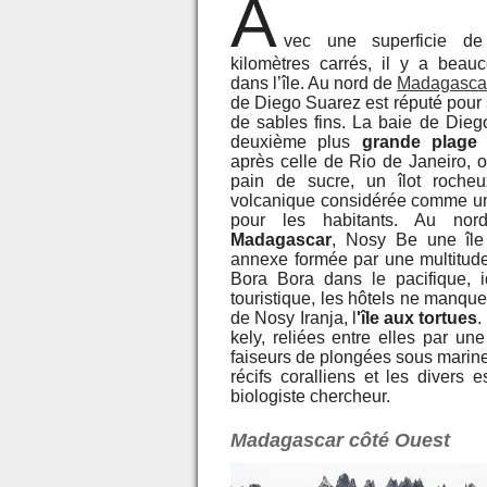
A
vec une superficie d
kilomètres carrés, il y a beau
dans l’île. Au nord de
Madagasca
de Diego Suarez est réputé pour
de sables fins. La baie de Diego
deuxième plus
grande plage
après celle de Rio de Janeiro, o
pain de sucre, un îlot rocheu
volcanique considérée comme un
pour les habitants. Au nor
Madagascar
, Nosy Be une île 
annexe formée par une multitude 
Bora Bora dans le pacifique, 
touristique, les hôtels ne manqu
de Nosy Iranja, l
'île aux tortues
.
kely, reliées entre elles par un
faiseurs de plongées sous marine
récifs coralliens et les diver
biologiste chercheur.
Madagascar côté Ouest