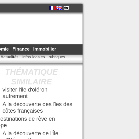
omie
Finance
Immobilier
Actualités
infos locales
rubriques
THÉMATIQUE
SIMILAIRE
visiter l'ile d'oléron
autrement
A la découverte des îles des
côtes françaises
estinations de rêve en
ope
A la découverte de l'Île