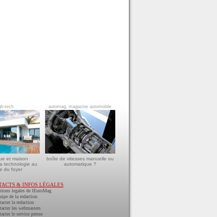
gh-tech
automag, magazine automobile
ue et maison
boîte de vitesses manuelle ou
a technologie au
automatique ?
e du foyer
TACTS & INFOS LÉGALES
tions legales de lEuroMag
uipe de la redaction
acter la redaction
acter les webmasters
acter le service presse