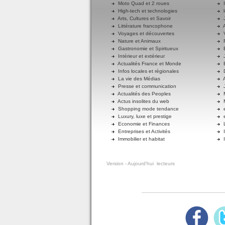
Moto Quad et 2 roues
I
High-tech et technologies
l
Arts, Cultures et Savoir
J
Littérature francophone
A
Voyages et découvertes
V
Nature et Animaux
R
Gastronomie et Spiritueux
E
Intérieur et extérieur
J
Actualités France et Monde
B
Infos locales et régionales
D
La vie des Médias
A
Presse et communication
J
Actualités des Peoples
M
Actus insolites du web
M
Shopping mode tendance
e
Luxury, luxe et prestige
e
Economie et Finances
L
Entreprises et Activités
I
Immobilier et habitat
I
Version
- Aujourd'hui
lecteurs