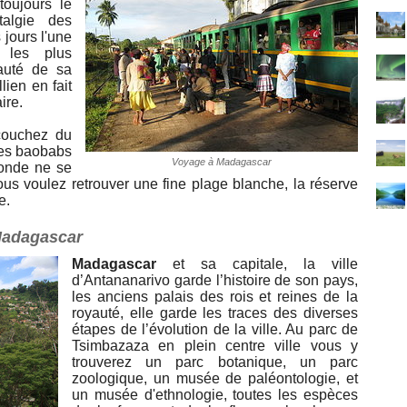
oujours le
talgie des
 jours l'une
s les plus
auté de sa
lien en fait
ire.
couchez du
 les baobabs
Voyage à Madagascar
monde ne se
ous voulez retrouver une fine plage blanche, la réserve
e.
 Madagascar
Madagascar
et sa capitale, la ville
d’Antananarivo garde l’histoire de son pays,
les anciens palais des rois et reines de la
royauté, elle garde les traces des diverses
étapes de l’évolution de la ville. Au parc de
Tsimbazaza en plein centre ville vous y
trouverez un parc botanique, un parc
zoologique, un musée de paléontologie, et
un musée d'ethnologie, toutes les espèces