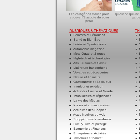
Les collagènes marins pour
qu'est-ce qu'une
retrouver l'élasticité de votre
garde
peau
RUBRIQUES & THÉMATIQUES
TH
Femmes et Féminines
P
Santé et Bien-Être
P
Loisirs et Sports divers
S
Automobile magazine
S
Moto Quad et 2 roues
I
High-tech et technologies
l
Arts, Cultures et Savoir
J
Littérature francophone
A
Voyages et découvertes
V
Nature et Animaux
R
Gastronomie et Spiritueux
E
Intérieur et extérieur
J
Actualités France et Monde
B
Infos locales et régionales
D
La vie des Médias
A
Presse et communication
J
Actualités des Peoples
M
Actus insolites du web
M
Shopping mode tendance
e
Luxury, luxe et prestige
e
Economie et Finances
L
Entreprises et Activités
I
Immobilier et habitat
I