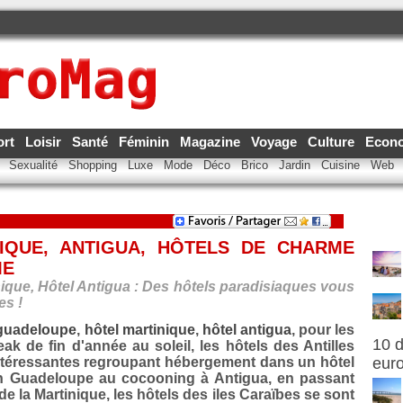
ort
Loisir
Santé
Féminin
Magazine
Voyage
Culture
Econ
e
Sexualité
Shopping
Luxe
Mode
Déco
Brico
Jardin
Cuisine
Web
IQUE, ANTIGUA, HÔTELS DE CHARME
ME
ique, Hôtel Antigua : Des hôtels paradisiaques vous
es !
 guadeloupe
,
hôtel martinique
,
hôtel antigua
, pour les
10 d
k de fin d'année au soleil, les hôtels des Antilles
ntéressantes regroupant hébergement dans un hôtel
eur
f en Guadeloupe au cocooning à Antigua, en passant
de la Martinique, les hôtels des iles Caraïbes se sont