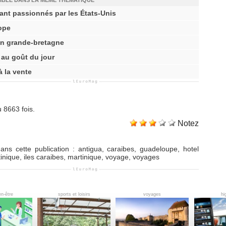
IBLE DANS LA MÊME THÉMATIQUE
ant passionnés par les États-Unis
ope
en grande-bretagne
 au goût du jour
 à la vente
 8663 fois.
Notez
ans cette publication
:
antigua
,
caraibes
,
guadeloupe
,
hotel
tinique
,
iles caraibes
,
martinique
,
voyage
,
voyages
en-être
sports et loisirs
voyages
hi