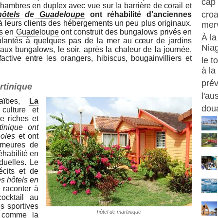
cap 
chambres en duplex avec vue sur la barrière de corail et
croa
hôtels de Guadeloupe
ont réhabilité d'anciennes
t à leurs clients des hébergements un peu plus originaux.
merv
és en Guadeloupe
ont construit des bungalows privés en
À la
plantés à quelques pas de la mer au cœur de jardins
Nia
 aux bungalows, le soir, après la chaleur de la journée,
ctive entre les orangers, hibiscus, bougainvilliers et
le t
à la
prév
rtinique
l'au
aïbes,
La
doua
ulture et
re riches et
inique ont
éoles
et ont
emeures de
réhabilité en
duelles. Le
écits et de
s hôtels en
 raconter à
cocktail au
s sportives
hôtel de martinique
, comme la