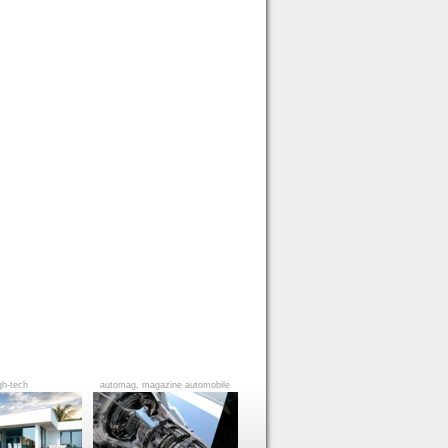
gh-tech
automag, magazine automobile