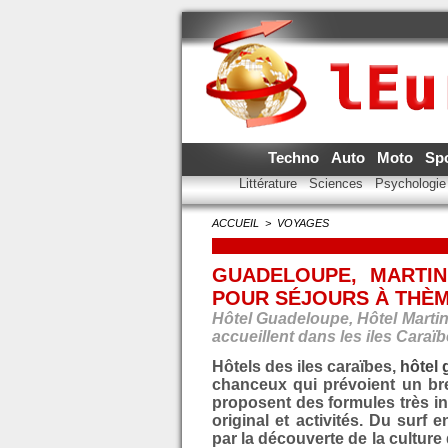
Techno
Auto
Moto
Sp
Littérature
Sciences
Psychologi
ACCUEIL
>
VOYAGES
GUADELOUPE, MARTIN
POUR SÉJOURS À THÈ
Hôtel Guadeloupe, Hôtel Martin
accueillent dans les iles Caraïb
Hôtels des iles caraïbes,
hôtel
chanceux qui prévoient un brea
proposent des formules très i
original et activités. Du sur
par la découverte de la culture 