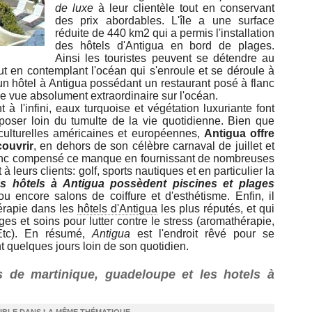
de luxe
à leur clientèle tout en conservant
des prix abordables. L'île a une surface
réduite de 440 km2 qui a permis l'installation
des hôtels d'Antigua en bord de plages.
Ainsi les touristes peuvent se détendre au
ut en contemplant l'océan qui s'enroule et se déroule à
 un hôtel à Antigua possédant un restaurant posé à flanc
une vue absolument extraordinaire sur l'océan.
à l'infini, eaux turquoise et végétation luxuriante font
poser loin du tumulte de la vie quotidienne. Bien que
 culturelles américaines et européennes,
Antigua offre
couvrir
, en dehors de son célèbre carnaval de juillet et
nc compensé ce manque en fournissant de nombreuses
à leurs clients: golf, sports nautiques et en particulier la
ds hôtels à Antigua possèdent piscines et plages
ou encore salons de coiffure et d'esthétisme. Enfin, il
hérapie dans les
hôtels d'Antigua
les plus réputés, et qui
es et soins pour lutter contre le stress (aromathérapie,
..Etc). En résumé,
Antigua
est l'endroit rêvé pour se
 quelques jours loin de son quotidien.
ls de martinique, guadeloupe et les hotels à