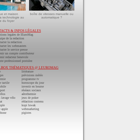
ue et maison
boîte de vitesses manuelle ou
a technologie au
automatique ?
e du foyer
TACTS & INFOS LÉGALES
tions legales de lEuroMag
uipe de la redaction
acter la redaction
acter les webmasters
acter le service presse
nir un compte contributeur
nir redacteur benevole
ste professionnel postulez
LBOX THÉMATIQUES @ LEUROMAG
e
littérature
ges
prévisions météo
ermie
programme tv
e tactile
horoscope du jour
obile
investir en bourse
port
réséaux sociaux
vélos
aérothermie
n lavage vélo
jeux de poker
at
rédaction contenu
pple
kopi luwak
 apple
webmarketing
phone
pigistes