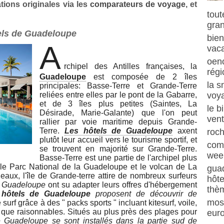
tions originales via
les
comparateurs de voyage
, et
tout
gra
els de Guadeloupe
bien
A
vaca
oeno
rchipel des Antilles françaises, la
régi
Guadeloupe
est composée de 2 îles
la s
principales: Basse-Terre et Grande-Terre
reliées entre elles par le pont de la Gabarre,
voya
et de 3 îles plus petites (Saintes, La
le b
Désirade, Marie-Galante) que l'on peut
ven
rallier par voie maritime depuis Grande-
Terre.
Les hôtels de Guadeloupe
axent
roch
plutôt leur accueil vers le tourisme sportif, et
com
se trouvent en majorité sur Grande-Terre.
week
Basse-Terre est une partie de l'archipel plus
e le Parc National de la Guadeloupe et le volcan de La
guad
eaux, l'île de Grande-terre attire de nombreux surfeurs
hôte
e Guadeloupe
ont su adapter leurs offres d'hébergement
thè
s
hôtels de Guadeloupe
proposent de découvrir de
mos
 surf grâce à des " packs sports " incluant kitesurf, voile,
 que raisonnables. Situés au plus près des plages pour
eur
e Guadeloupe se sont installés dans la partie sud de