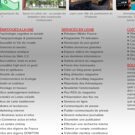
 pharmacie de
Sport en plein air : un projet de
caen une ville de patrimoine et
domotiq
 ?
limitation des nuisances
d'histoire
connectée, l
lumineuses
servic
ÉMATIQUES A LA UNE
SERVICES EN LIGNE
CON
»
Men
sychologie cognitive et sociale
Prévision Météo France
»
l'Eq
arapsychologie & paranormal
Programme TV television
»
Cont
exualité et Vie de couple
Horoscope du jour gratuit
»
Cont
ciences et savoirs
Petites annonces gratuites
»
Cont
»
Obte
nformatique pratique
Espace vidéos du magazine
»
Deve
es Actus du Web 2.0
Les dernières informations
»
Pigi
eux-vidéos, tests et actus
Galerie photos du magazine
ROL
ctualités high-tech et geek
Forum des internautes
voyag
ins et spiritueux
Créer un blog perso gratuit
massa
ecette de cuisine
Blog rédaction magazine
geoth
nvironnement et écologie
Plan de lEuroMag magazine
tablett
ardin et extérieur
Répertoire des thématiques
autom
quad s
ricolage et travaux
Newsletter hebdomadaire
abris 
éco aménagement intérieur
Flux RSS du magazine
statio
ctivités et Loisirs créatifs
Présentation des flux rss
chocol
eux de carte traditionnel
Services en ligne
ipad a
iphone
odes et tendances
Communiqués de presse
smart
arketing internet
Publier communiqués de presse
-Business actus et infos
Devenir redacteur journaliste
-Commerce actus et infos
Soumettre une publication
es sorties cinéma
Effectuer une recherche interne
nfos des régions de France
Obtenir un compte contributeur
nfos des régions DOM/TOM
S'identifier membre contributeur