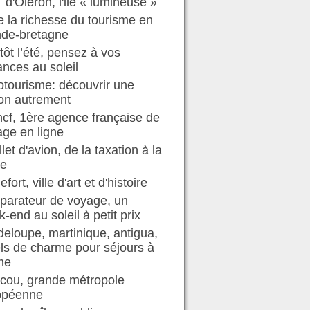
d'Oléron, l'ile « lumineuse »
e la richesse du tourisme en
nde-bretagne
tôt l’été, pensez à vos
nces au soleil
tourisme: découvrir une
on autrement
ncf, 1ère agence française de
ge en ligne
illet d'avion, de la taxation à la
te
efort, ville d'art et d'histoire
parateur de voyage, un
-end au soleil à petit prix
eloupe, martinique, antigua,
ls de charme pour séjours à
me
cou, grande métropole
opéenne