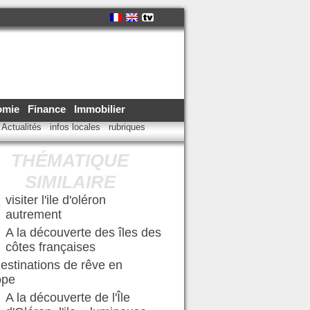
omie
Finance
Immobilier
Actualités
infos locales
rubriques
THÉMATIQUE
SIMILAIRE
visiter l'ile d'oléron
autrement
A la découverte des îles des
côtes françaises
estinations de rêve en
ope
A la découverte de l'Île