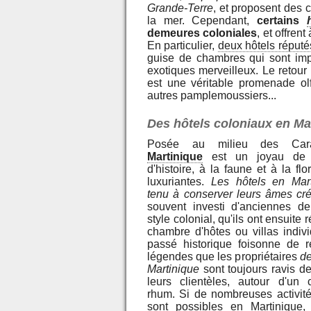
Grande-Terre
, et proposent des 
la mer. Cependant,
certains
demeures coloniales
, et offren
En particulier,
deux hôtels réput
guise de chambres qui sont im
exotiques merveilleux. Le retour
est une véritable promenade olfa
autres pamplemoussiers...
Des hôtels coloniaux en Ma
Posée au milieu des Car
Martinique
est un joyau de c
d'histoire, à la faune et à la flo
luxuriantes.
Les hôtels en Mart
tenu à conserver leurs âmes cr
souvent investi d'anciennes d
style colonial, qu'ils ont ensuite 
chambre d'hôtes ou villas indivi
passé historique foisonne de r
légendes que les propriétaires
de
Martinique
sont toujours ravis de
leurs clientèles, autour d'un 
rhum. Si de nombreuses activité
sont possibles en Martinique