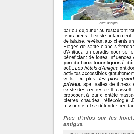
hôtel antigua
bar ou déjeuner au restaurant to
leurs pieds. Il existe notamment
de falaise, révélant aux clients 
Plages de sable blanc s'étendant 
d'Antigua un paradis pour se re
bénéficiant de fortes influences
peu de lieux touristiques à dé
août.
Les hôtels d'Antigua
ont do
activités accessibles gratuitement 
voile. De plus,
les plus gran
privées
, spa, salles de fitness 
existe des centres de thalassot
proposent à leur clientèle massag
pierres chaudes, réflexologie.
ressourcer et se détendre pendant
Plus d'infos sur les hote
antigua