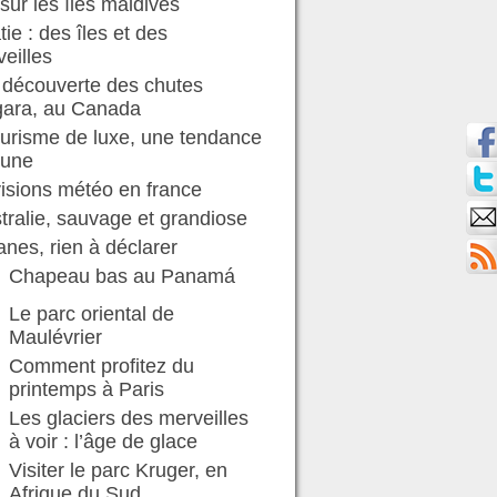
sur les îles maldives
tie : des îles et des
eilles
 découverte des chutes
gara, au Canada
ourisme de luxe, une tendance
 une
isions météo en france
stralie, sauvage et grandiose
nes, rien à déclarer
Chapeau bas au Panamá
Le parc oriental de
Maulévrier
Comment profitez du
printemps à Paris
Les glaciers des merveilles
à voir : l’âge de glace
Visiter le parc Kruger, en
Afrique du Sud