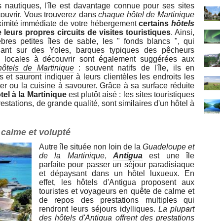
s nautiques, l'île est davantage connue pour ses sites
couvrir. Vous trouverez dans
chaque hôtel de Martinique
ximité immédiate de votre hébergement
certains
hôtels
eurs propres circuits de visites touristiques
. Ainsi,
bres petites îles de sable, les " fonds blancs ", qui
ant sur des Yoles, barques typiques des pêcheurs
tés locales à découvrir sont également suggérées aux
hôtels de Martinique
: souvent natifs de l'île, ils en
 et sauront indiquer à leurs clientèles les endroits les
er ou la cuisine à savourer. Grâce à sa surface réduite
tel à la Martinique
est plutôt aisé : les sites touristiques
restations, de grande qualité, sont similaires d'un hôtel à
 calme et volupté
Autre île située non loin de la
Guadeloupe et
de la Martinique
,
Antigua
est une île
parfaite pour passer un séjour paradisiaque
et dépaysant dans un hôtel luxueux. En
effet, les hôtels d'Antigua proposent aux
touristes et voyageurs en quête de calme et
de repos des prestations multiples qui
rendront leurs séjours idylliques.
La plupart
des hôtels d'Antigua offrent des prestations