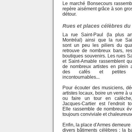
Le marché Bonsecours rassemble
repère aisément grâce à son gro
détour.
Rues et places célèbres du
La rue Saint-Paul (la plus a
Montréal) ainsi que la rue Sa
sont un peu les piliers du qua
retrouve de nombreux bars, res
boutiques souvenirs. Les rues Sa
et Saint-Amable rassemblent qu
de nombreux artistes en plein a
des cafés et petites b
incontournables...
Pour écouter des musiciens, dé
artistes locaux, boire un verre à 
ou faire un tour en calèche
Jacques-Cartier est l'endroit to
Elle rassemble de nombreux évè
toujours conviviale et chaleureus
Enfin, la place d'Armes demeure 
divers bâtiments célèbres : la b