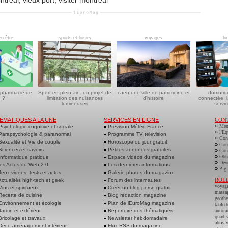
en-être
sports et loisirs
voyages
hi
 pharmacie de
Sport en plein air : un projet de
caen une ville de patrimoine et
domotiq
 ?
limitation des nuisances
d'histoire
connectée, l
lumineuses
servic
ÉMATIQUES A LA UNE
SERVICES EN LIGNE
CON
»
Men
sychologie cognitive et sociale
Prévision Météo France
»
l'Eq
arapsychologie & paranormal
Programme TV television
»
Cont
exualité et Vie de couple
Horoscope du jour gratuit
»
Cont
ciences et savoirs
Petites annonces gratuites
»
Cont
»
Obte
nformatique pratique
Espace vidéos du magazine
»
Deve
es Actus du Web 2.0
Les dernières informations
»
Pigi
eux-vidéos, tests et actus
Galerie photos du magazine
ROL
ctualités high-tech et geek
Forum des internautes
voyag
ins et spiritueux
Créer un blog perso gratuit
massa
ecette de cuisine
Blog rédaction magazine
geoth
nvironnement et écologie
Plan de lEuroMag magazine
tablett
ardin et extérieur
Répertoire des thématiques
autom
quad s
ricolage et travaux
Newsletter hebdomadaire
abris 
éco aménagement intérieur
Flux RSS du magazine