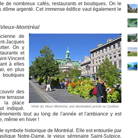
 de nombreux cafés, restaurants et boutiques. On le
s dôme argenté. Cet immense édifice vaut également le
 Vieux-Montréal
ncienne de
int-Jacques
rtier. On y
taurants et
int-Vincent
ant à elles
ir, en plus
outiques
couvrir des
une terrasse
, la place
Visite du Vieux-Montréal, une destination prisée au Québec
ut indiqué.
nements tout au long de l'année et l'ambiance y est
e, même en hiver !
le symbole historique de Montréal. Elle est entourée par
asilique Notre-Dame, le vieux séminaire Saint-Sulpice,