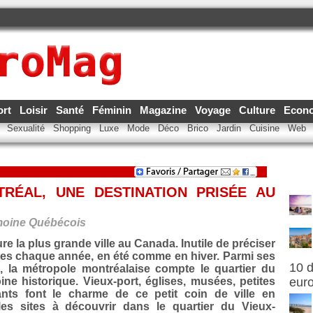
ort
Loisir
Santé
Féminin
Magazine
Voyage
Culture
Econ
e
Sexualité
Shopping
Luxe
Mode
Déco
Brico
Jardin
Cuisine
Web
TRÉAL, UNE DESTINATION PRISÉE AU
imoine Québécois
 la plus grande ville au Canada. Inutile de préciser
istes chaque année, en été comme en hiver. Parmi ses
10 d
s, la métropole montréalaise compte le quartier du
ine historique. Vieux-port, églises, musées, petites
eur
rants font le charme de ce petit coin de ville en
es sites à découvrir dans le quartier du Vieux-