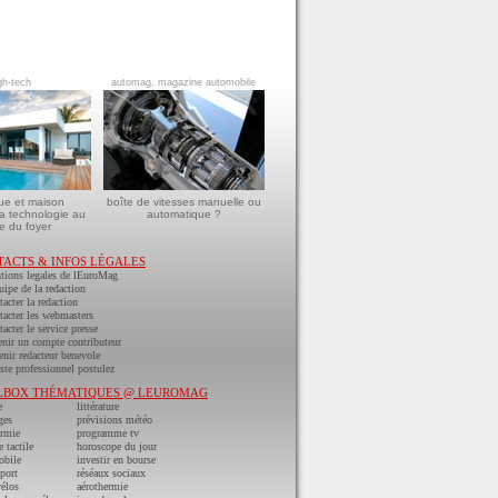
gh-tech
automag, magazine automobile
ue et maison
boîte de vitesses manuelle ou
a technologie au
automatique ?
e du foyer
TACTS & INFOS LÉGALES
tions legales de lEuroMag
uipe de la redaction
acter la redaction
acter les webmasters
acter le service presse
nir un compte contributeur
nir redacteur benevole
ste professionnel postulez
LBOX THÉMATIQUES @ LEUROMAG
e
littérature
ges
prévisions météo
ermie
programme tv
e tactile
horoscope du jour
obile
investir en bourse
port
réséaux sociaux
vélos
aérothermie