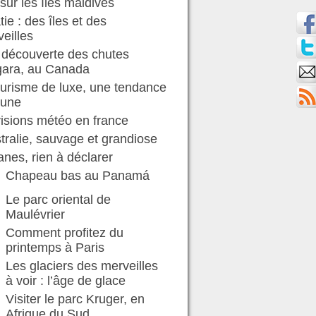
sur les îles maldives
tie : des îles et des
eilles
 découverte des chutes
gara, au Canada
ourisme de luxe, une tendance
 une
isions météo en france
stralie, sauvage et grandiose
nes, rien à déclarer
Chapeau bas au Panamá
Le parc oriental de
Maulévrier
Comment profitez du
printemps à Paris
Les glaciers des merveilles
à voir : l’âge de glace
Visiter le parc Kruger, en
Afrique du Sud