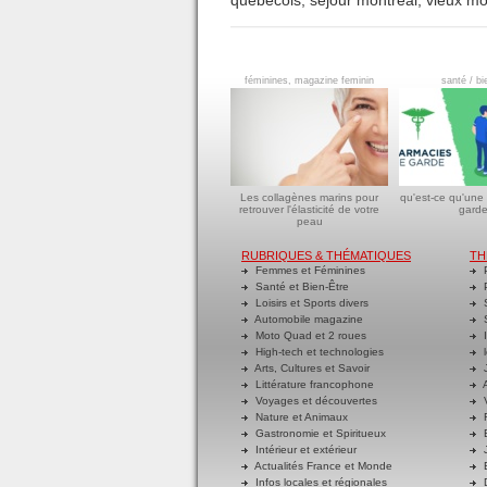
féminines, magazine feminin
santé / bi
Les collagènes marins pour
qu'est-ce qu'une
retrouver l'élasticité de votre
garde
peau
RUBRIQUES & THÉMATIQUES
TH
Femmes et Féminines
P
Santé et Bien-Être
P
Loisirs et Sports divers
S
Automobile magazine
S
Moto Quad et 2 roues
I
High-tech et technologies
l
Arts, Cultures et Savoir
J
Littérature francophone
A
Voyages et découvertes
V
Nature et Animaux
R
Gastronomie et Spiritueux
E
Intérieur et extérieur
J
Actualités France et Monde
B
Infos locales et régionales
D