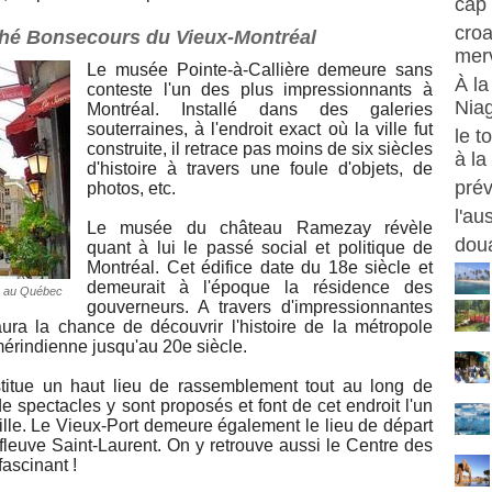
cap 
croa
ché Bonsecours du Vieux-Montréal
merv
Le musée Pointe-à-Callière demeure sans
À la
conteste l'un des plus impressionnants à
Nia
Montréal. Installé dans des galeries
souterraines, à l'endroit exact où la ville fut
le t
construite, il retrace pas moins de six siècles
à la
d'histoire à travers une foule d'objets, de
prév
photos, etc.
l'au
Le musée du château Ramezay révèle
doua
quant à lui le passé social et politique de
Montréal. Cet édifice date du 18e siècle et
demeurait à l'époque la résidence des
ée au Québec
gouverneurs. A travers d'impressionnantes
r aura la chance de découvrir l'histoire de la métropole
mérindienne jusqu'au 20e siècle.
titue un haut lieu de rassemblement tout au long de
de spectacles y sont proposés et font de cet endroit l'un
ville. Le Vieux-Port demeure également le lieu de départ
fleuve Saint-Laurent. On y retrouve aussi le Centre des
fascinant !