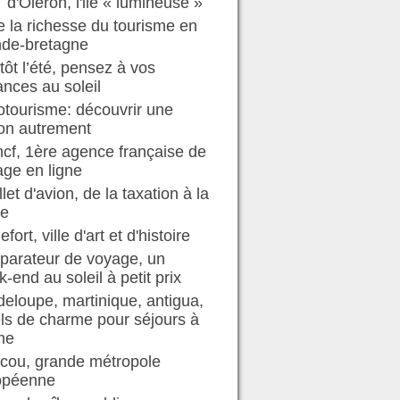
d'Oléron, l'ile « lumineuse »
e la richesse du tourisme en
nde-bretagne
tôt l’été, pensez à vos
nces au soleil
tourisme: découvrir une
on autrement
ncf, 1ère agence française de
ge en ligne
illet d'avion, de la taxation à la
te
efort, ville d'art et d'histoire
parateur de voyage, un
-end au soleil à petit prix
eloupe, martinique, antigua,
ls de charme pour séjours à
me
cou, grande métropole
opéenne