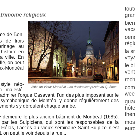
tout
trimoine religieux
gra
bien
vaca
e-de-Bon-
oeno
s de trois
régi
erinage au
la s
 histoire en
a ville. En
voya
lle, on peut
le b
ux-Montréal
ven
roch
style néo-
com
Visite du Vieux-Montréal, une destination prisée au Québec
a majesté.
week
 admirer l'orgue Casavant, l'un des plus imposant sur le
re symphonique de Montréal y donne régulièrement des
guad
nements s'y déroulent chaque année.
hôte
thè
e demeure le plus ancien bâtiment de Montréal (1685).
mos
 par les Sulpiciens, qui sont les responsables de la
 Hélas, l'accès au vieux séminaire Saint-Sulpice n'est
eur
 on peut le voir depuis la rue...