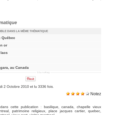
ématique
IBLE DANS LA MÊME THÉMATIQUE
u Québec
en or
 lacs
e
agara, au Canada
i 2 Octobre 2010 et lu 3336 fois.
Notez
dans cette publication
:
basilique
,
canada
,
chapelle vieux
treal
,
patrimoine religieux
,
place jacques cartier
,
quebec
,
ntreal
,
vieux port
,
visiter montreal