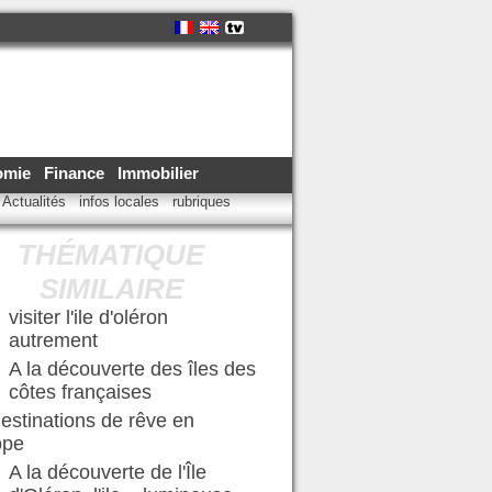
omie
Finance
Immobilier
Actualités
infos locales
rubriques
THÉMATIQUE
SIMILAIRE
visiter l'ile d'oléron
autrement
A la découverte des îles des
côtes françaises
estinations de rêve en
ope
A la découverte de l'Île