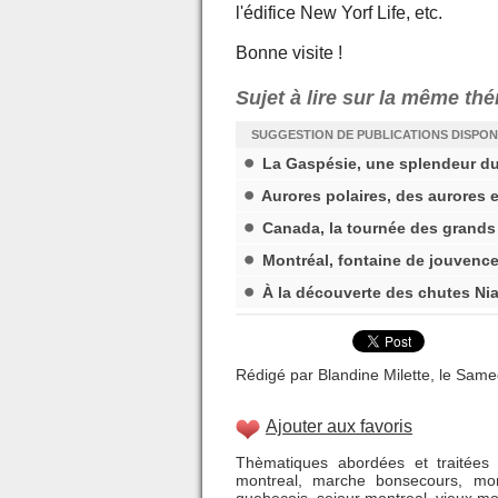
l'édifice New Yorf Life, etc.
Bonne visite !
Sujet à lire sur la même th
SUGGESTION DE PUBLICATIONS DISPON
La Gaspésie, une splendeur d
Aurores polaires, des aurores 
Canada, la tournée des grands
Montréal, fontaine de jouvenc
À la découverte des chutes Ni
Rédigé par Blandine Milette, le Samed
Ajouter aux favoris
Thèmatiques abordées et traitées 
montreal
,
marche bonsecours
,
mon
quebecois
,
sejour montreal
,
vieux mo