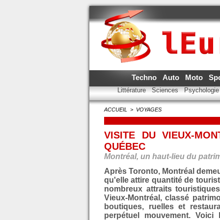
Techno
Auto
Moto
Sp
Littérature
Sciences
Psychologi
ACCUEIL
>
VOYAGES
VISITE DU VIEUX-MON
QUÉBEC
Montréal, un haut-lieu du patr
Après Toronto, Montréal demeure
qu'elle attire quantité de tour
nombreux attraits touristique
Vieux-Montréal, classé patrimo
boutiques, ruelles et restau
perpétuel mouvement. Voici l