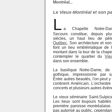
Montréal...
Le Vieux-Montréal et son pa
L
a Chapelle Notre-Dam
Secours constitue, depuis plu
siècles, un haut lieu de pèl
Québec
. Son architecture et son
font un lieu emblématique de l
montant dans la tour de la chape
contempler le quartier du
Vie
dans son ensemble.
La basilique Notre-Dame, de 
gothique, impressionne par s
Entre autres beautés, l'on peut y
continent Américain. L'orchest
concerts et plusieurs autres évè
Le vieux séminaire Saint-Sulpic
Les lieux sont toujours habités
première paroisse montréalaise.
pas autorisé au public, cependant,