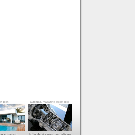
gh-tech
automag, magazine automobile
ue et maison
boîte de vitesses manuelle ou