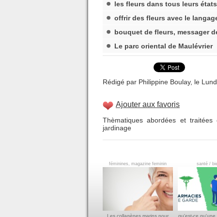
les fleurs dans tous leurs états
offrir des fleurs avec le langag
bouquet de fleurs, messager d
Le parc oriental de Maulévrier
Rédigé par Philippine Boulay, le Lundi
Ajouter aux favoris
Thèmatiques abordées et traitées 
jardinage
féminines, magazine feminin
santé / bi
Les collagènes marins pour
qu'est-ce qu'une