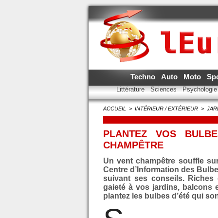
Techno
Auto
Moto
Sp
Littérature
Sciences
Psychologi
ACCUEIL
>
INTÉRIEUR / EXTÉRIEUR
>
JAR
PLANTEZ VOS BULB
CHAMPÊTRE
Un vent champêtre souffle sur
Centre d’Information des Bulbes
suivant ses conseils. Riches
gaieté à vos jardins, balcons e
plantez les bulbes d’été qui son