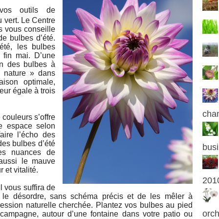
vos outils de
u vert. Le Centre
s vous conseille
de bulbes d’été.
été, les bulbes
 fin mai. D’une
ion des bulbes à
« nature » dans
aison optimale,
ur égale à trois
cha
 couleurs s’offre
re espace selon
aire l’écho des
des bulbes d’été
busi
les nuances de
aussi le mauve
 et vitalité.
201
l vous suffira de
 le désordre, sans schéma précis et de les mêler à
mpression naturelle cherchée. Plantez vos bulbes au pied
orch
 campagne, autour d’une fontaine dans votre patio ou