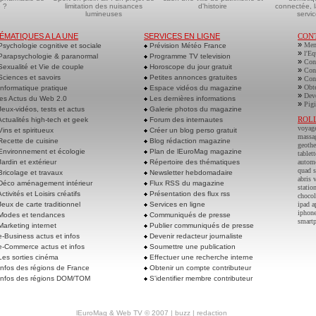
 ?
limitation des nuisances
d'histoire
connectée, l
lumineuses
servic
ÉMATIQUES A LA UNE
SERVICES EN LIGNE
CON
»
Men
sychologie cognitive et sociale
Prévision Météo France
»
l'Eq
arapsychologie & paranormal
Programme TV television
»
Cont
exualité et Vie de couple
Horoscope du jour gratuit
»
Cont
ciences et savoirs
Petites annonces gratuites
»
Cont
»
Obte
nformatique pratique
Espace vidéos du magazine
»
Deve
es Actus du Web 2.0
Les dernières informations
»
Pigi
eux-vidéos, tests et actus
Galerie photos du magazine
ROL
ctualités high-tech et geek
Forum des internautes
voyag
ins et spiritueux
Créer un blog perso gratuit
massa
ecette de cuisine
Blog rédaction magazine
geoth
nvironnement et écologie
Plan de lEuroMag magazine
tablett
ardin et extérieur
Répertoire des thématiques
autom
quad s
ricolage et travaux
Newsletter hebdomadaire
abris 
éco aménagement intérieur
Flux RSS du magazine
statio
ctivités et Loisirs créatifs
Présentation des flux rss
chocol
eux de carte traditionnel
Services en ligne
ipad a
iphone
odes et tendances
Communiqués de presse
smart
arketing internet
Publier communiqués de presse
-Business actus et infos
Devenir redacteur journaliste
-Commerce actus et infos
Soumettre une publication
es sorties cinéma
Effectuer une recherche interne
nfos des régions de France
Obtenir un compte contributeur
nfos des régions DOM/TOM
S'identifier membre contributeur
lEuroMag
&
Web TV
© 2007 |
buzz
|
redaction