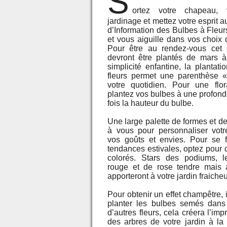
S
ortez votre chapeau, 
jardinage et mettez votre esprit a
d’Information des Bulbes à Fleur
et vous aiguille dans vos choix 
Pour être au rendez-vous cet 
devront être plantés de mars à
simplicité enfantine, la plantat
fleurs permet une parenthèse 
votre quotidien. Pour une flor
plantez vos bulbes à une profonde
fois la hauteur du bulbe.
Une large palette de formes et de
à vous pour personnaliser vot
vos goûts et envies. Pour se f
tendances estivales, optez pour 
colorés. Stars des podiums, 
rouge et de rose tendre mais 
apporteront à votre jardin fraicheur
Pour obtenir un effet champêtre, i
planter les bulbes semés dans
d’autres fleurs, cela créera l’i
des arbres de votre jardin à la