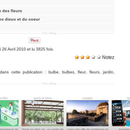
e des fleurs
es dieux et du coeur
 26 Avril 2010 et lu 3825 fois.
Notez
dans cette publication
:
bulbe
,
bulbes
,
fleur
,
fleurs
,
jardin
,
en-être
sports et loisirs
voyages
hi
 pharmacie de
Sport en plein air : un projet de
caen une ville de patrimoine et
domotiq