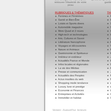
retrouver l'élasticité de votre
garde
peau
RUBRIQUES & THÉMATIQUES
TH
Femmes et Féminines
P
Santé et Bien-Être
P
Loisirs et Sports divers
S
Automobile magazine
S
Moto Quad et 2 roues
I
High-tech et technologies
l
Arts, Cultures et Savoir
J
Littérature francophone
A
Voyages et découvertes
V
Nature et Animaux
R
Gastronomie et Spiritueux
E
Intérieur et extérieur
J
Actualités France et Monde
B
Infos locales et régionales
D
La vie des Médias
A
Presse et communication
J
Actualités des Peoples
M
Actus insolites du web
M
Shopping mode tendance
e
Luxury, luxe et prestige
e
Economie et Finances
L
Entreprises et Activités
I
Immobilier et habitat
I
Version
- Aujourd'hui
lecteurs