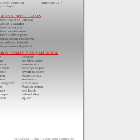
a technologie au
automatique ?
e du foyer
TACTS & INFOS LÉGALES
tions legales de lEuroMag
uipe de la redaction
acter la redaction
acter les webmasters
acter le service presse
nir un compte contributeur
nir redacteur benevole
ste professionnel postulez
LBOX THÉMATIQUES @ LEUROMAG
e
littérature
ges
prévisions météo
ermie
programme tv
e tactile
horoscope du jour
obile
investir en bourse
port
réséaux sociaux
vélos
aérothermie
n lavage vélo
jeux de poker
at
rédaction contenu
pple
kopi luwak
 apple
webmarketing
phone
pigistes
Actuellement
internautes sont connectés