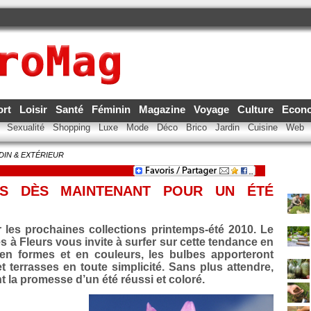
ort
Loisir
Santé
Féminin
Magazine
Voyage
Culture
Econ
e
Sexualité
Shopping
Luxe
Mode
Déco
Brico
Jardin
Cuisine
Web
DIN & EXTÉRIEUR
ES DÈS MAINTENANT POUR UN ÉTÉ
 les prochaines collections printemps-été 2010. Le
 à Fleurs vous invite à surfer sur cette tendance en
 en formes et en couleurs, les bulbes apporteront
t terrasses en toute simplicité. Sans plus attendre,
t la promesse d’un été réussi et coloré.