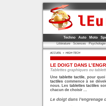
Techno
Auto
Moto
Sp
Littérature
Sciences
Psychologi
ACCUEIL
>
HIGH-TECH
LE DOIGT DANS L’ENG
Tablettes graphiques ou tablette
Une
tablette tactile
, pour quoi
tactiles
commence à se dévelop
nous. Les
tablettes tactiles
son
chacun de choisir …
Le doigt dans l’engrenage d