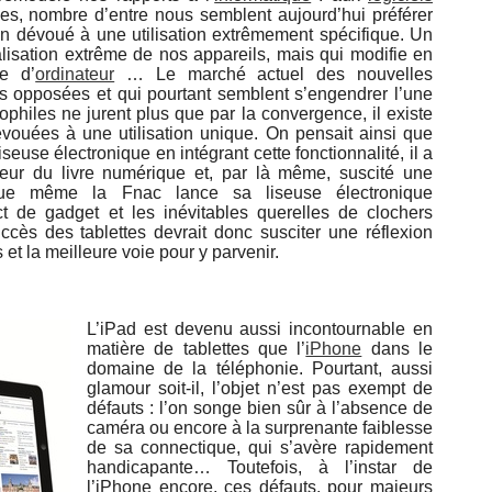
es, nombre d’entre nous semblent aujourd’hui préférer
un dévoué à une utilisation extrêmement spécifique. Un
lisation extrême de nos appareils, mais qui modifie en
e d’
ordinateur
… Le marché actuel des nouvelles
s opposées et qui pourtant semblent s’engendrer l’une
nophiles ne jurent plus que par la convergence, il existe
ouées à une utilisation unique. On pensait ainsi que
liseuse électronique en intégrant cette fonctionnalité, il a
teur du livre numérique et, par là même, suscité une
sque même la Fnac lance sa liseuse électronique
t de gadget et les inévitables querelles de clochers
cès des tablettes devrait donc susciter une réflexion
 et la meilleure voie pour y parvenir.
L’iPad est devenu aussi incontournable en
matière de tablettes que l’
iPhone
dans le
domaine de la téléphonie. Pourtant, aussi
glamour soit-il, l’objet n’est pas exempt de
défauts : l’on songe bien sûr à l’absence de
caméra ou encore à la surprenante faiblesse
de sa connectique, qui s’avère rapidement
handicapante… Toutefois, à l’instar de
l’iPhone encore, ces défauts, pour majeurs