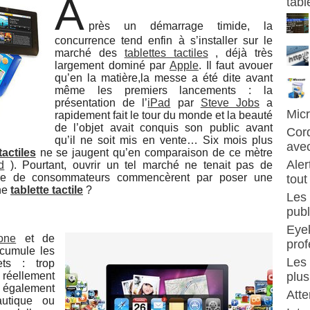
A
tabl
près un démarrage timide, la
concurrence tend enfin à s’installer sur le
marché des
tablettes tactiles
, déjà très
largement dominé par
Apple
. Il faut avouer
qu’en la matière,la messe a été dite avant
même les premiers lancements : la
présentation de l’
iPad
par
Steve Jobs
a
Micr
rapidement fait le tour du monde et la beauté
de l’objet avait conquis son public avant
Cord
qu’il ne soit mis en vente… Six mois plus
avec
tactiles
ne se jaugent qu’en comparaison de ce mètre
Aler
d
). Pourtant, ouvrir un tel marché ne tenait pas de
bre de consommateurs commencèrent par poser une
tout
une
tablette tactile
?
Les 
publ
Eye
one
et de
prof
e cumule les
Les 
ets : trop
éellement
plus
e également
Atte
utique ou