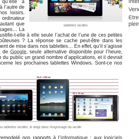
Inte
 qu’elle a
à l’autre de
Vend
s loisirs.
Etre
ordinateur
plei
autant que
tablettes tactiles
 usages… La
 justifie-t-elle à elle seule l’achat de l’une de ces petites
oûteuses ? La réponse se cache peut-être dans les
ent de mise dans nos tablettes… En effet, qu’il s’agisse
d
de
Google
, seule alternative disponible pour l’heure,
n du public un grand nombre d’applications, et il devrait
cerne les prochaines tablettes Windows. Sont-ce nos
u tablettes tactiles, le doigt dans l’engrenage du tactile
remodelé nos rapports à l’
informatique
: aux
logiciels