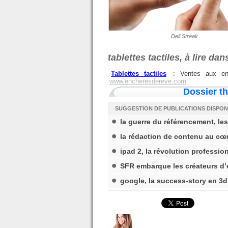
Dell Streak
tablettes tactiles, à lire d
Tablettes tactiles
: Ventes aux
en
www.encheresdereve.com
Dossier t
SUGGESTION DE PUBLICATIONS DISPON
la guerre du référencement, l
la rédaction de contenu au cœ
ipad 2, la révolution professio
SFR embarque les créateurs d’
google, la success-story en 3d