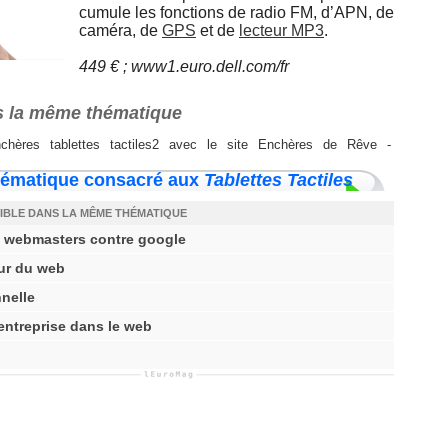
cumule les fonctions de radio FM, d’APN, de
caméra, de
GPS
et de
lecteur MP3
.
449 € ; www1.euro.dell.com/fr
ans la même thématique
chères tablettes tactiles
2 avec le site
Enchères de Rêve
-
hématique consacré aux
Tablettes Tactiles
IBLE DANS LA MÊME THÉMATIQUE
es webmasters contre google
ur du web
nnelle
entreprise dans le web