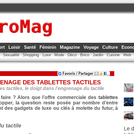
ort
Loisir
Santé
Féminin
Magazine
Voyage
Culture
Econ
e
Sexualité
Shopping
Luxe
Mode
Déco
Brico
Jardin
Cuisine
Web
RENAGE DES TABLETTES TACTILES
s tactiles, le doigt dans l’engrenage du tactile
 faire ? Alors que l’offre commerciale des
tablettes
per, la question reste posée par nombre d’entre
t des gadgets de luxe ou clés à molette du futur, à
u tactile
Le d