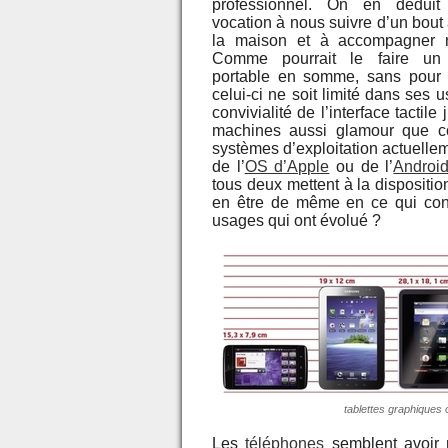
professionnel. On en déduit
vocation à nous suivre d’un bout 
la maison et à accompagner no
Comme pourrait le faire un 
portable en somme, sans pour 
celui-ci ne soit limité dans ses
convivialité de l’interface tactile
machines aussi glamour que c
systèmes d’exploitation actuellem
de l’
OS d’Apple
ou de l’
Androi
tous deux mettent à la dispositio
en être de même en ce qui con
usages qui ont évolué ?
tablettes graphiques o
Les
téléphones
semblent avoir 