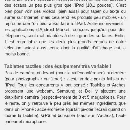
des écrans un peu plus gros que l'iPad (10,1 pouces). C'est
bien pour voir des vidéos, bien aussi pour taper du texte ou
surfer sur Internet, mais cela rend les produits peu
mobiles
- un
reproche que l'on peut aussi faire à l'iPad. Autre inconvénient :
les applications d'
Android Market
, conçues jusqu'ici pour des
téléphones
, sont mal adaptées à de si grandes surfaces. Enfin,
il est regrettable que les deux plus grands écrans de notre
sélection soient aussi ceux dont la qualité d'affichage est la
moins bonne.
Tablettes tactiles : des équipement très variable !
Pas de
caméra
, ni devant (pour la vidéoconférence) ni derrière
(pour photographier ou filmer) : c'est un des points faibles de
l'iPad. Tous les concurrents y ont pensé : Toshiba et Archos
proposent une
webcam
, Samsung et Dell y ajoutent une
deuxième caméra (respectivement de 3 et 5 mégapixels). Pour
le reste, on y retrouve à peu près les mêmes ingrédients que
dans un iPhone : accéléromètre (qui fait pivoter l'écran quand on
tourne la tablette),
GPS
et boussole (sauf sur l'Archos), haut-
parleur et microphone.