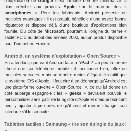
d'exploitation
de
Google
s'est imposé comme l'alternative la
plus crédible aux produits
Apple
sur le marché des «
smartphones
». Pour les fabricants,
Android
présente de
multiples avantages : il est gratuit, bénéficie d'une assez bonne
réputation et dispose déjà d'une boutique d'applications bien
fournie. Du côté de
Microsoft
, pourtant à l'origine du terme «
Tablet PC
» au début des années 2000, aucun produit disponible
pour l'instant en France.
Android, un système d'exploitation « Open Source »
En attendant, que vaut Android face à l'
iPad
? Un peu la même
chose que sur
téléphone mobile
: il fonctionne bien, offre de
multiples services, mais se montre moins élégant et intuitif que
le
système iOS
d'Apple. Il faut dire à sa décharge qu'Android est
une plate-forme ouverte «
Open-Source
», ce qui lui donne un
côté auberge espagnole : les «
geeks
» devraient pouvoir le
personnaliser sans pâtir de la rigidité d'Apple et chaque fabricant
peut y ajouter à peu près ce qu'il veut et même changer son
interface s'il le souhaite.
Tablettes tactiles : Samsung « tire son épingle du jeux !
»