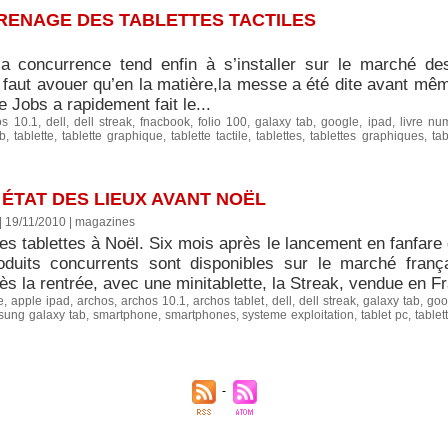
GRENAGE DES TABLETTES TACTILES
 concurrence tend enfin à s’installer sur le marché des 
 faut avouer qu’en la matière,la messe a été dite avant mê
e Jobs a rapidement fait le...
os 10.1
,
dell
,
dell streak
,
fnacbook
,
folio 100
,
galaxy tab
,
google
,
ipad
,
livre nu
b
,
tablette
,
tablette graphique
,
tablette tactile
,
tablettes
,
tablettes graphiques
,
tab
 ÉTAT DES LIEUX AVANT NOËL
| 19/11/2010
|
magazines
des tablettes à Noël. Six mois après le lancement en fanfare
oduits concurrents sont disponibles sur le marché frança
ès la rentrée, avec une minitablette, la Streak, vendue en F
e
,
apple ipad
,
archos
,
archos 10.1
,
archos tablet
,
dell
,
dell streak
,
galaxy tab
,
goo
ung galaxy tab
,
smartphone
,
smartphones
,
systeme exploitation
,
tablet pc
,
tablett