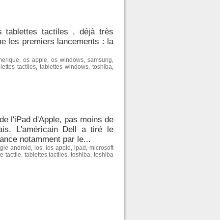
tablettes tactiles , déjà très
me les premiers lancements : la
merique
,
os apple
,
os windows
,
samsung
,
lettes tactiles
,
tablettes windows
,
toshiba
,
 de l'iPad d'Apple, pas moins de
is. L'américain Dell a tiré le
rance notamment par le...
gle android
,
ios
,
ios apple
,
ipad
,
microsoft
e tactile
,
tablettes tactiles
,
toshiba
,
toshiba