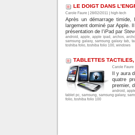
LE DOIGT DANS L’EN
Carole Faure
| 28/02/2011
|
high-tech
Après un démarrage timide, la
largement dominé par Apple. Il
présentation de l’iPad par Stev
android
,
apple
,
apple ipad
,
archos
,
arch
samsung galaxy
,
samsung galaxy tab
,
ta
toshiba folio
,
toshiba folio 100
,
windows
TABLETTES TACTILES,
Carole Faure
Il y aura 
quatre pr
premier, d
android
,
appl
tablet pc
,
samsung
,
samsung galaxy
,
sams
folio
,
toshiba folio 100