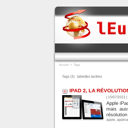
Accueil
>
Tags
Tags (3) : tablettes tactiles
IPAD 2, LA RÉVOLUTI
| 15/07/2011
|
Apple iPad
mais auss
résolution
apple
,
applica