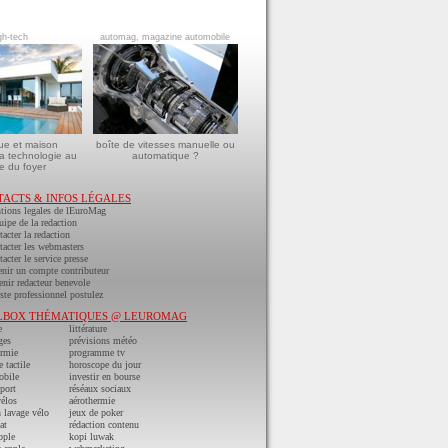
gh-tech
automag, magazine automobile
ue et maison
boîte de vitesses manuelle ou
a technologie au
automatique ?
e du foyer
TACTS & INFOS LÉGALES
tions legales de lEuroMag
uipe de la redaction
acter la redaction
acter les webmasters
acter le service presse
nir un compte contributeur
nir redacteur benevole
ste professionnel postulez
LBOX THÉMATIQUES @ LEUROMAG
e
littérature
ges
prévisions météo
ermie
programme tv
e tactile
horoscope du jour
obile
investir en bourse
port
réséaux sociaux
vélos
aérothermie
n lavage vélo
jeux de poker
at
rédaction contenu
pple
kopi luwak