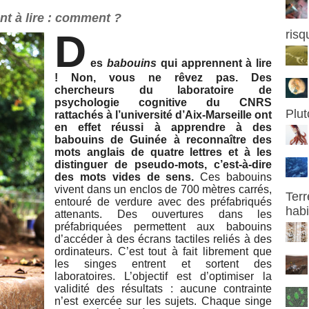
t à lire : comment ?
D
risq
es
babouins
qui apprennent à lire
! Non, vous ne rêvez pas. Des
chercheurs du laboratoire de
psychologie cognitive du CNRS
Plut
rattachés à l’université d’Aix-Marseille ont
en effet réussi à apprendre à des
babouins de Guinée à reconnaître des
mots anglais de quatre lettres et à les
distinguer de pseudo-mots, c’est-à-dire
des mots vides de sens.
Ces babouins
vivent dans un enclos de 700 mètres carrés,
Terr
entouré de verdure avec des préfabriqués
habi
attenants. Des ouvertures dans les
préfabriquées permettent aux babouins
d’accéder à des écrans tactiles reliés à des
ordinateurs. C’est tout à fait librement que
les singes entrent et sortent des
laboratoires. L’objectif est d’optimiser la
validité des résultats : aucune contrainte
n’est exercée sur les sujets. Chaque singe