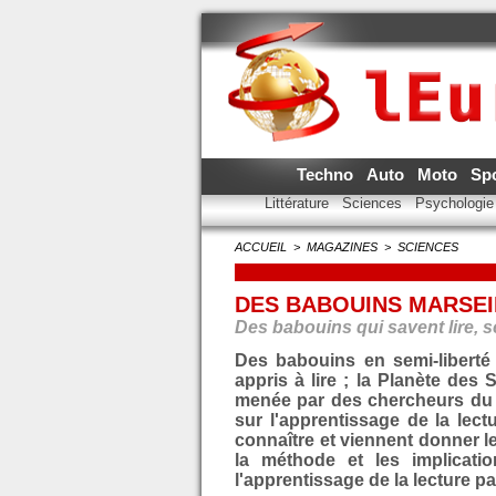
Techno
Auto
Moto
Sp
Littérature
Sciences
Psychologi
ACCUEIL
>
MAGAZINES
>
SCIENCES
DES BABOUINS MARSEIL
Des babouins qui savent lire, s
Des babouins en semi-liberté 
appris à lire ; la Planète des 
menée par des chercheurs du 
sur l'apprentissage de la le
connaître et viennent donner le
la méthode et les implicati
l'apprentissage de la lecture p