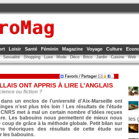
ort
Loisir
Santé
Féminin
Magazine
Voyage
Culture
Econ
e
Sexualité
Shopping
Luxe
Mode
Déco
Brico
Jardin
Cuisine
Web
LAIS ONT APPRIS À LIRE L’ANGLAIS
cience ou fiction ?
dans un enclos de l'université d'Aix-Marseille ont
Singes n'est plus très loin ! Les résultats de l'étude
CNRS met à mal un certain nombre d'idées reçues
cture. Les babouins nous permettent de mieux nous
les 
 coup de grâce à la méthode globale. Petit bilan sur
ons théoriques des résultats de cette étude sur
ar les babouins.