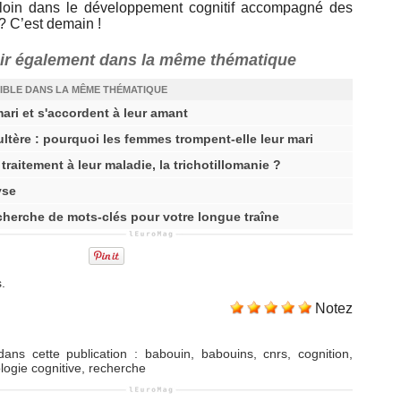
s loin dans le développement cognitif accompagné des
? C’est demain !
oir également dans la même thématique
IBLE DANS LA MÊME THÉMATIQUE
ari et s'accordent à leur amant
dultère : pourquoi les femmes trompent-elle leur mari
traitement à leur maladie, la trichotillomanie ?
yse
echerche de mots-clés pour votre longue traîne
s.
Notez
ans cette publication
:
babouin
,
babouins
,
cnrs
,
cognition
,
logie cognitive
,
recherche