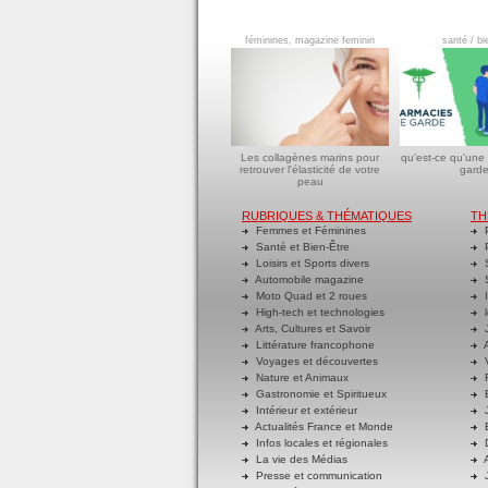
féminines, magazine feminin
santé / bi
Les collagènes marins pour
qu'est-ce qu'une
retrouver l'élasticité de votre
garde
peau
RUBRIQUES & THÉMATIQUES
TH
Femmes et Féminines
P
Santé et Bien-Être
P
Loisirs et Sports divers
S
Automobile magazine
S
Moto Quad et 2 roues
I
High-tech et technologies
l
Arts, Cultures et Savoir
J
Littérature francophone
A
Voyages et découvertes
V
Nature et Animaux
R
Gastronomie et Spiritueux
E
Intérieur et extérieur
J
Actualités France et Monde
B
Infos locales et régionales
D
La vie des Médias
A
Presse et communication
J