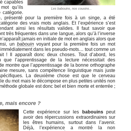
té capables
mot qu’ils
Les babouins, nos cousins...
 catégorie.
 présenté pour la première fois à un singe, a été
tégorie des vrais mots anglais. Et l’expérience s’est
dant ainsi les résultats valides. Il faut savoir que
nt très fréquentes dans une langue, alors qu’à l’inverse
 n’apparaît jamais en initiale de mot en anglais alors que
insi, un
babouin
voyant pour la première fois un mot
se immédiatement dans les pseudo-mots… tout comme un
it ! Il apparaît donc deux choses. Tout d’abord, les
u que l’apprentissage de la lecture nécessitait des
ude montre que l’apprentissage de la bonne orthographe
aine mesure, sans compétence linguistique mais juste
spécifiques. La deuxième chose est que le cerveau
le du mot mais le décompose en plus petites unités non
 méthode globale est donc bel et bien morte et enterrée ;
e, mais encore ?
Cette expérience sur les
babouins
peut
avoir des répercussions extraordinaires sur
les êtres humains, surtout dans l’avenir.
Déjà, l’expérience a montré la non