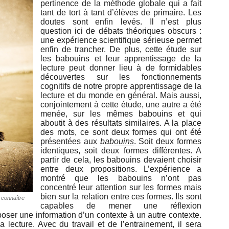
pertinence de la méthode globale qui a fait
tant de tort à tant d’élèves de primaire. Les
doutes sont enfin levés. Il n’est plus
question ici de débats théoriques obscurs :
une expérience scientifique sérieuse permet
enfin de trancher. De plus, cette étude sur
les babouins et leur apprentissage de la
lecture peut donner lieu à de formidables
découvertes sur les fonctionnements
cognitifs de notre propre apprentissage de la
lecture et du monde en général. Mais aussi,
conjointement à cette étude, une autre a été
menée, sur les mêmes babouins et qui
aboutit à des résultats similaires. A la place
des mots, ce sont deux formes qui ont été
présentées aux
babouins
. Soit deux formes
identiques, soit deux formes différentes. A
partir de cela, les babouins devaient choisir
entre deux propositions. L’expérience a
montré que les babouins n’ont pas
concentré leur attention sur les formes mais
bien sur la relation entre ces formes. Ils sont
 connaître
capables de mener une réflexion
poser une information d’un contexte à un autre contexte.
a lecture. Avec du travail et de l’entrainement, il sera