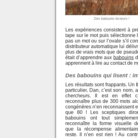
Des babouins lecteurs !
Les expériences consistent à pr
tape sur le mot puis sélectionne l
pas un mot ou sur l’ovale s’il con
distributeur automatique lui déliv
plus de vrais mots que de pseudo-
était d’apprendre aux
babouins
d
apprennent à lire au contact de mo
Des babouins qui lisent : i
Les résultats sont frappants. Un
particulier, Dan, c’est son nom, a
chercheurs. Il est en effet 
reconnaître plus de 300 mots al
congénères n’en reconnaissent
que 80 ! Les sceptiques diro
babouins ont tout simplemen
reconnaître la forme visuelle 
que la récompense alimentaire
reste. Il n’en est rien ! Au cont