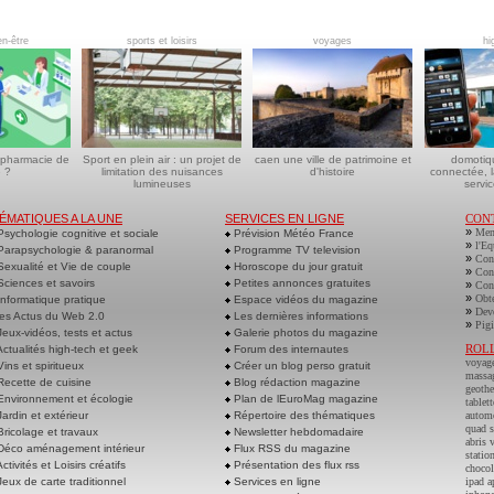
en-être
sports et loisirs
voyages
hi
 pharmacie de
Sport en plein air : un projet de
caen une ville de patrimoine et
domotiq
 ?
limitation des nuisances
d'histoire
connectée, l
lumineuses
servic
ÉMATIQUES A LA UNE
SERVICES EN LIGNE
CON
»
Men
sychologie cognitive et sociale
Prévision Météo France
»
l'Eq
arapsychologie & paranormal
Programme TV television
»
Cont
exualité et Vie de couple
Horoscope du jour gratuit
»
Cont
ciences et savoirs
Petites annonces gratuites
»
Cont
»
Obte
nformatique pratique
Espace vidéos du magazine
»
Deve
es Actus du Web 2.0
Les dernières informations
»
Pigi
eux-vidéos, tests et actus
Galerie photos du magazine
ROL
ctualités high-tech et geek
Forum des internautes
voyag
ins et spiritueux
Créer un blog perso gratuit
massa
ecette de cuisine
Blog rédaction magazine
geoth
nvironnement et écologie
Plan de lEuroMag magazine
tablett
ardin et extérieur
Répertoire des thématiques
autom
quad s
ricolage et travaux
Newsletter hebdomadaire
abris 
éco aménagement intérieur
Flux RSS du magazine
statio
ctivités et Loisirs créatifs
Présentation des flux rss
chocol
eux de carte traditionnel
Services en ligne
ipad a