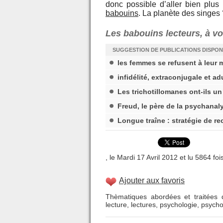
donc possible d’aller bien plu
babouins
. La planète des singes 
Les babouins lecteurs, à v
SUGGESTION DE PUBLICATIONS DISPON
les femmes se refusent à leur m
infidélité, extraconjugale et a
Les trichotillomanes ont-ils un 
Freud, le père de la psychanal
Longue traîne : stratégie de r
, le Mardi 17 Avril 2012 et lu 5864 foi
Ajouter aux favoris
Thèmatiques abordées et traitées d
lecture
,
lectures
,
psychologie
,
psycho