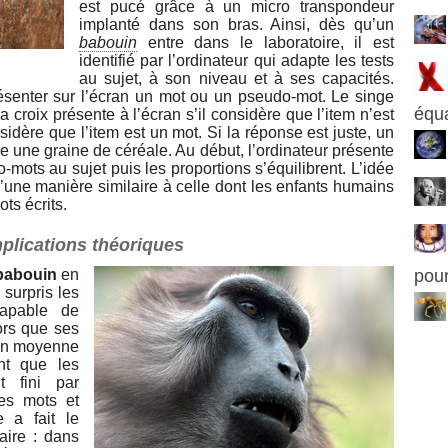
est pucé grâce à un micro transpondeur
implanté dans son bras. Ainsi, dès qu’un
babouin
entre dans le laboratoire, il est
identifié par l’ordinateur qui adapte les tests
au sujet, à son niveau et à ses capacités.
ésenter sur l’écran un mot ou un pseudo-mot. Le singe
équa
a croix présente à l’écran s’il considère que l’item n’est
sidère que l’item est un mot. Si la réponse est juste, un
re une graine de céréale. Au début, l’ordinateur présente
mots au sujet puis les proportions s’équilibrent. L’idée
’une manière similaire à celle dont les enfants humains
ts écrits.
mplications théoriques
babouin
en
pour
 surpris les
capable de
ors que ses
 en moyenne
nt que les
t fini par
des mots et
 a fait le
raire : dans