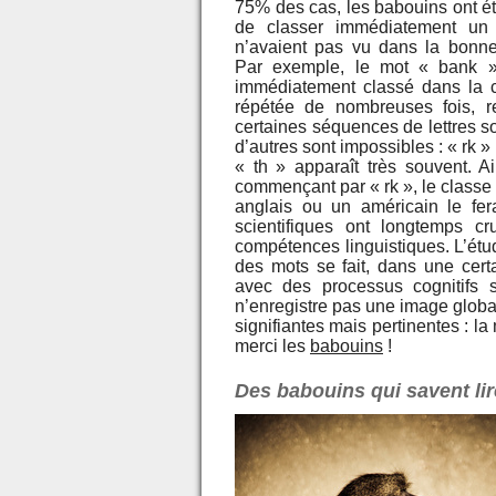
75% des cas, les babouins ont é
de classer immédiatement un 
n’avaient pas vu dans la bonne
Par exemple, le mot « bank »,
immédiatement classé dans la ca
répétée de nombreuses fois, ren
certaines séquences de lettres so
d’autres sont impossibles : « rk »
« th » apparaît très souvent. A
commençant par « rk », le clas
anglais ou un américain le fera
scientifiques ont longtemps cr
compétences linguistiques. L’ét
des mots se fait, dans une cert
avec des processus cognitifs 
n’enregistre pas une image globa
signifiantes mais pertinentes : la
merci les
babouins
!
Des babouins qui savent lir