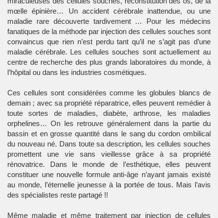
miraculeuses des cellules souches, reconstitution des os, de la
mœlle épinière… Un accident cérébrale inattendue, ou une
maladie rare découverte tardivement … Pour les médecins
fanatiques de la méthode par injection des cellules souches sont
convaincus que rien n’est perdu tant qu’il ne s’agit pas d’une
maladie cérébrale. Les cellules souches sont actuellement au
centre de recherche des plus grands laboratoires du monde, à
l’hôpital ou dans les industries cosmétiques.
Ces cellules sont considérées comme les globules blancs de
demain ; avec sa propriété réparatrice, elles peuvent remédier à
toute sortes de maladies, diabète, arthrose, les maladies
orphelines… On les retrouve généralement dans la partie du
bassin et en grosse quantité dans le sang du cordon ombilical
du nouveau né. Dans toute sa description, les cellules souches
promettent une vie sans vieillesse grâce à sa propriété
rénovatrice. Dans le monde de l’esthétique, elles peuvent
constituer une nouvelle formule anti-âge n’ayant jamais existé
au monde, l’éternelle jeunesse à la portée de tous. Mais l’avis
des spécialistes reste partagé !!
Même maladie et même traitement par injection de cellules