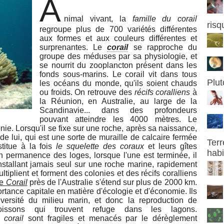
A
nimal vivant, la
famille du corail
risq
regroupe plus de 700 variétés différentes
aux formes et aux couleurs différentes et
surprenantes. Le
corail
se rapproche du
groupe des méduses par sa physiologie, et
se nourrit du zooplancton présent dans les
fonds sous-marins. Le corail vit dans tous
Plut
les océans du monde, qu'ils soient chauds
ou froids. On retrouve des
récifs coralliens
à
la Réunion, en Australie, au large de la
Scandinavie... dans des profondeurs
pouvant atteindre les 4000 mètres. Le
onie. Lorsqu'il se fixe sur une roche, après sa naissance,
 de lui, qui est une sorte de muraille de calcaire fermée
Terr
titue à la fois
le squelette des coraux
et leurs gîtes
habi
 en permanence des loges, lorsque l'une est terminée, il
installant jamais seul sur une roche marine, rapidement
tiplient et forment des colonies et des récifs coralliens
de
Corail
près de l'Australie s'étend sur plus de 2000 km.
rtance capitale en matière d'écologie et d'économie. Ils
iversité du milieu marin, et donc la reproduction de
ssons qui trouvent refuge dans les lagons.
 corail
sont fragiles et menacés par le dérèglement