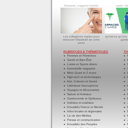
féminines, magazine feminin
santé / bi
Les collagènes marins pour
qu'est-ce qu'une
retrouver l'élasticité de votre
garde
peau
RUBRIQUES & THÉMATIQUES
TH
Femmes et Féminines
P
Santé et Bien-Être
P
Loisirs et Sports divers
S
Automobile magazine
S
Moto Quad et 2 roues
I
High-tech et technologies
l
Arts, Cultures et Savoir
J
Littérature francophone
A
Voyages et découvertes
V
Nature et Animaux
R
Gastronomie et Spiritueux
E
Intérieur et extérieur
J
Actualités France et Monde
B
Infos locales et régionales
D
La vie des Médias
A
Presse et communication
J
Actualités des Peoples
M