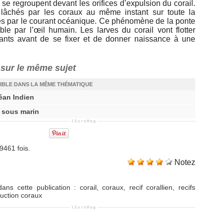
e regroupent devant les orifices d’expulsion du corail.
 lâchés par les coraux au même instant sur toute la
inés par le courant océanique. Ce phénomène de la ponte
ble par l’œil humain. Les larves du corail vont flotter
rants avant de se fixer et de donner naissance à une
s sur le même sujet
IBLE DANS LA MÊME THÉMATIQUE
éan Indien
 sous marin
9461 fois.
Notez
ans cette publication
:
corail
,
coraux
,
recif corallien
,
recifs
uction coraux