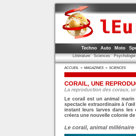
Techno
Auto
Moto
Sp
Littérature
Sciences
Psychologi
ACCUEIL
>
MAGAZINES
>
SCIENCES
CORAIL, UNE REPRODU
La reproduction des coraux, u
Le corail est un animal marin
spectacle extraordinaire à l’œi
instant leurs larves dans le
créera une nouvelle colonie de c
Le corail, animal millénair