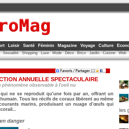
ort
Loisir
Santé
Féminin
Magazine
Voyage
Culture
Econ
e
Sexualité
Shopping
Luxe
Mode
Déco
Brico
Jardin
Cuisine
Web
CTION ANNUELLE SPECTACULAIRE
n phénomène observable à l'oeil nu
 qui ne se reproduit qu'une fois par an, offrant un
l humain. Tous les récifs de coraux libèrent au même
s courants marins, produisant un nuage d’œufs qui
orail...
les 
e en danger