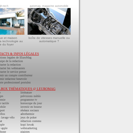
gh-tech
automag, magazine automobile
ue et maison
boîte de vitesses manuelle ou
a technologie au
automatique ?
e du foyer
TACTS & INFOS LÉGALES
tions legales de lEuroMag
uipe de la redaction
acter la redaction
acter les webmasters
acter le service presse
nir un compte contributeur
nir redacteur benevole
ste professionnel postulez
LBOX THÉMATIQUES @ LEUROMAG
e
littérature
ges
prévisions météo
ermie
programme tv
e tactile
horoscope du jour
obile
investir en bourse
port
réséaux sociaux
vélos
aérothermie
n lavage vélo
jeux de poker
at
rédaction contenu
pple
kopi luwak
 apple
webmarketing
phone
pigistes