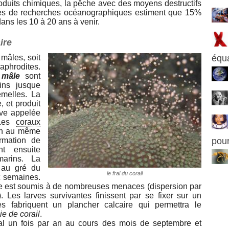
produits chimiques, la pêche avec des moyens destructifs
tres de recherches océanographiques estiment que 15%
dans les 10 à 20 ans à venir.
ire
 mâles, soit
équa
aphrodites.
 mâle
sont
ins jusque
emelles. La
, et produit
rve appelée
 Les
coraux
éan au même
rmation de
pour
t ensuite
marins. La
 au gré du
le frai du corail
t semaines.
ge est soumis à de nombreuses menaces (dispersion par
. Les larves survivantes finissent par se fixer sur un
es fabriquent un plancher calcaire qui permettra le
ie de corail
.
al un fois par an au cours des mois de septembre et