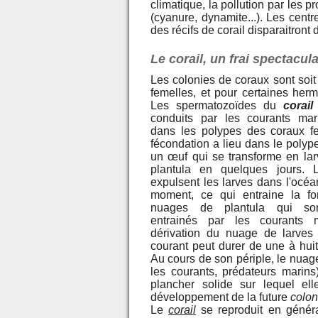
climatique, la pollution par les 
(cyanure, dynamite...). Les cen
des récifs de corail disparaitront 
Le corail, un frai spectacula
Les colonies de coraux sont soit
femelles, et pour certaines herm
Les spermatozoïdes du
corail
conduits par les courants mar
dans les polypes des coraux f
fécondation a lieu dans le polype
un œuf qui se transforme en la
plantula en quelques jours.
expulsent les larves dans l'oc
moment, ce qui entraine la fo
nuages de plantula qui son
entrainés par les courants 
dérivation du nuage de larves
courant peut durer de une à hui
Au cours de son périple, le nua
les courants, prédateurs marins)
plancher solide sur lequel ell
développement de la future
colon
Le
corail
se reproduit en génér