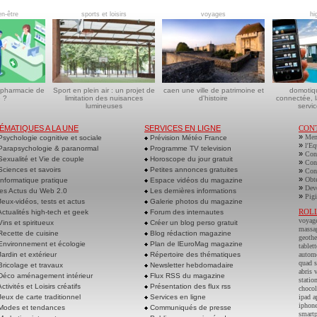
en-être
sports et loisirs
voyages
hi
 pharmacie de
Sport en plein air : un projet de
caen une ville de patrimoine et
domotiq
 ?
limitation des nuisances
d'histoire
connectée, l
lumineuses
servic
ÉMATIQUES A LA UNE
SERVICES EN LIGNE
CON
»
Men
sychologie cognitive et sociale
Prévision Météo France
»
l'Eq
arapsychologie & paranormal
Programme TV television
»
Cont
exualité et Vie de couple
Horoscope du jour gratuit
»
Cont
ciences et savoirs
Petites annonces gratuites
»
Cont
»
Obte
nformatique pratique
Espace vidéos du magazine
»
Deve
es Actus du Web 2.0
Les dernières informations
»
Pigi
eux-vidéos, tests et actus
Galerie photos du magazine
ROL
ctualités high-tech et geek
Forum des internautes
voyag
ins et spiritueux
Créer un blog perso gratuit
massa
ecette de cuisine
Blog rédaction magazine
geoth
nvironnement et écologie
Plan de lEuroMag magazine
tablett
ardin et extérieur
Répertoire des thématiques
autom
quad s
ricolage et travaux
Newsletter hebdomadaire
abris 
éco aménagement intérieur
Flux RSS du magazine
statio
ctivités et Loisirs créatifs
Présentation des flux rss
chocol
eux de carte traditionnel
Services en ligne
ipad a
iphone
odes et tendances
Communiqués de presse
smart