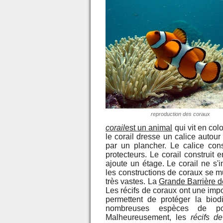
reproduction des coraux
corail
est un animal
qui vit en col
le corail dresse un calice autour
par un plancher. Le calice cons
protecteurs. Le corail construit
ajoute un étage. Le corail ne s'
les constructions de coraux se mul
très vastes. La
Grande Barrière 
Les récifs de coraux ont une impo
permettent de protéger la biod
nombreuses espèces de poi
Malheureusement, les
récifs de