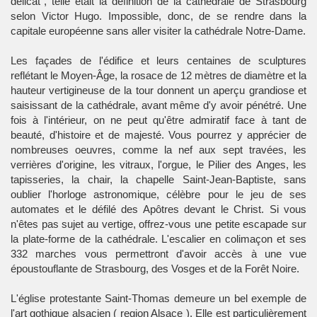
délicat", telle était la définition de la cathédrale de Strasbourg
selon Victor Hugo. Impossible, donc, de se rendre dans la
capitale européenne sans aller visiter la cathédrale Notre-Dame.
Les façades de l'édifice et leurs centaines de sculptures
reflétant le Moyen-Âge, la rosace de 12 mètres de diamètre et la
hauteur vertigineuse de la tour donnent un aperçu grandiose et
saisissant de la cathédrale, avant même d'y avoir pénétré. Une
fois à l'intérieur, on ne peut qu'être admiratif face à tant de
beauté, d'histoire et de majesté. Vous pourrez y apprécier de
nombreuses oeuvres, comme la nef aux sept travées, les
verrières d'origine, les vitraux, l'orgue, le Pilier des Anges, les
tapisseries, la chair, la chapelle Saint-Jean-Baptiste, sans
oublier l'horloge astronomique, célèbre pour le jeu de ses
automates et le défilé des Apôtres devant le Christ. Si vous
n'êtes pas sujet au vertige, offrez-vous une petite escapade sur
la plate-forme de la cathédrale. L'escalier en colimaçon et ses
332 marches vous permettront d'avoir accès à une vue
époustouflante de Strasbourg, des
Vosges
et de la Forêt Noire.
L'église protestante Saint-Thomas demeure un bel exemple de
l'art gothique alsacien (
region Alsace
). Elle est particulièrement