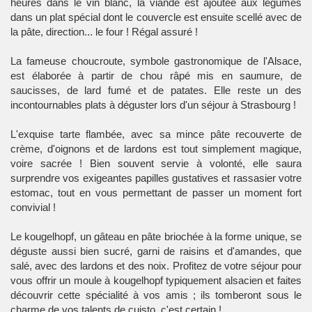
heures dans le vin blanc, la viande est ajoutée aux légumes
dans un plat spécial dont le couvercle est ensuite scellé avec de
la pâte, direction... le four ! Régal assuré !
La fameuse choucroute, symbole gastronomique de l'Alsace,
est élaborée à partir de chou râpé mis en saumure, de
saucisses, de lard fumé et de patates. Elle reste un des
incontournables plats à déguster lors d'un séjour à Strasbourg !
L'exquise tarte flambée, avec sa mince pâte recouverte de
crème, d'oignons et de lardons est tout simplement magique,
voire sacrée ! Bien souvent servie à volonté, elle saura
surprendre vos exigeantes papilles gustatives et rassasier votre
estomac, tout en vous permettant de passer un moment fort
convivial !
Le kougelhopf, un gâteau en pâte briochée à la forme unique, se
déguste aussi bien sucré, garni de raisins et d'amandes, que
salé, avec des lardons et des noix. Profitez de votre séjour pour
vous offrir un moule à kougelhopf typiquement alsacien et faites
découvrir cette spécialité à vos amis ; ils tomberont sous le
charme de vos talents de cuisto, c'est certain !