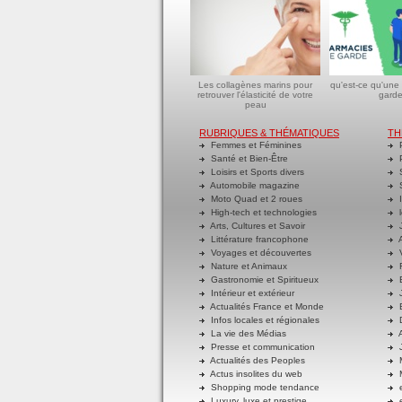
Les collagènes marins pour
qu'est-ce qu'une
retrouver l'élasticité de votre
garde
peau
RUBRIQUES & THÉMATIQUES
TH
Femmes et Féminines
P
Santé et Bien-Être
P
Loisirs et Sports divers
S
Automobile magazine
S
Moto Quad et 2 roues
I
High-tech et technologies
l
Arts, Cultures et Savoir
J
Littérature francophone
A
Voyages et découvertes
V
Nature et Animaux
R
Gastronomie et Spiritueux
E
Intérieur et extérieur
J
Actualités France et Monde
B
Infos locales et régionales
D
La vie des Médias
A
Presse et communication
J
Actualités des Peoples
M
Actus insolites du web
M
Shopping mode tendance
e
Luxury, luxe et prestige
e