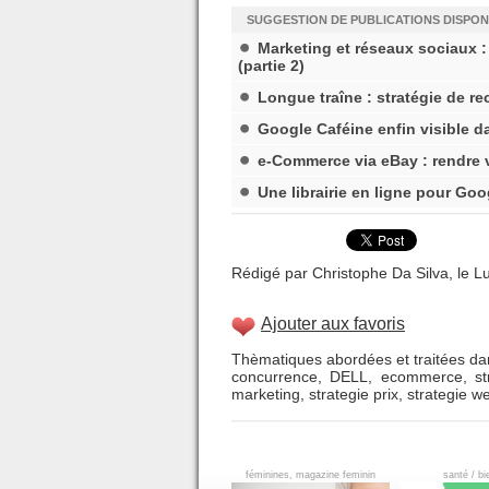
SUGGESTION DE PUBLICATIONS DISPON
Marketing et réseaux sociaux :
(partie 2)
Longue traîne : stratégie de r
Google Caféine enfin visible d
e-Commerce via eBay : rendre 
Une librairie en ligne pour Goo
Rédigé par Christophe Da Silva, le Lu
Ajouter aux favoris
Thèmatiques abordées et traitées dan
concurrence
,
DELL
,
ecommerce
,
st
marketing
,
strategie prix
,
strategie w
féminines, magazine feminin
santé / bi