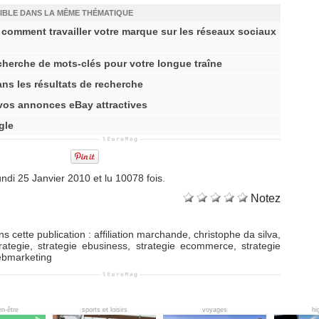
IBLE DANS LA MÊME THÉMATIQUE
 comment travailler votre marque sur les réseaux sociaux
echerche de mots-clés pour votre longue traîne
ans les résultats de recherche
vos annonces eBay attractives
gle
ndi 25 Janvier 2010 et lu 10078 fois.
Notez
s cette publication
:
affiliation marchande
,
christophe da silva
,
rategie
,
strategie ebusiness
,
strategie ecommerce
,
strategie
ebmarketing
en-être
sports et loisirs
voyages
hi