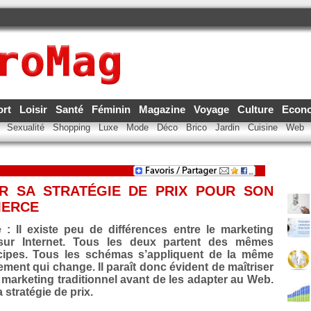
ort
Loisir
Santé
Féminin
Magazine
Voyage
Culture
Econ
e
Sexualité
Shopping
Luxe
Mode
Déco
Brico
Jardin
Cuisine
Web
IR SA STRATÉGIE DE PRIX POUR SON
MERCE
: Il existe peu de différences entre le marketing
g sur Internet. Tous les deux partent des mêmes
ipes. Tous les schémas s’appliquent de la même
nement qui change. Il paraît donc évident de maîtriser
 marketing traditionnel avant de les adapter au Web.
 stratégie de prix.