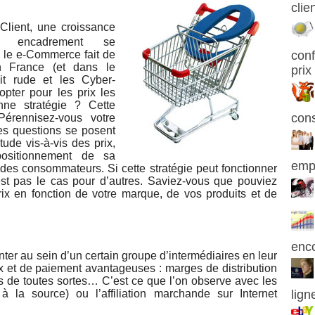
clie
Client, une croissance
n encadrement se
, le e-Commerce fait de
con
n France (et dans le
prix
it rude et les Cyber-
opter pour les prix les
nne stratégie ? Cette
con
Pérennisez-vous votre
des questions se posent
tude vis-à-vis des prix,
positionnement de sa
emp
des consommateurs. Si cette stratégie peut fonctionner
st pas le cas pour d’autres. Saviez-vous que pouviez
rix en fonction de votre marque, de vos produits et de
enc
nter au sein d’un certain groupe d’intermédiaires en leur
x et de paiement avantageuses : marges de distribution
s de toutes sortes… C’est ce que l’on observe avec les
 la source) ou l’affiliation marchande sur Internet
lign