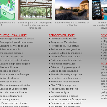
 pharmacie de
Sport en plein air : un projet de
caen une ville de patrimoine et
domotiq
 ?
limitation des nuisances
d'histoire
connectée, l
lumineuses
servic
ÉMATIQUES A LA UNE
SERVICES EN LIGNE
CON
»
Men
sychologie cognitive et sociale
Prévision Météo France
»
l'Eq
arapsychologie & paranormal
Programme TV television
»
Cont
exualité et Vie de couple
Horoscope du jour gratuit
»
Cont
ciences et savoirs
Petites annonces gratuites
»
Cont
»
Obte
nformatique pratique
Espace vidéos du magazine
»
Deve
es Actus du Web 2.0
Les dernières informations
»
Pigi
eux-vidéos, tests et actus
Galerie photos du magazine
ROL
ctualités high-tech et geek
Forum des internautes
voyag
ins et spiritueux
Créer un blog perso gratuit
massa
ecette de cuisine
Blog rédaction magazine
geoth
nvironnement et écologie
Plan de lEuroMag magazine
tablett
ardin et extérieur
Répertoire des thématiques
autom
quad s
ricolage et travaux
Newsletter hebdomadaire
abris 
éco aménagement intérieur
Flux RSS du magazine
statio
ctivités et Loisirs créatifs
Présentation des flux rss
chocol
eux de carte traditionnel
Services en ligne
ipad a
iphone
odes et tendances
Communiqués de presse
smart
arketing internet
Publier communiqués de presse
-Business actus et infos
Devenir redacteur journaliste
-Commerce actus et infos
Soumettre une publication