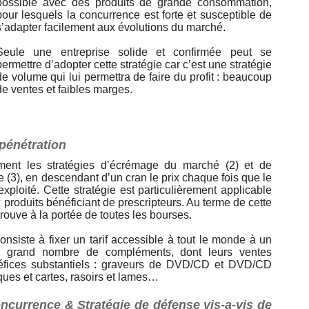
possible avec des produits de grande consommation,
pour lesquels la concurrence est forte et susceptible de
s’adapter facilement aux évolutions du marché.
Seule une entreprise solide et confirmée peut se
permettre d’adopter cette stratégie car c’est une stratégie
de volume qui lui permettra de faire du profit : beaucoup
de ventes et faibles marges.
pénétration
vement les stratégies d’écrémage du marché (2) et de
 (3), en descendant d’un cran le prix chaque fois que le
xploité. Cette stratégie est particulièrement applicable
 produits bénéficiant de prescripteurs. Au terme de cette
etrouve à la portée de toutes les bourses.
onsiste à fixer un tarif accessible à tout le monde à un
un grand nombre de compléments, dont leurs ventes
néfices substantiels : graveurs de DVD/CD et DVD/CD
ques et cartes, rasoirs et lames…
oncurrence & Stratégie de défense vis-a-vis de