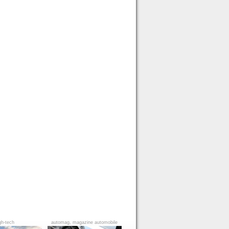
gh-tech
automag, magazine automobile