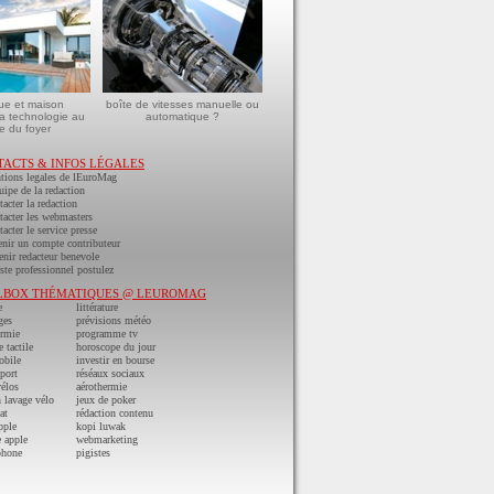
ue et maison
boîte de vitesses manuelle ou
a technologie au
automatique ?
e du foyer
TACTS & INFOS LÉGALES
tions legales de lEuroMag
uipe de la redaction
acter la redaction
acter les webmasters
acter le service presse
nir un compte contributeur
nir redacteur benevole
ste professionnel postulez
LBOX THÉMATIQUES @ LEUROMAG
e
littérature
ges
prévisions météo
ermie
programme tv
e tactile
horoscope du jour
obile
investir en bourse
port
réséaux sociaux
vélos
aérothermie
n lavage vélo
jeux de poker
at
rédaction contenu
pple
kopi luwak
 apple
webmarketing
phone
pigistes