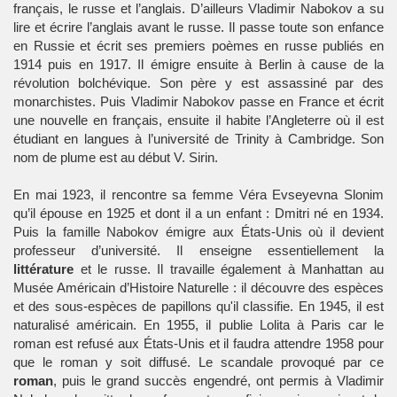
français
, le
russe
et l’
anglais
. D’ailleurs Vladimir Nabokov a su
lire et écrire l’anglais avant le russe. Il passe toute son enfance
en Russie et écrit ses premiers
poèmes
en russe publiés en
1914 puis en 1917. Il émigre ensuite à Berlin à cause de la
révolution bolchévique. Son père y est assassiné par des
monarchistes. Puis Vladimir Nabokov passe en France et écrit
une nouvelle en français, ensuite il habite l’Angleterre où il est
étudiant en langues à l’université de Trinity à Cambridge. Son
nom de plume est au début V. Sirin.
En mai 1923, il rencontre sa
femme
Véra Evseyevna Slonim
qu’il épouse en 1925 et dont il a un enfant : Dmitri né en 1934.
Puis la famille Nabokov émigre aux
États-Unis
où il devient
professeur d’université. Il enseigne essentiellement la
littérature
et le russe. Il travaille également à Manhattan au
Musée Américain d’Histoire Naturelle : il découvre des espèces
et des sous-espèces de papillons qu'il classifie. En 1945, il est
naturalisé américain. En 1955, il publie Lolita à Paris car le
roman est refusé aux États-Unis et il faudra attendre 1958 pour
que le roman y soit diffusé. Le scandale provoqué par ce
roman
, puis le grand succès engendré, ont permis à Vladimir