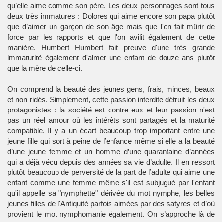
qu’elle aime comme son père. Les deux personnages sont tous
deux très immatures : Dolores qui aime encore son papa plutôt
que d’aimer un garçon de son âge mais que l'on fait mûrir de
force par les rapports et que l'on avilit également de cette
manière. Humbert Humbert fait preuve d'une très grande
immaturité également d'aimer une enfant de douze ans plutôt
que la mère de celle-ci.
On comprend la beauté des jeunes gens, frais, minces, beaux
et non ridés. Simplement, cette passion interdite détruit les deux
protagonistes : la société est contre eux et leur passion n'est
pas un réel amour où les intérêts sont partagés et la maturité
compatible. Il y a un écart beaucoup trop important entre une
jeune fille qui sort à peine de l’enfance même si elle a la beauté
d’une
jeune femme
et un
homme
d’une quarantaine d’années
qui a déjà vécu depuis des années sa vie d’adulte. Il en ressort
plutôt beaucoup de perversité de la part de l’adulte qui aime une
enfant
comme une femme même s'il est subjugué par l'enfant
qu'il appelle sa "nymphette" dérivée du mot nymphe, les belles
jeunes filles de l'Antiquité parfois aimées par des satyres et d’où
provient le mot nymphomanie également. On s’approche là de