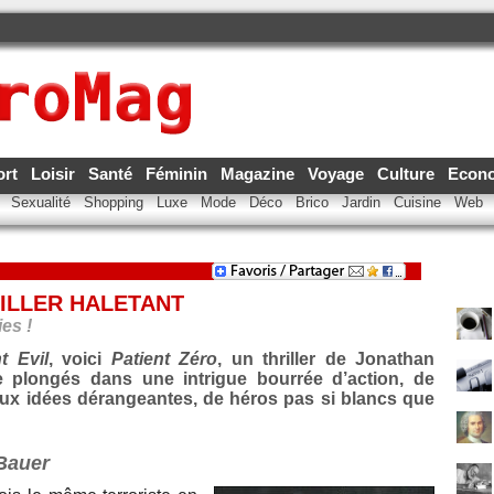
ort
Loisir
Santé
Féminin
Magazine
Voyage
Culture
Econ
e
Sexualité
Shopping
Luxe
Mode
Déco
Brico
Jardin
Cuisine
Web
RILLER HALETANT
es !
t Evil
, voici
Patient Zéro
, un thriller de Jonathan
e plongés dans une intrigue bourrée d’action, de
ux idées dérangeantes, de héros pas si blancs que
Bauer