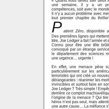
« Quand vous devez tuer deux fo
une semaine, il y a un pr
compétences, soit avec le monde
Il n’y a aucun problème avec me
tout premier chapitre du thrill
P
atient Zéro
, disponible 
Des premières lignes qui mettent
titre. Joe Ledger a fait l’armée et
Connu pour être une tête brûlé
convoqué par un étrange service 
le département des sciences mil
une urgence… urgente !
En effet, une menace pèse sur
particulièrement sur les améric
terroristes qui ont créé un nouv
dérangeantes : réanimer les mort
invincibles et surtout faire en s
Joe Ledger ? Très simple ! Empêc
derrière ce complot machiavéliq
l’origine de la menace ? Qui tir
héros n’est pas seul, mais attenti
une autre cause… La méfiance s