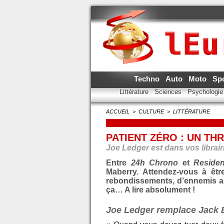
Techno
Auto
Moto
Sp
Littérature
Sciences
Psychologi
ACCUEIL
>
CULTURE
>
LITTÉRATURE
PATIENT ZÉRO : UN TH
Joe Ledger est dans vos librairi
Entre
24h Chrono
et
Residen
Maberry. Attendez-vous à êtr
rebondissements, d’ennemis a
ça… A lire absolument !
Joe Ledger remplace Jack 