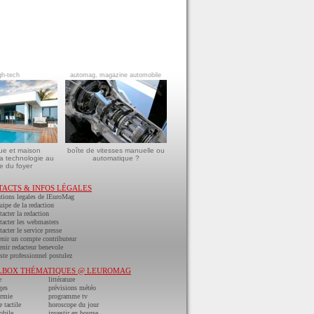
gh-tech
automag, magazine automobile
ue et maison
boîte de vitesses manuelle ou
a technologie au
automatique ?
e du foyer
TACTS & INFOS LÉGALES
tions legales de lEuroMag
uipe de la redaction
acter la redaction
acter les webmasters
acter le service presse
nir un compte contributeur
nir redacteur benevole
ste professionnel postulez
LBOX THÉMATIQUES @ LEUROMAG
e
littérature
ges
prévisions météo
ermie
programme tv
e tactile
horoscope du jour
obile
investir en bourse