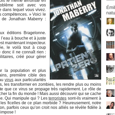
is le même terroriste en
oblème soit avec vos
Émil
 dans lequel vous vivez.
natu
s compétences. » Voici le
er de Jonathan Maberry :
aux éditions Bragelonne.
 l’eau à bouche et à juste
 est maintenant inspecteur.
e, le voilà tout à coup
donc il ne connaît rien :
itaires, créé pour gérer
 la population et plus
ains, première cible des
eau
virus
aux particularités
s, les transformer en zombies, les rendre plus ou moins
orte que ce virus se propage très rapidement. Le rôle de
her la fin du monde ! Mais aussi découvrir qui se cache
ue. Qui manipule qui ? Les
terroristes
sont-ils vraiment à
e les ficelles de ce plan morbide ? Heureusement, notre
on, parfois ceux qu’on croit nos alliés se révèle fidèle à
’impose !