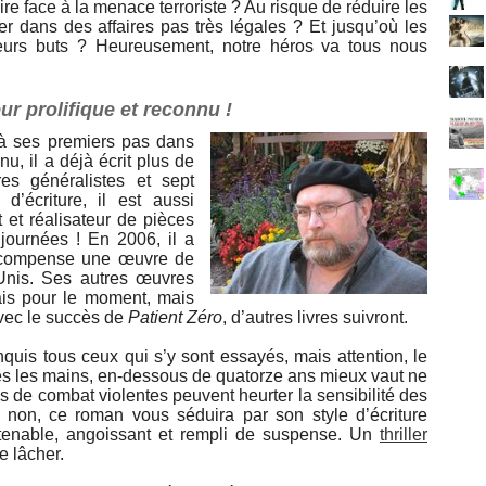
aire face à la menace terroriste ? Au risque de réduire les
r dans des affaires pas très légales ? Et jusqu’où les
leurs buts ? Heureusement, notre héros va tous nous
r prolifique et reconnu !
à ses premiers pas dans
u, il a déjà écrit plus de
vres généralistes et sept
 d’écriture, il est aussi
pt et réalisateur de pièces
 journées ! En 2006, il a
compense une œuvre de
-Unis. Ses autres œuvres
çais pour le moment, mais
vec le succès de
Patient Zéro
, d’autres livres suivront.
quis tous ceux qui s’y sont essayés, mais attention, le
utes les mains, en-dessous de quatorze ans mieux vaut ne
nes de combat violentes peuvent heurter la sensibilité des
u non, ce roman vous séduira par son style d’écriture
tenable, angoissant et rempli de suspense. Un
thriller
e lâcher.