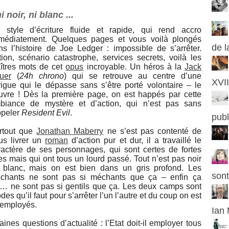
 noir, ni blanc ...
 style d’écriture fluide et rapide, qui rend accro
médiatement. Quelques pages et vous voilà plongés
de l
ns l’histoire de Joe Ledger : impossible de s’arrêter.
tion, scénario catastrophe, services secrets, voilà les
îtres mots de cet
opus
incroyable. Un héros à la
Jack
uer
(
24h chrono
) qui se retrouve au centre d’une
XVII
trigue qui le dépasse sans s’être porté volontaire – le
uvre ! Dès la première page, on est happés par cette
biance de mystère et d’action, qui n’est pas sans
ppeler
Resident Evil
.
publ
rtout que
Jonathan Maberry
ne s’est pas contenté de
us livrer un
roman
d’action pur et dur, il a travaillé le
ractère de ses personnages, qui sont certes de fortes
tes mais qui ont tous un lourd passé. Tout n’est pas noir
 blanc, mais on est bien dans un gris profond. Les
sont
chants ne sont pas si méchants que ça – enfin ça
ls… ne sont pas si gentils que ça. Les deux camps sont
es qu’il faut pour s’arrêter l’un l’autre et du coup on est
 employés.
Ian
ines questions d’actualité : l’Etat doit-il employer tous