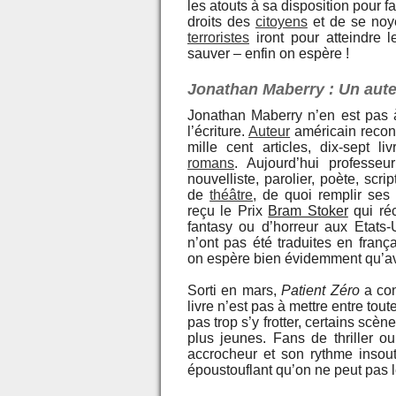
les atouts à sa disposition pour f
droits des
citoyens
et de se noye
terroristes
iront pour atteindre 
sauver – enfin on espère !
Jonathan Maberry : Un auteu
Jonathan Maberry n’en est pas 
l’écriture.
Auteur
américain reconn
mille cent articles, dix-sept li
romans
. Aujourd’hui professeur
nouvelliste, parolier, poète, scri
de
théâtre
, de quoi remplir ses
reçu le Prix
Bram Stoker
qui ré
fantasy ou d’horreur aux Etats
n’ont pas été traduites en fran
on espère bien évidemment qu’a
Sorti en mars,
Patient Zéro
a con
livre n’est pas à mettre entre to
pas trop s’y frotter, certains scè
plus jeunes. Fans de thriller o
accrocheur et son rythme insou
époustouflant qu’on ne peut pas l