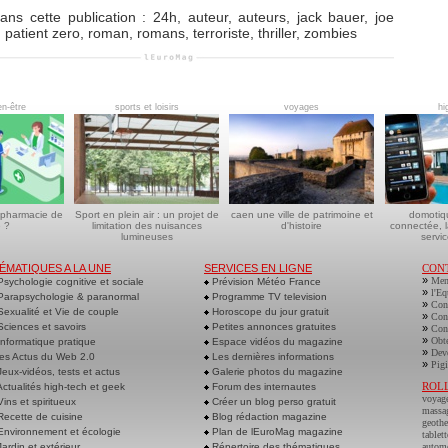
ans cette publication
:
24h
,
auteur
,
auteurs
,
jack bauer
,
joe
,
patient zero
,
roman
,
romans
,
terroriste
,
thriller
,
zombies
en-être
sports et loisirs
voyages
hi
 pharmacie de
Sport en plein air : un projet de
caen une ville de patrimoine et
domotiq
 ?
limitation des nuisances
d'histoire
connectée, l
lumineuses
servic
ÉMATIQUES A LA UNE
SERVICES EN LIGNE
CON
»
Men
sychologie cognitive et sociale
Prévision Météo France
»
l'Eq
arapsychologie & paranormal
Programme TV television
»
Cont
exualité et Vie de couple
Horoscope du jour gratuit
»
Cont
ciences et savoirs
Petites annonces gratuites
»
Cont
»
Obte
nformatique pratique
Espace vidéos du magazine
»
Deve
es Actus du Web 2.0
Les dernières informations
»
Pigi
eux-vidéos, tests et actus
Galerie photos du magazine
ROL
ctualités high-tech et geek
Forum des internautes
voyag
ins et spiritueux
Créer un blog perso gratuit
massa
ecette de cuisine
Blog rédaction magazine
geoth
nvironnement et écologie
Plan de lEuroMag magazine
tablett
ardin et extérieur
Répertoire des thématiques
autom