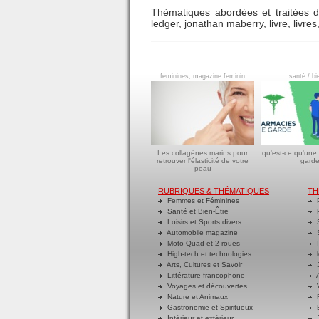
Thèmatiques abordées et traitées d
ledger
,
jonathan maberry
,
livre
,
livres
féminines, magazine feminin
santé / bi
Les collagènes marins pour
qu'est-ce qu'une
retrouver l'élasticité de votre
garde
peau
RUBRIQUES & THÉMATIQUES
TH
Femmes et Féminines
P
Santé et Bien-Être
P
Loisirs et Sports divers
S
Automobile magazine
S
Moto Quad et 2 roues
I
High-tech et technologies
l
Arts, Cultures et Savoir
J
Littérature francophone
A
Voyages et découvertes
V
Nature et Animaux
R
Gastronomie et Spiritueux
E
Intérieur et extérieur
J