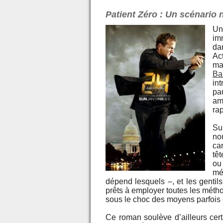
Patient Zéro : Un scénario ni
Un
im
da
Ac
ma
Ba
in
pa
am
ra
Su
no
ca
tê
ou
mé
dépend lesquels –, et les genti
prêts à employer toutes les méthod
sous le choc des moyens parfois
Ce roman soulève d’ailleurs certa