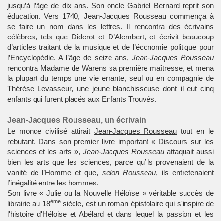
jusqu’à l’âge de dix ans. Son oncle Gabriel Bernard reprit son
éducation. Vers 1740, Jean-Jacques Rousseau commença à
se faire un nom dans les lettres. Il rencontra des écrivains
célèbres, tels que Diderot et D’Alembert, et écrivit beaucoup
d’articles traitant de la musique et de l’économie politique pour
l’Encyclopédie. A l’âge de seize ans,
Jean-Jacques Rousseau
rencontra Madame de Warens sa première maîtresse, et mena
la plupart du temps une vie errante, seul ou en compagnie de
Thérèse Levasseur, une jeune blanchisseuse dont il eut cinq
enfants qui furent placés aux Enfants Trouvés.
Jean-Jacques Rousseau, un écrivain
Le monde civilisé attirait
Jean-Jacques Rousseau
tout en le
rebutant. Dans son premier livre important « Discours sur les
sciences et les arts »,
Jean-Jacques Rousseau
attaquait aussi
bien les arts que les sciences, parce qu’ils provenaient de la
vanité de l’Homme et que,
selon Rousseau
, ils entretenaient
l’inégalité entre les hommes.
Son livre « Julie ou la Nouvelle Héloïse » véritable succès de
ème
librairie au 18
siècle, est un roman épistolaire qui s'inspire de
l'histoire d'Héloise et Abélard et dans lequel la passion et les