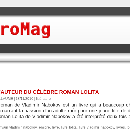
L'AUTEUR DU CÉLÈBRE ROMAN LOLITA
LLAUME | 18/11/2010
|
littérature
e roman de Vladimir Nabokov est un livre qui a beaucoup 
 narrant la passion d'un adulte mûr pour une jeune fille de
roman Lolita de Vladimir Nabokov a été interprété deux foi
rivain vladimir nabokov
,
emigre
,
livre
,
livre lolita
,
livre vladimir nabokov
,
livres
,
lo