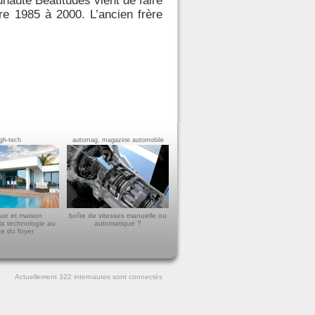
nauté Béatitudes vient de faire
re 1985 à 2000. L’ancien frère
igh-tech
automag, magazine automobile
ue et maison
boîte de vitesses manuelle ou
la technologie au
automatique ?
ce du foyer
Actuellement 322
internautes sont connectés