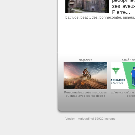
pédophile,
ses aveux
Pierre...
batitude
,
beatitudes
,
bonnecombe
,
mineur
magazines
santé / bi
Personnalisez votre motocross
qu'est-ce qu'une
ou quad avec les kits déco !
garde
Version
- Aujourd'hui 15922
lecteurs