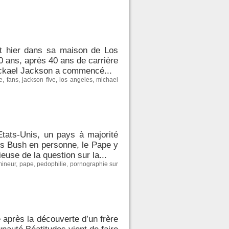
rt hier dans sa maison de Los
0 ans, après 40 ans de carrière
Mickael Jackson a commencé...
e
,
fans
,
jackson five
,
los angeles
,
michael
Etats-Unis, un pays à majorité
rges Bush en personne, le Pape y
use de la question sur la...
mineur
,
pape
,
pedophilie
,
pornographie sur
près la découverte d’un frère