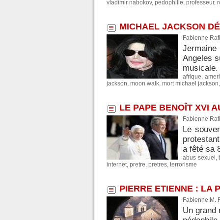
vladimir nabokov
,
pedophilie
,
professeur
,
MICHAEL JACKSON DÉ
Fabienne Rafi
Jermaine 
Angeles su
musicale. 
afrique
,
ameri
jackson
,
moon walk
,
mort michael jackson
LE PAPE BENOÎT XVI A
Fabienne Rafi
Le souver
protestant
a fêté sa 
abus sexuel
,
internet
,
pretre
,
pretres
,
terrorisme
PIERRE ETIENNE : LA
Fabienne M. 
Un grand 