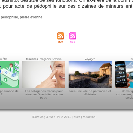
 aussitôt destitué de ses fonctions. Un ex-frère de la commu
 pour acte de pédophilie sur des dizaines de mineurs ent
,
pedophilie
,
pierre etienne
en-être
féminines, magazine feminin
voyages
h
 pharmacie de
Les collagènes marins pour
caen une ville de patrimoine et
domotiq
 ?
retrouver l'élasticité de votre
d'histoire
connectée, 
peau
servi
lEuroMag
&
Web TV
© 2011 |
buzz
|
redaction