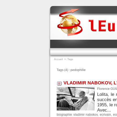
Accueil
>
Tags
Tags (4) : pedophilie
VLADIMIR NABOKOV, 
Florence GUI
Lolita, l
succès en
1955, le 
Avec...
biographie vladimir nabokov
,
ecrivain
,
ec