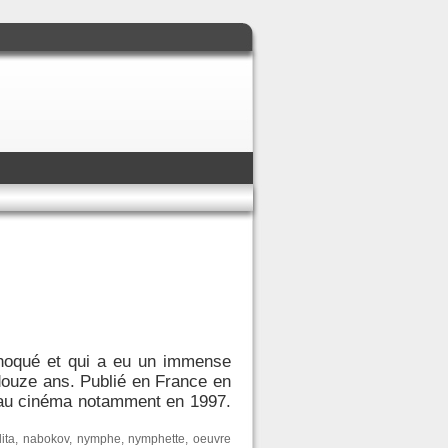
choqué et qui a eu un immense
 douze ans. Publié en France en
s au cinéma notamment en 1997.
lita
,
nabokov
,
nymphe
,
nymphette
,
oeuvre