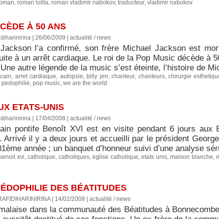
roman
,
roman lolita
,
roman vladimir nabokov
,
traducteur
,
vladimir nabokov
CÈDE À 50 ANS
diharinirina | 26/06/2009
|
actualité / news
Jackson l’a confirmé, son frère Michael Jackson est mo
ite à un arrêt cardiaque. Le roi de la Pop Music décède à 5
Une autre légende de la music s’est éteinte, l’histoire de 
cain
,
arret cardiaque
,
autopsie
,
billy jen
,
chanteur
,
chanteurs
,
chirurgie esthetiqu
,
pedophilie
,
pop music
,
we are the world
UX ETATS-UNIS
diharinirina | 17/04/2008
|
actualité / news
ain pontife Benoît XVI est en visite pendant 6 jours aux 
. Arrivé il y a deux jours et accueilli par le président Geo
81ème année ; un banquet d’honneur suivi d’une analyse série
benoit xvi
,
catholique
,
catholiques
,
eglise catholique
,
etats unis
,
maison blanche
,
 PÉDOPHILIE DES BÉATITUDES
RAFIDIHARINIRINA | 14/02/2008
|
actualité / news
malaise dans la communauté des Béatitudes à Bonnecombe a