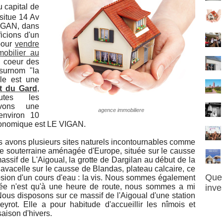
u capital de
 situe 14 Av
IGAN, dans
icions d'un
pour
vendre
mobilier au
u coeur des
surnom "la
lle est une
t du Gard
,
utes les
avons une
agence immobiliere
nviron 10
conomique est LE VIGAN.
us avons plusieurs sites naturels incontournables comme
re souterraine aménagée d'Europe, située sur le causse
ssif de L'Aigoual, la grotte de Dargilan au début de la
Navacelle sur le causse de Blandas, plateau calcaire, ce
Quel
érosion d'un cours d'eau : la vis. Nous sommes également
née n'est qu'à une heure de route, nous sommes a mi
inve
ous disposons sur ce massif de l'Aigoual d'une station
eyrot. Elle a pour habitude d'accueillir les nîmois et
saison d'hivers.