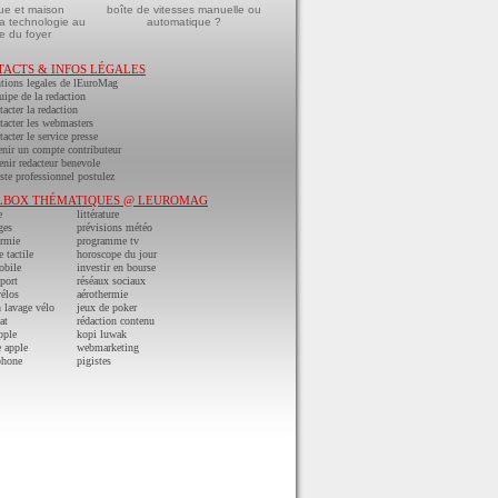
ue et maison
boîte de vitesses manuelle ou
a technologie au
automatique ?
e du foyer
TACTS & INFOS LÉGALES
tions legales de lEuroMag
uipe de la redaction
acter la redaction
acter les webmasters
acter le service presse
nir un compte contributeur
nir redacteur benevole
ste professionnel postulez
LBOX THÉMATIQUES @ LEUROMAG
e
littérature
ges
prévisions météo
ermie
programme tv
e tactile
horoscope du jour
obile
investir en bourse
port
réséaux sociaux
vélos
aérothermie
n lavage vélo
jeux de poker
at
rédaction contenu
pple
kopi luwak
 apple
webmarketing
phone
pigistes