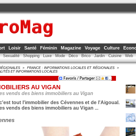
ort
Loisir
Santé
Féminin
Magazine
Voyage
Culture
Econ
e
Sexualité
Shopping
Luxe
Mode
Déco
Brico
Jardin
Cuisine
Web
RÉGIONALES
>
FRANCE : INFORMATIONS LOCALES ET RÉGIONALES
>
LITÉS ET INFORMATIONS LOCALES
OBILIERS AU VIGAN
es vends des biens immobiliers au Vigan
'est tout l'immobilier des Cévennes et de l'Aigoual.
s vends des biens immobiliers au Vigan ...
vennes