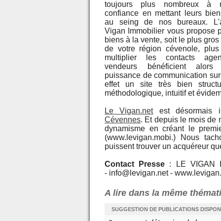
toujours plus nombreux à n
confiance en mettant leurs bie
au seing de nos bureaux. L
Vigan Immobilier vous propose 
biens à la vente, soit le plus gros
de votre région cévenole, plu
multiplier les contacts ag
vendeurs bénéficient alors
puissance de communication sur
effet un site très bien structu
méthodologique, intuitif et évidem
Le Vigan.net
est désormais in
Cévennes
. Et depuis le mois de
dynamisme en créant le premie
(www.levigan.mobi.) Nous tach
puissent trouver un acquéreur q
Contact Presse
: LE VIGAN I
- info@levigan.net - www.levigan
A lire dans la même thémat
SUGGESTION DE PUBLICATIONS DISPON