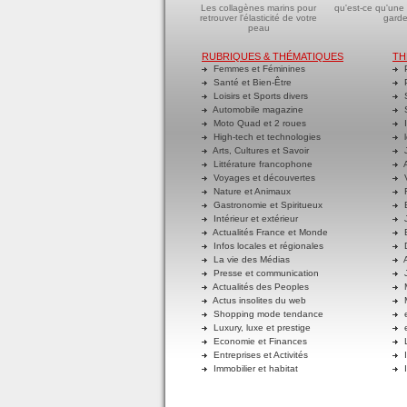
Les collagènes marins pour
qu'est-ce qu'une
retrouver l'élasticité de votre
garde
peau
RUBRIQUES & THÉMATIQUES
TH
Femmes et Féminines
P
Santé et Bien-Être
P
Loisirs et Sports divers
S
Automobile magazine
S
Moto Quad et 2 roues
I
High-tech et technologies
l
Arts, Cultures et Savoir
J
Littérature francophone
A
Voyages et découvertes
V
Nature et Animaux
R
Gastronomie et Spiritueux
E
Intérieur et extérieur
J
Actualités France et Monde
B
Infos locales et régionales
D
La vie des Médias
A
Presse et communication
J
Actualités des Peoples
M
Actus insolites du web
M
Shopping mode tendance
e
Luxury, luxe et prestige
e
Economie et Finances
L
Entreprises et Activités
I
Immobilier et habitat
I