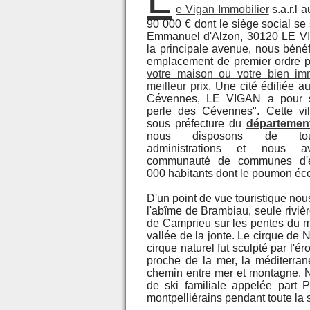
e Vigan Immobilier
s.a.r.l a
90 000 € dont le siège social se
Emmanuel d'Alzon, 30120 LE V
la principale avenue, nous bénéf
emplacement de premier ordre 
votre maison ou votre bien im
meilleur prix
. Une cité édifiée a
Cévennes, LE VIGAN a pour 
perle des Cévennes". Cette vi
sous préfecture du
départemen
nous disposons de to
administrations et nous 
communauté de communes d'e
000 habitants dont le poumon é
D'un point de vue touristique no
l'abîme de Brambiau, seule riviè
de Camprieu sur les pentes du ma
vallée de la jonte. Le cirque de 
cirque naturel fut sculpté par l'
proche de la mer, la méditerra
chemin entre mer et montagne. N
de ski familiale appelée part P
montpelliérains pendant toute la 