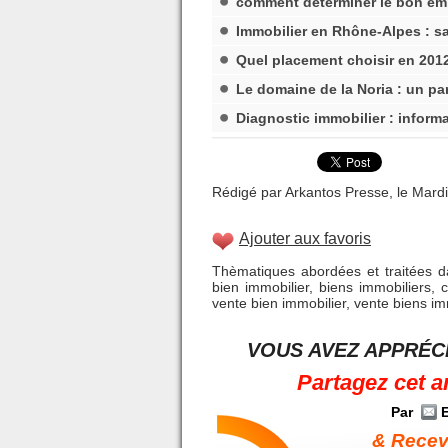
comment déterminer le bon em
Immobilier en Rhône-Alpes : sav
Quel placement choisir en 201
Le domaine de la Noria : un par
Diagnostic immobilier : inform
Rédigé par Arkantos Presse, le Mard
Ajouter aux favoris
Thèmatiques abordées et traitées da
bien immobilier
,
biens immobiliers
,
vente bien immobilier
,
vente biens im
VOUS AVEZ APPRÉCI
Partagez cet a
Par
E
& Receve