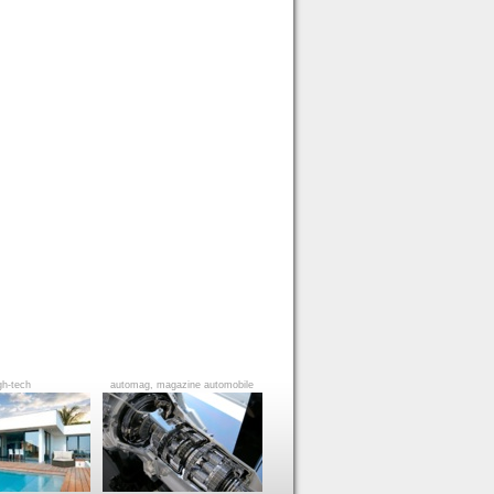
gh-tech
automag, magazine automobile