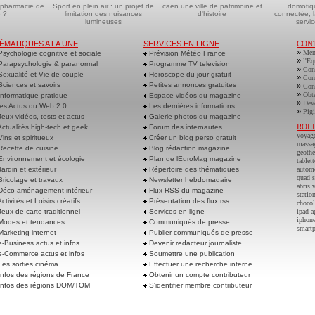
 pharmacie de
Sport en plein air : un projet de
caen une ville de patrimoine et
domotiq
 ?
limitation des nuisances
d'histoire
connectée, l
lumineuses
servic
ÉMATIQUES A LA UNE
SERVICES EN LIGNE
CON
»
Men
sychologie cognitive et sociale
Prévision Météo France
»
l'Eq
arapsychologie & paranormal
Programme TV television
»
Cont
exualité et Vie de couple
Horoscope du jour gratuit
»
Cont
ciences et savoirs
Petites annonces gratuites
»
Cont
»
Obte
nformatique pratique
Espace vidéos du magazine
»
Deve
es Actus du Web 2.0
Les dernières informations
»
Pigi
eux-vidéos, tests et actus
Galerie photos du magazine
ROL
ctualités high-tech et geek
Forum des internautes
voyag
ins et spiritueux
Créer un blog perso gratuit
massa
ecette de cuisine
Blog rédaction magazine
geoth
nvironnement et écologie
Plan de lEuroMag magazine
tablett
ardin et extérieur
Répertoire des thématiques
autom
quad s
ricolage et travaux
Newsletter hebdomadaire
abris 
éco aménagement intérieur
Flux RSS du magazine
statio
ctivités et Loisirs créatifs
Présentation des flux rss
chocol
eux de carte traditionnel
Services en ligne
ipad a
iphone
odes et tendances
Communiqués de presse
smart
arketing internet
Publier communiqués de presse
-Business actus et infos
Devenir redacteur journaliste
-Commerce actus et infos
Soumettre une publication
es sorties cinéma
Effectuer une recherche interne
nfos des régions de France
Obtenir un compte contributeur
nfos des régions DOM/TOM
S'identifier membre contributeur