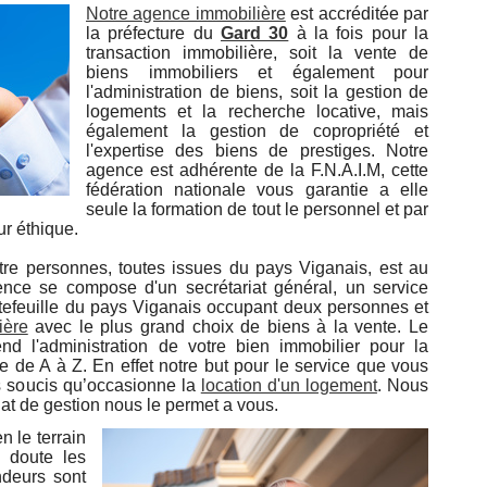
Notre agence immobilière
est accréditée par
la préfecture du
Gard 30
à la fois pour la
transaction immobilière, soit la vente de
biens immobiliers et également pour
l'administration de biens, soit la gestion de
logements et la recherche locative, mais
également la gestion de copropriété et
l'expertise des biens de prestiges. Notre
agence est adhérente de la F.N.A.I.M, cette
fédération nationale vous garantie a elle
seule la formation de tout le personnel et par
r éthique.
re personnes, toutes issues du pays Viganais, est au
nce se compose d'un secrétariat général, un service
ortefeuille du pays Viganais occupant deux personnes et
ière
avec le plus grand choix de biens à la vente. Le
nd l'administration de votre bien immobilier pour la
le de A à Z. En effet notre but pour le service que vous
s soucis qu’occasionne la
location d'un logement
. Nous
t de gestion nous le permet a vous.
n le terrain
 doute les
ndeurs sont