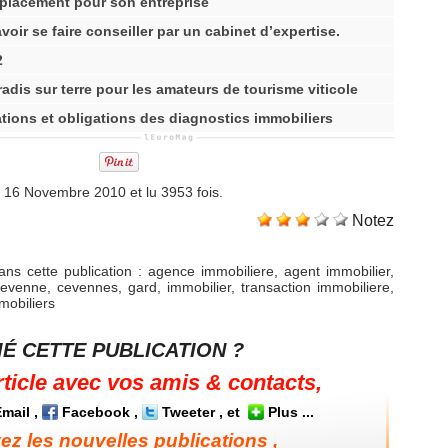
placement pour son entreprise
oir se faire conseiller par un cabinet d’expertise.
2
adis sur terre pour les amateurs de tourisme viticole
ations et obligations des diagnostics immobiliers
i 16 Novembre 2010 et lu 3953 fois.
Notez
ns cette publication
:
agence immobiliere
,
agent immobilier
,
cevenne
,
cevennes
,
gard
,
immobilier
,
transaction immobiliere
,
mobiliers
É CETTE PUBLICATION ?
rticle avec vos amis & contacts,
mail
,
Facebook
,
Tweeter
, et
Plus
...
z les nouvelles publications ,