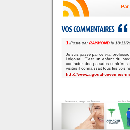
Par 
1.
Posté par
RAYMOND
le 18/11/
Je suis passé par ce vrai professio
l'Aigoual. C'est un enfant du pays
contacter des pseudos confrères 
visites il connaissait tous les voi
http://www.aigoual-cevennes-i
féminines, magazine feminin
santé / bi