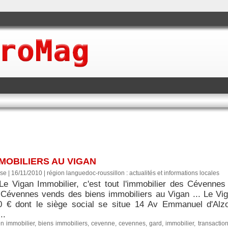
MOBILIERS AU VIGAN
se | 16/11/2010
|
région languedoc-roussillon : actualités et informations locales
Le Vigan Immobilier, c'est tout l'immobilier des Cévennes
 Cévennes vends des biens immobiliers au Vigan ... Le Vigan
0 € dont le siège social se situe 14 Av Emmanuel d'Al
..
en immobilier
,
biens immobiliers
,
cevenne
,
cevennes
,
gard
,
immobilier
,
transactio