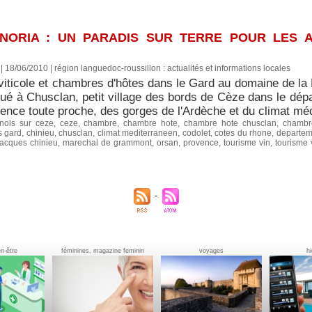
NORIA : UN PARADIS SUR TERRE POUR LES 
| 18/06/2010
|
région languedoc-roussillon : actualités et informations locales
viticole et chambres d'hôtes dans le Gard au domaine de la 
itué à Chusclan, petit village des bords de Cèze dans le dép
ence toute proche, des gorges de l'Ardèche et du climat médi
nols sur ceze
,
ceze
,
chambre
,
chambre hote
,
chambre hote chusclan
,
chambr
s gard
,
chinieu
,
chusclan
,
climat mediterraneen
,
codolet
,
cotes du rhone
,
departem
jacques chinieu
,
marechal de grammont
,
orsan
,
provence
,
tourisme vin
,
tourisme v
en-être
féminines, magazine feminin
voyages
h