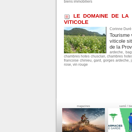
biens immobiliers
LE DOMAINE DE LA 
VITICOLE
Corinne Duré 
Tourisme 
viticole s
de la Prov
ardeche
,
bag
chambres hotes chusclan
,
chambres hote
francoise chinieu
,
gard
,
gorges ardeche
,
rose
,
vin rouge
magazines
santé / bi