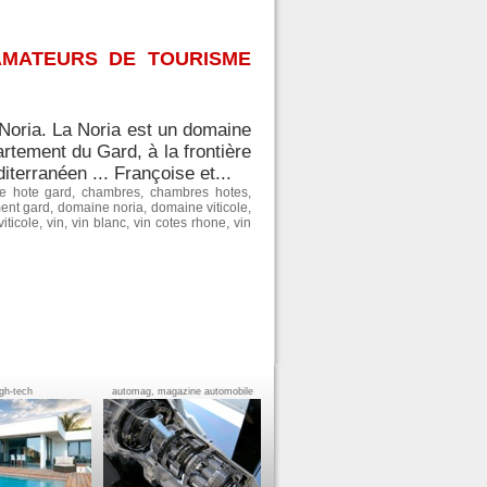
AMATEURS DE TOURISME
Noria. La Noria est un domaine
artement du Gard, à la frontière
terranéen ... Françoise et...
e hote gard
,
chambres
,
chambres hotes
,
ent gard
,
domaine noria
,
domaine viticole
,
iticole
,
vin
,
vin blanc
,
vin cotes rhone
,
vin
igh-tech
automag, magazine automobile