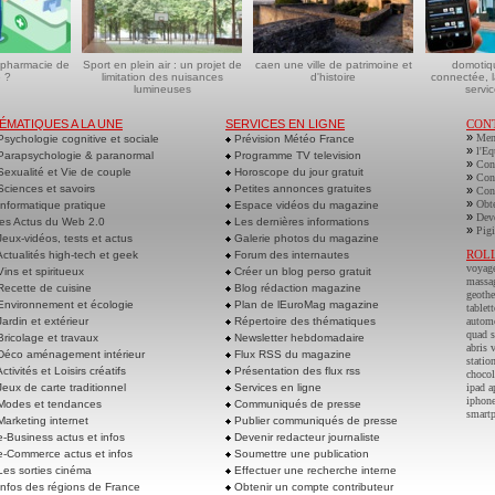
 pharmacie de
Sport en plein air : un projet de
caen une ville de patrimoine et
domotiq
 ?
limitation des nuisances
d'histoire
connectée, l
lumineuses
servic
ÉMATIQUES A LA UNE
SERVICES EN LIGNE
CON
»
Men
sychologie cognitive et sociale
Prévision Météo France
»
l'Eq
arapsychologie & paranormal
Programme TV television
»
Cont
exualité et Vie de couple
Horoscope du jour gratuit
»
Cont
ciences et savoirs
Petites annonces gratuites
»
Cont
»
Obte
nformatique pratique
Espace vidéos du magazine
»
Deve
es Actus du Web 2.0
Les dernières informations
»
Pigi
eux-vidéos, tests et actus
Galerie photos du magazine
ROL
ctualités high-tech et geek
Forum des internautes
voyag
ins et spiritueux
Créer un blog perso gratuit
massa
ecette de cuisine
Blog rédaction magazine
geoth
nvironnement et écologie
Plan de lEuroMag magazine
tablett
ardin et extérieur
Répertoire des thématiques
autom
quad s
ricolage et travaux
Newsletter hebdomadaire
abris 
éco aménagement intérieur
Flux RSS du magazine
statio
ctivités et Loisirs créatifs
Présentation des flux rss
chocol
eux de carte traditionnel
Services en ligne
ipad a
iphone
odes et tendances
Communiqués de presse
smart
arketing internet
Publier communiqués de presse
-Business actus et infos
Devenir redacteur journaliste
-Commerce actus et infos
Soumettre une publication
es sorties cinéma
Effectuer une recherche interne
nfos des régions de France
Obtenir un compte contributeur