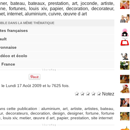
ner, bateau, bateaux, prestation, art, joconde, artiste,
ne, fortunes, louis xiv, papier, decoration, decorateur,
net, internet, aluminium, cuivre, œuvre d art
IBLE DANS LA MÊME THÉMATIQUE
tes françaises
ault
lyonnaise
 déco et écolo
n France
 le Lundi 17 Août 2009 et lu 7625 fois.
Notez
ns cette publication
:
aluminium
,
art
,
artiste
,
artistes
,
bateau
,
ur
,
decorateurs
,
decoration
,
design
,
designer
,
fortune
,
fortune
e
,
louis xiv
,
metier
,
œuvre d art
,
papier
,
prestation
,
site internet