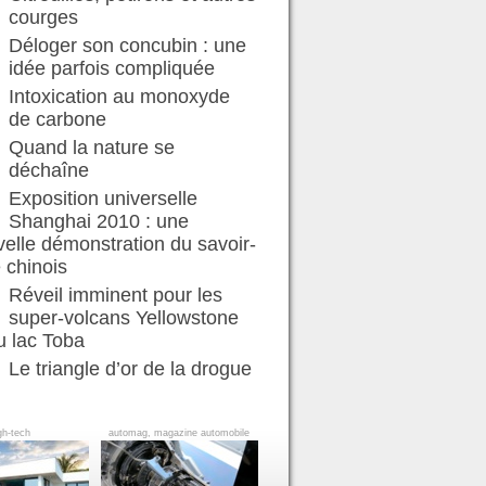
courges
Déloger son concubin : une
idée parfois compliquée
Intoxication au monoxyde
de carbone
Quand la nature se
déchaîne
Exposition universelle
Shanghai 2010 : une
elle démonstration du savoir-
e chinois
Réveil imminent pour les
super-volcans Yellowstone
u lac Toba
Le triangle d’or de la drogue
gh-tech
automag, magazine automobile