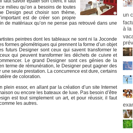
 faut savoir épater son client. Il faut
 ce milieu qu’on a besoins de toutes
ue Design peut choisir son thème,
un 
’important est de créer son propre
fact
in de matériaux qu’on ne pense pas retrouvé dans une
à la
vaca
 artistes peintres dont les tableaux ne sont ni la Joconde
prév
 des formes géométriques qui prennent la forme d’un objet
 les futurs Designer sont ceux qui savent transformer le
 ceux qui peuvent transformer les déchets de cuivre et
commencer. Le grand Designer sont ces génies de la
t en terme de rémunération, le Designer peut gagner des
r une seule prestation. La concurrence est dure, certains
tière de coloration.
plein essor, en allant par la création d’un site Internet
maison ou encore les bateaux de luxe. Pas besoin d’être
sign est tout simplement un art, et pour réussir, il faut
comme les autres.
exa