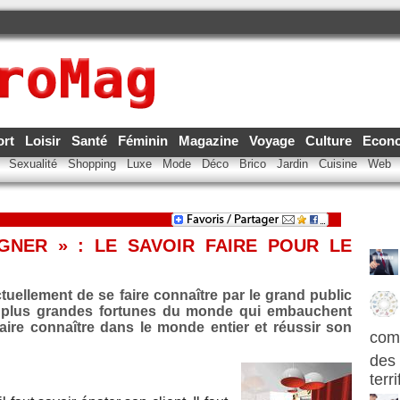
ort
Loisir
Santé
Féminin
Magazine
Voyage
Culture
Econ
e
Sexualité
Shopping
Luxe
Mode
Déco
Brico
Jardin
Cuisine
Web
GNER » : LE SAVOIR FAIRE POUR LE
tuellement de se faire connaître par le grand public
s plus grandes fortunes du monde qui embauchent
e faire connaître dans le monde entier et réussir son
com
des 
terr