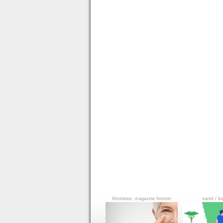
féminines, magazine feminin
santé / bi