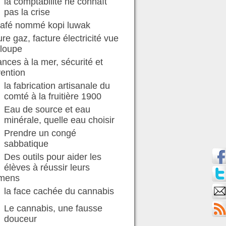
la comptabilité ne connaît
pas la crise
café nommé kopi luwak
ure gaz, facture électricité vue
 loupe
nces à la mer, sécurité et
ention
la fabrication artisanale du
comté à la fruitière 1900
Eau de source et eau
minérale, quelle eau choisir
Prendre un congé
sabbatique
Des outils pour aider les
élèves à réussir leurs
mens
la face cachée du cannabis
Le cannabis, une fausse
douceur