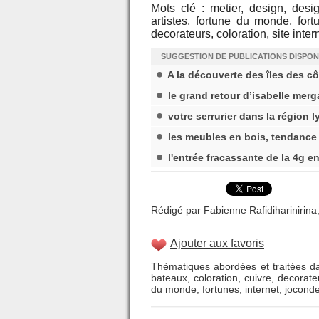
Mots clé : metier, design, desig
artistes, fortune du monde, fortu
decorateurs, coloration, site inter
SUGGESTION DE PUBLICATIONS DISPON
A la découverte des îles des cô
le grand retour d’isabelle merg
votre serrurier dans la région 
les meubles en bois, tendance
l'entrée fracassante de la 4g e
Rédigé par Fabienne Rafidiharinirina,
Ajouter aux favoris
Thèmatiques abordées et traitées da
bateaux
,
coloration
,
cuivre
,
decorate
du monde
,
fortunes
,
internet
,
jocond