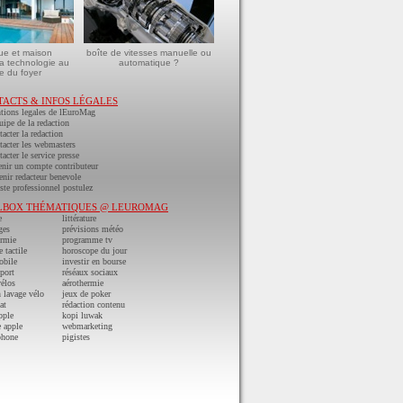
ue et maison
boîte de vitesses manuelle ou
a technologie au
automatique ?
e du foyer
TACTS & INFOS LÉGALES
tions legales de lEuroMag
uipe de la redaction
acter la redaction
acter les webmasters
acter le service presse
nir un compte contributeur
nir redacteur benevole
ste professionnel postulez
LBOX THÉMATIQUES @ LEUROMAG
e
littérature
ges
prévisions météo
ermie
programme tv
e tactile
horoscope du jour
obile
investir en bourse
port
réséaux sociaux
vélos
aérothermie
n lavage vélo
jeux de poker
at
rédaction contenu
pple
kopi luwak
 apple
webmarketing
phone
pigistes