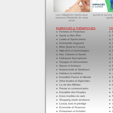
Les collagènes marins pour
qu'est-ce qu'une
retrouver l'élasticité de votre
garde
peau
RUBRIQUES & THÉMATIQUES
TH
Femmes et Féminines
P
Santé et Bien-Être
P
Loisirs et Sports divers
S
Automobile magazine
S
Moto Quad et 2 roues
I
High-tech et technologies
l
Arts, Cultures et Savoir
J
Littérature francophone
A
Voyages et découvertes
V
Nature et Animaux
R
Gastronomie et Spiritueux
E
Intérieur et extérieur
J
Actualités France et Monde
B
Infos locales et régionales
D
La vie des Médias
A
Presse et communication
J
Actualités des Peoples
M
Actus insolites du web
M
Shopping mode tendance
e
Luxury, luxe et prestige
e
Economie et Finances
L
Entreprises et Activités
I