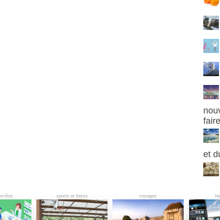
nouv
fair
et d
en-être
sports et loisirs
voyages
hi