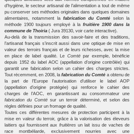
d’hygiène, le secteur artisanal de l’alimentation a tout de même
pu conserver ses méthodes originales dans quelques domaines
alimentaires, notamment la
fabrication du Comté
selon la
méthode 1900 toujours employé à la
fruitière 1900 dans la
commune de Thoiria
(
Jura 39130, voir carte interactive
).
Au-delà de la transmission des savoir-faire et des traditions,
l’artisanat français s’inscrit aussi dans une optique de mise en
valeur des terroirs français et de leurs richesses, avec la mise
en place de label qualité. Le
Comté
par exemple, bénéficie
depuis 1952 du label AOC (appellation d’origine contrôlée) qui
garantit une fabrication selon un cahier des charges strictes.
Tout récemment, en 2008, la
fabrication du Comté
a obtenu de
la part de l’Europe l’autorisation d’utiliser le label AOP
(appellation d’origine protégée) qui renforce le cahier des
charges de l’AOC, en garantissant au consommateur une
fabrication du Comté
sur un terroir déterminé, et selon des
règles définies pour un fromage de qualité.
Toutes ces différentes mesures de protection participent à la
mise en valeur du terroir, grâce à la valorisation des éleveurs
laitiers qui fournissent aux
fruitières
un lait issu de vaches de
race montbéliarde, exclusivement nourries avec une