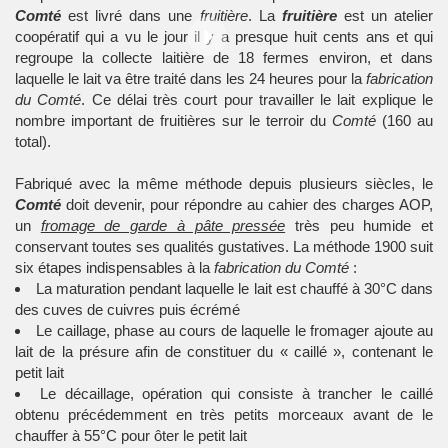
Comté
est livré dans une
fruitière
. La
fruitière
est un atelier
coopératif qui a vu le jour il y a presque huit cents ans et qui
regroupe la collecte laitière de 18 fermes environ, et dans
laquelle le lait va être traité dans les 24 heures pour la
fabrication
du Comté
. Ce délai très court pour travailler le lait explique le
nombre important de fruitières sur le terroir du
Comté
(160 au
total).
Fabriqué avec la même méthode depuis plusieurs siècles, le
Comté
doit devenir, pour répondre au cahier des charges AOP,
un
fromage de garde à pâte pressée
très peu humide et
conservant toutes ses qualités gustatives. La méthode 1900 suit
six étapes indispensables à la
fabrication du Comté
:
La maturation pendant laquelle le lait est chauffé à 30°C dans
des cuves de cuivres puis écrémé
Le caillage, phase au cours de laquelle le fromager ajoute au
lait de la présure afin de constituer du « caillé », contenant le
petit lait
Le décaillage, opération qui consiste à trancher le caillé
obtenu précédemment en très petits morceaux avant de le
chauffer à 55°C pour ôter le petit lait