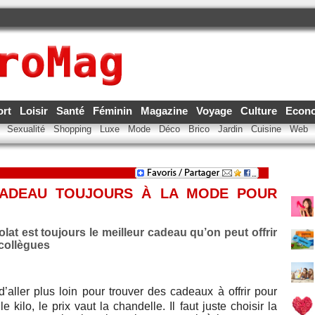
ort
Loisir
Santé
Féminin
Magazine
Voyage
Culture
Econ
e
Sexualité
Shopping
Luxe
Mode
Déco
Brico
Jardin
Cuisine
Web
CADEAU TOUJOURS À LA MODE POUR
olat est toujours le meilleur cadeau qu’on peut offrir
 collègues
’aller plus loin pour trouver des cadeaux à offrir pour
e kilo, le prix vaut la chandelle. Il faut juste choisir la