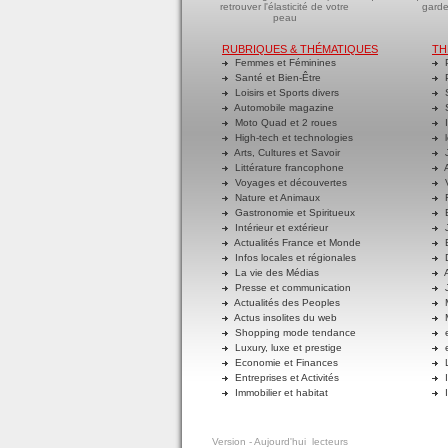
retrouver l'élasticité de votre
garde
peau
RUBRIQUES & THÉMATIQUES
TH
Femmes et Féminines
P
Santé et Bien-Être
P
Loisirs et Sports divers
S
Automobile magazine
S
Moto Quad et 2 roues
I
High-tech et technologies
l
Arts, Cultures et Savoir
J
Littérature francophone
A
Voyages et découvertes
V
Nature et Animaux
R
Gastronomie et Spiritueux
E
Intérieur et extérieur
J
Actualités France et Monde
B
Infos locales et régionales
D
La vie des Médias
A
Presse et communication
J
Actualités des Peoples
M
Actus insolites du web
M
Shopping mode tendance
e
Luxury, luxe et prestige
e
Economie et Finances
L
Entreprises et Activités
I
Immobilier et habitat
I
Version
- Aujourd'hui
lecteurs