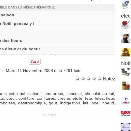
IBLE DANS LA MÊME THÉMATIQUE
e saison
élec
à Noël, pensez-y !
e des fleurs
es dieux et du coeur
Noë
, le Mardi 11 Novembre 2008 et lu 7291 fois.
Notez
ans cette publication
:
amoureux
,
chocolat
,
chocolat au lait
,
ats
,
cœur
,
confiture
,
confitures
,
creche
,
etoile
,
fete
,
fetes
,
fleur
,
amboises
,
gastronomique
,
gout
,
indigestion
,
lait
,
noel
,
noeud
,