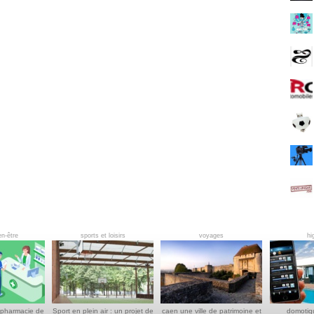
en-être
sports et loisirs
voyages
hi
 pharmacie de
Sport en plein air : un projet de
caen une ville de patrimoine et
domotiq