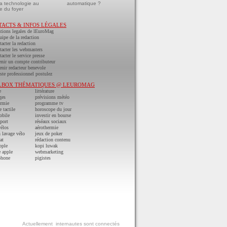
a technologie au
automatique ?
e du foyer
TACTS & INFOS LÉGALES
tions legales de lEuroMag
uipe de la redaction
acter la redaction
acter les webmasters
acter le service presse
nir un compte contributeur
nir redacteur benevole
ste professionnel postulez
LBOX THÉMATIQUES @ LEUROMAG
e
littérature
ges
prévisions météo
ermie
programme tv
e tactile
horoscope du jour
obile
investir en bourse
port
réséaux sociaux
vélos
aérothermie
n lavage vélo
jeux de poker
at
rédaction contenu
pple
kopi luwak
 apple
webmarketing
phone
pigistes
Actuellement
internautes sont connectés