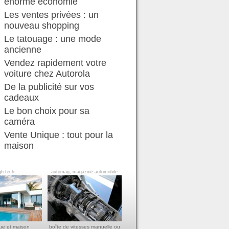
énorme économie
Les ventes privées : un
nouveau shopping
Le tatouage : une mode
ancienne
Vendez rapidement votre
voiture chez Autorola
De la publicité sur vos
cadeaux
Le bon choix pour sa
caméra
Vente Unique : tout pour la
maison
gh-tech
automag, magazine automobile
ue et maison
boîte de vitesses manuelle ou