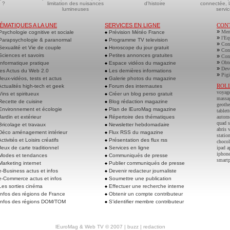
 ?
limitation des nuisances
d'histoire
connectée, l
lumineuses
servic
ÉMATIQUES A LA UNE
SERVICES EN LIGNE
CON
»
Men
sychologie cognitive et sociale
Prévision Météo France
»
l'Eq
arapsychologie & paranormal
Programme TV television
»
Cont
exualité et Vie de couple
Horoscope du jour gratuit
»
Cont
ciences et savoirs
Petites annonces gratuites
»
Cont
»
Obte
nformatique pratique
Espace vidéos du magazine
»
Deve
es Actus du Web 2.0
Les dernières informations
»
Pigi
eux-vidéos, tests et actus
Galerie photos du magazine
ROL
ctualités high-tech et geek
Forum des internautes
voyag
ins et spiritueux
Créer un blog perso gratuit
massa
ecette de cuisine
Blog rédaction magazine
geoth
nvironnement et écologie
Plan de lEuroMag magazine
tablett
ardin et extérieur
Répertoire des thématiques
autom
quad s
ricolage et travaux
Newsletter hebdomadaire
abris 
éco aménagement intérieur
Flux RSS du magazine
statio
ctivités et Loisirs créatifs
Présentation des flux rss
chocol
eux de carte traditionnel
Services en ligne
ipad a
iphone
odes et tendances
Communiqués de presse
smart
arketing internet
Publier communiqués de presse
-Business actus et infos
Devenir redacteur journaliste
-Commerce actus et infos
Soumettre une publication
es sorties cinéma
Effectuer une recherche interne
nfos des régions de France
Obtenir un compte contributeur
nfos des régions DOM/TOM
S'identifier membre contributeur
lEuroMag
&
Web TV
© 2007 |
buzz
|
redaction