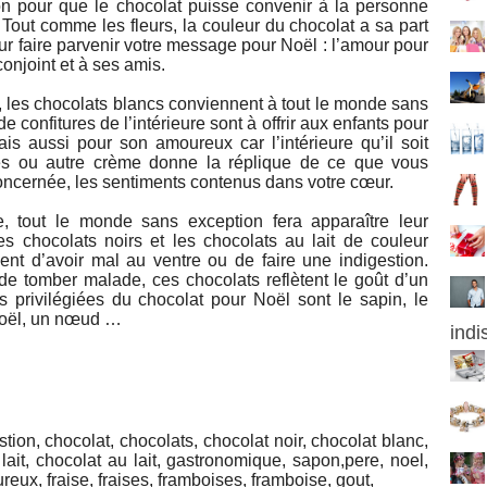
n pour que le chocolat puisse convenir à la personne
. Tout comme les fleurs, la couleur du chocolat a sa part
ur faire parvenir votre message pour Noël : l’amour pour
conjoint et à ses amis.
 les chocolats blancs conviennent à tout le monde sans
e confitures de l’intérieure sont à offrir aux enfants pour
ais aussi pour son amoureux car l’intérieure qu’il soit
ses ou autre crème donne la réplique de ce que vous
oncernée, les sentiments contenus dans votre cœur.
, tout le monde sans exception fera apparaître leur
es chocolats noirs et les chocolats au lait de couleur
ent d’avoir mal au ventre ou de faire une indigestion.
 de tomber malade, ces chocolats reflètent le goût d’un
s privilégiées du chocolat pour Noël sont le sapin, le
e noël, un nœud …
indi
estion, chocolat, chocolats, chocolat noir, chocolat blanc,
s, lait, chocolat au lait, gastronomique, sapon,pere, noel,
eux, fraise, fraises, framboises, framboise, gout,