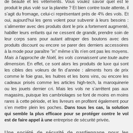
de beauté et les vêtements. Vous voulez savoir quel est le
produit le plus volé sur la planète ? Et bien contre toute attente, il
s'agit du fromage, celui-ci représentant près de 4% des vols. Et
oui, aujourd'hui les gens volent pour subvenir à leurs besoins :
s'alimenter avec des produits dont le prix a fortement augmenté,
habiller leurs enfants qui ne cessent de grandir, prendre soin de
leur corps sans pour autant attraper des boutons avec des
produits discount ou encore se parer des derniers accessoires
à la mode pour paraître "in" même s'ils n'en ont pas les moyens.
Mais à l'approche de Noël, les vols connaissent une toute autre
dimension.
En effet, ce sont alors les produits de luxe qui sont
les cibles des voleurs de fin d'année : aliments hors de prix
comme le foie gras, les huitres et les
bons vins
, ou encore les
cadeaux prisés comme les articles high-tech, la maroquinerie
ou les jouets dernier cri. Mais les vols ne s'arrêtent pas aux
magasins, puisque les cambriolages se font de moins en moins
rares à cette période, et les livreurs en profitent également pour
s'en mettre plein les poches.
Dans tous les cas, la solution
qui semble la plus efficace pour se protéger contre le vol
est de faire appel à une
entreprise de sécurité privée
.
Une société de sécurité de gardiennage pour les