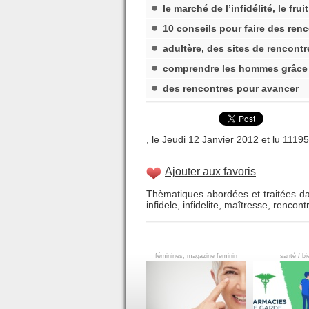
le marché de l’infidélité, le fr
10 conseils pour faire des renc
adultère, des sites de rencont
comprendre les hommes grâce 
des rencontres pour avancer
, le Jeudi 12 Janvier 2012 et lu 11195 
Ajouter aux favoris
Thèmatiques abordées et traitées da
infidele
,
infidelite
,
maîtresse
,
rencont
féminines, magazine feminin
santé / bi