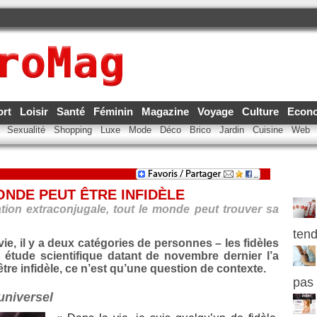
ort
Loisir
Santé
Féminin
Magazine
Voyage
Culture
Econ
e
Sexualité
Shopping
Luxe
Mode
Déco
Brico
Jardin
Cuisine
Web
MONDE PEUT ÊTRE INFIDÈLE
elation extraconjugale, tout le monde peut trouver sa
ten
e, il y a deux catégories de personnes – les fidèles
ne étude scientifique datant de novembre dernier l’a
tre infidèle, ce n’est qu’une question de contexte.
pas
universel