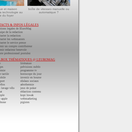
ue et maison
boîte de vitesses manuelle ou
a technologie au
automatique ?
e du foyer
TACTS & INFOS LÉGALES
tions legales de lEuroMag
uipe de la redaction
acter la redaction
acter les webmasters
acter le service presse
nir un compte contributeur
nir redacteur benevole
ste professionnel postulez
LBOX THÉMATIQUES @ LEUROMAG
e
littérature
ges
prévisions météo
ermie
programme tv
e tactile
horoscope du jour
obile
investir en bourse
port
réséaux sociaux
vélos
aérothermie
n lavage vélo
jeux de poker
at
rédaction contenu
pple
kopi luwak
 apple
webmarketing
phone
pigistes