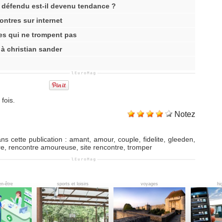
uit défendu est-il devenu tendance ?
ontres sur internet
res qui ne trompent pas
à christian sander
fois.
Notez
ns cette publication
:
amant
,
amour
,
couple
,
fidelite
,
gleeden
,
re
,
rencontre amoureuse
,
site rencontre
,
tromper
en-être
sports et loisirs
voyages
hi