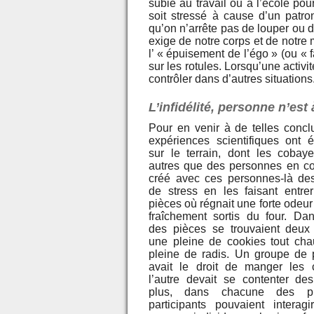
subie au travail ou à l’école pour
soit stressé à cause d’un patro
qu’on n’arrête pas de louper ou 
exige de notre corps et de notre m
l’ « épuisement de l’égo » (ou « 
sur les rotules. Lorsqu’une activit
contrôler dans d’autres situations
L’infidélité, personne n’est à
Pour en venir à de telles concl
expériences scientifiques ont
sur le terrain, dont les cobaye
autres que des personnes en c
créé avec ces personnes-là des
de stress en les faisant entr
pièces où régnait une forte odeu
fraîchement sortis du four. D
des pièces se trouvaient deux 
une pleine de cookies tout chau
pleine de radis. Un groupe de p
avait le droit de manger les 
l’autre devait se contenter de
plus, dans chacune des pi
participants pouvaient interagi