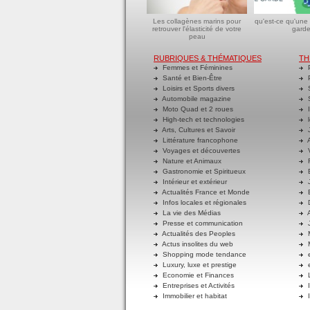
Les collagènes marins pour
qu'est-ce qu'une
retrouver l'élasticité de votre
garde
peau
RUBRIQUES & THÉMATIQUES
TH
Femmes et Féminines
P
Santé et Bien-Être
P
Loisirs et Sports divers
S
Automobile magazine
S
Moto Quad et 2 roues
I
High-tech et technologies
l
Arts, Cultures et Savoir
J
Littérature francophone
A
Voyages et découvertes
V
Nature et Animaux
R
Gastronomie et Spiritueux
E
Intérieur et extérieur
J
Actualités France et Monde
B
Infos locales et régionales
D
La vie des Médias
A
Presse et communication
J
Actualités des Peoples
M
Actus insolites du web
M
Shopping mode tendance
e
Luxury, luxe et prestige
e
Economie et Finances
L
Entreprises et Activités
I
Immobilier et habitat
I