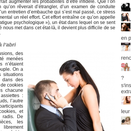
rait augmenter les probabilités d’être infidèle. Que l’on
n qu’on rêverait d’étrangler, d’un examen de conduite
d’un entretien d’embauche qui s’est mal passé, ce stress
ental un réel effort. Cet effort entraîne ce qu’on appelle
fatigue psychologique »), un état dans lequel on se sent
é nous met dans cet état-là, il devient plus difficile de se
.
en p
 l’abri
usions, des
renc
 été menées
s n’étaient
ouple. On a
 situations
?
er dans des
r de cookies
s'in
ans chacune
extr
assiettes :
ds, l’autre
articipants
leur
cookies, et
s radis. De
èces, les
r librement