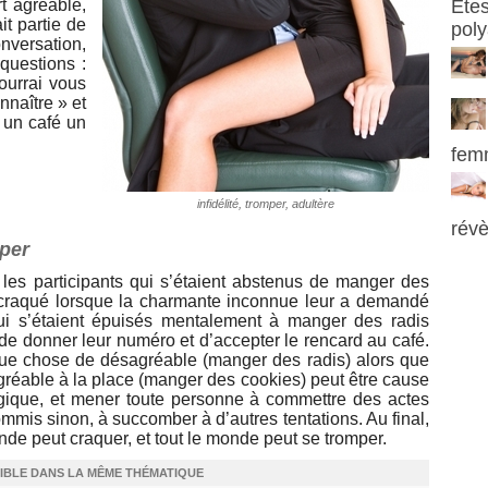
t agréable,
Etes
it partie de
pol
onversation,
questions :
ourrai vous
nnaître » et
 un café un
femm
infidélité, tromper, adultère
révè
per
 les participants qui s’étaient abstenus de manger des
 craqué lorsque la charmante inconnue leur a demandé
qui s’étaient épuisés mentalement à manger des radis
 de donner leur numéro et d’accepter le rencard au café.
ue chose de désagréable (manger des radis) alors que
agréable à la place (manger des cookies) peut être cause
ogique, et mener toute personne à commettre des actes
ommis sinon, à succomber à d’autres tentations. Au final,
onde peut craquer, et tout le monde peut se tromper.
IBLE DANS LA MÊME THÉMATIQUE