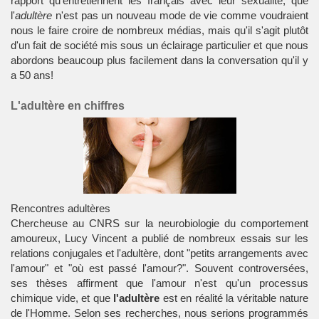
rapport qu'entretiennent les français avec leur sexualité, que
l'
adultère
n'est pas un nouveau mode de vie comme voudraient
nous le faire croire de nombreux médias, mais qu'il s'agit plutôt
d'un fait de société mis sous un éclairage particulier et que nous
abordons beaucoup plus facilement dans la conversation qu'il y
a 50 ans!
L'adultère en chiffres
Rencontres adultères
Chercheuse au CNRS sur la neurobiologie du comportement
amoureux, Lucy Vincent a publié de nombreux essais sur les
relations conjugales et l'adultère, dont "petits arrangements avec
l'amour" et "où est passé l'amour?". Souvent controversées,
ses thèses affirment que l'amour n'est qu'un processus
chimique vide, et que
l'adultère
est en réalité la véritable nature
de l'Homme. Selon ses recherches, nous serions programmés