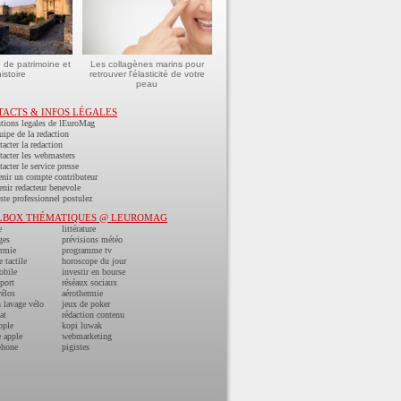
e de patrimoine et
Les collagènes marins pour
istoire
retrouver l'élasticité de votre
peau
TACTS & INFOS LÉGALES
tions legales de lEuroMag
uipe de la redaction
acter la redaction
acter les webmasters
acter le service presse
nir un compte contributeur
nir redacteur benevole
ste professionnel postulez
LBOX THÉMATIQUES @ LEUROMAG
e
littérature
ges
prévisions météo
ermie
programme tv
e tactile
horoscope du jour
obile
investir en bourse
port
réséaux sociaux
vélos
aérothermie
n lavage vélo
jeux de poker
at
rédaction contenu
pple
kopi luwak
 apple
webmarketing
phone
pigistes