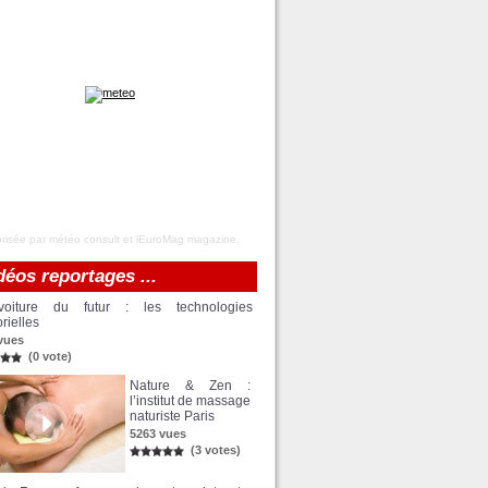
risée par
météo
consult et
lEuroMag magazine
.
déos reportages ...
oiture du futur : les technologies
rielles
vues
(0 vote)
Nature & Zen :
l’institut de massage
naturiste Paris
5263 vues
(3 votes)