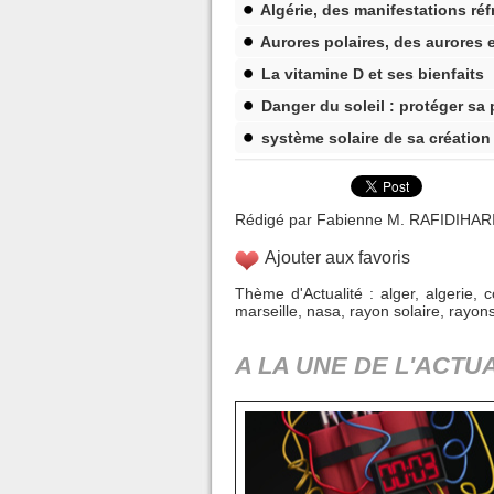
Algérie, des manifestations réf
Aurores polaires, des aurores 
La vitamine D et ses bienfaits
Danger du soleil : protéger sa 
système solaire de sa créatio
Rédigé par Fabienne M. RAFIDIHARINI
Ajouter aux favoris
Thème d'Actualité
:
alger
,
algerie
,
c
marseille
,
nasa
,
rayon solaire
,
rayons
A LA UNE DE L'ACTUA