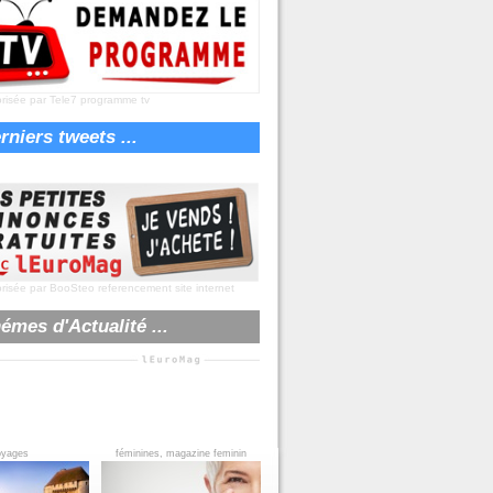
risée par Tele7
programme tv
rniers tweets ...
risée par BooSteo
referencement site internet
émes d'Actualité ...
oyages
féminines, magazine feminin