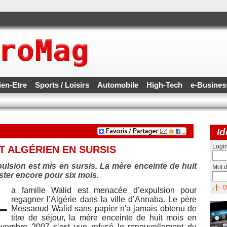
ien-Etre
Sports / Loisirs
Automobile
High-Tech
e-Busine
Id
Logi
T ALGÉRIEN EN SURSIS
ulsion est mis en sursis. La mère enceinte de huit
Mot 
ester encore pour six mois.
L
O
a famille Walid est menacée d’expulsion pour
regagner l’Algérie dans la ville d’Annaba. Le père
Messaoud Walid sans papier n'a jamais obtenu de
titre de séjour, la mère enceinte de huit mois en
vembre 2007 s’est vue refusé le renouvellement du