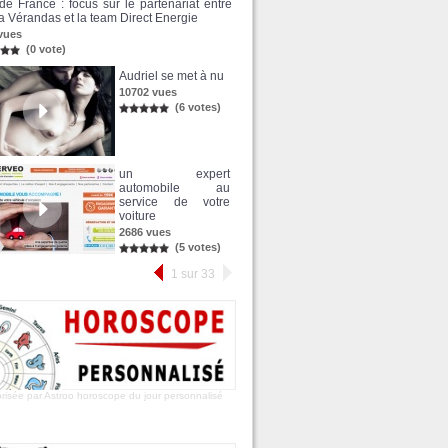
de France : focus sur le partenariat entre
 Vérandas et la team Direct Energie
vues
(0 vote)
Audriel se met à nu
10702 vues
(6 votes)
un expert
automobile au
service de votre
voiture
2686 vues
(5 votes)
1 sur 33
risée par Astroo
horoscope du jour
personnalisé