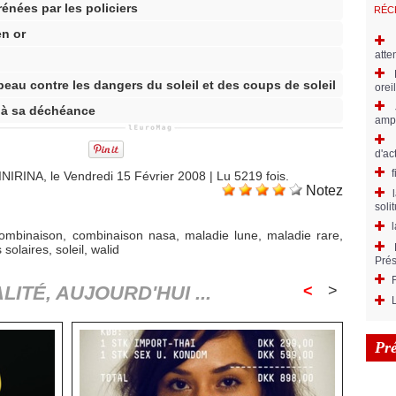
rénées par les policiers
RÉC
en or
atte
peau contre les dangers du soleil et des coups de soleil
orei
n à sa déchéance
ampl
d'ac
RINA, le Vendredi 15 Février 2008 | Lu 5219 fois.
Notez
soli
l
ombinaison
,
combinaison nasa
,
maladie lune
,
maladie rare
,
 solaires
,
soleil
,
walid
Prés
LITÉ, AUJOURD'HUI ...
<
>
Pr