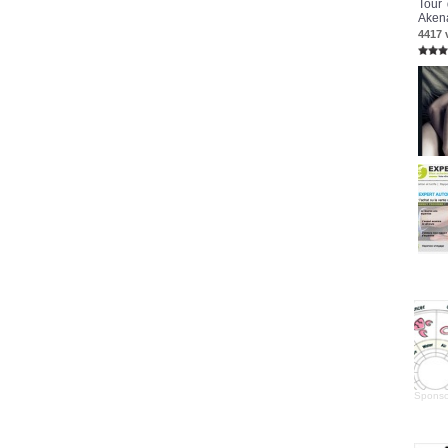
Tour 
Akena
4417 
Sponso