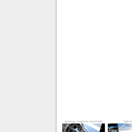
automag, magazine automobile
high-t