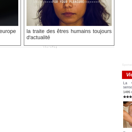
 europe
la traite des êtres humains toujours
d'actualité
Sponso
Vi
La v
senso
1495 