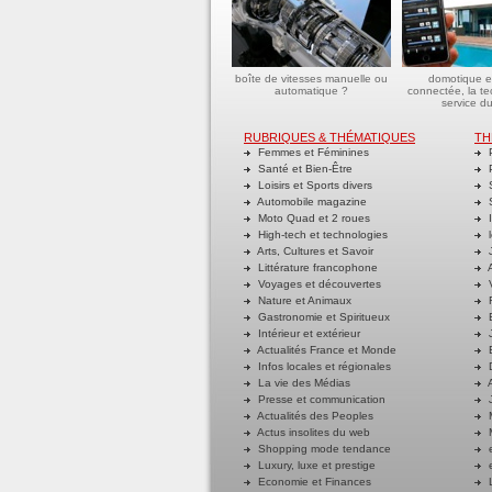
boîte de vitesses manuelle ou
domotique e
automatique ?
connectée, la t
service du
RUBRIQUES & THÉMATIQUES
TH
Femmes et Féminines
P
Santé et Bien-Être
P
Loisirs et Sports divers
S
Automobile magazine
S
Moto Quad et 2 roues
I
High-tech et technologies
l
Arts, Cultures et Savoir
J
Littérature francophone
A
Voyages et découvertes
V
Nature et Animaux
R
Gastronomie et Spiritueux
E
Intérieur et extérieur
J
Actualités France et Monde
B
Infos locales et régionales
D
La vie des Médias
A
Presse et communication
J
Actualités des Peoples
M
Actus insolites du web
M
Shopping mode tendance
e
Luxury, luxe et prestige
e
Economie et Finances
L