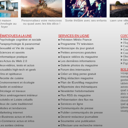
t maison
Personnalisez votre motocross
Sortie théâtre avec ses enfants
caen une vill
echnologie au
ou quad avec les kits déco !
d'h
 foyer
ÉMATIQUES A LA UNE
SERVICES EN LIGNE
CON
»
Men
sychologie cognitive et sociale
Prévision Météo France
»
l'Eq
arapsychologie & paranormal
Programme TV television
»
Cont
exualité et Vie de couple
Horoscope du jour gratuit
»
Cont
ciences et savoirs
Petites annonces gratuites
»
Cont
»
Obte
nformatique pratique
Espace vidéos du magazine
»
Deve
es Actus du Web 2.0
Les dernières informations
»
Pigi
eux-vidéos, tests et actus
Galerie photos du magazine
ROL
ctualités high-tech et geek
Forum des internautes
voyag
ins et spiritueux
Créer un blog perso gratuit
massa
ecette de cuisine
Blog rédaction magazine
geoth
nvironnement et écologie
Plan de lEuroMag magazine
tablett
ardin et extérieur
Répertoire des thématiques
autom
quad s
ricolage et travaux
Newsletter hebdomadaire
abris 
éco aménagement intérieur
Flux RSS du magazine
statio
ctivités et Loisirs créatifs
Présentation des flux rss
chocol
eux de carte traditionnel
Services en ligne
ipad a
iphone
odes et tendances
Communiqués de presse
smart
arketing internet
Publier communiqués de presse
-Business actus et infos
Devenir redacteur journaliste
-Commerce actus et infos
Soumettre une publication
es sorties cinéma
Effectuer une recherche interne