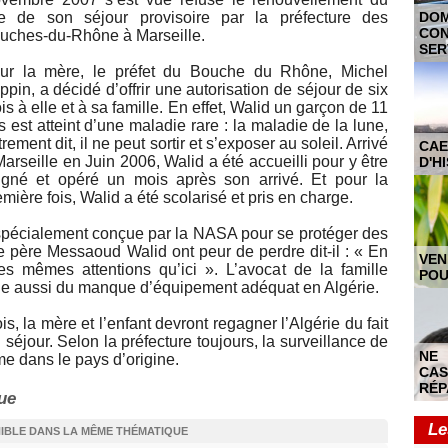
tre de son séjour provisoire par la préfecture des
DO
CON
uches-du-Rhône à Marseille.
SER
ur la mère, le préfet du Bouche du Rhône, Michel
ppin, a décidé d’offrir une autorisation de séjour de six
is à elle et à sa famille. En effet, Walid un garçon de 11
s est atteint d’une maladie rare : la maladie de la lune,
rement dit, il ne peut sortir et s’exposer au soleil. Arrivé
CAE
Marseille en Juin 2006, Walid a été accueilli pour y être
D'H
igné et opéré un mois après son arrivé. Et pour la
emière fois, Walid a été scolarisé et pris en charge.
spécialement conçue par la NASA pour se protéger des
e père Messaoud Walid ont peur de perdre dit-il : « En
VEN
les mêmes attentions qu’ici ». L’avocat de la famille
POU
que aussi du manque d’équipement adéquat en Algérie.
s, la mère et l’enfant devront regagner l’Algérie du fait
u séjour. Selon la préfecture toujours, la surveillance de
NE
me dans le pays d’origine.
CAS
RÉP
ue
Le
NIBLE DANS LA MÊME THÉMATIQUE