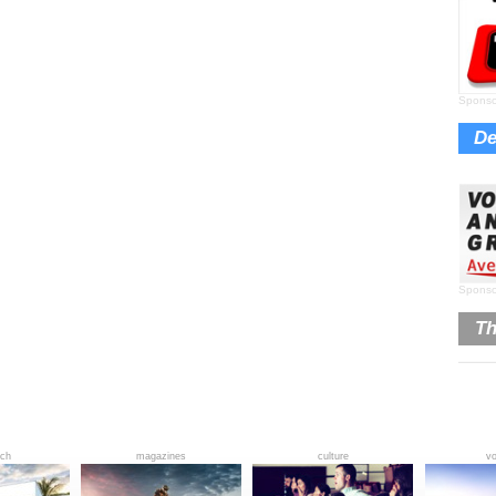
Sponso
De
Sponso
Th
ech
magazines
culture
v