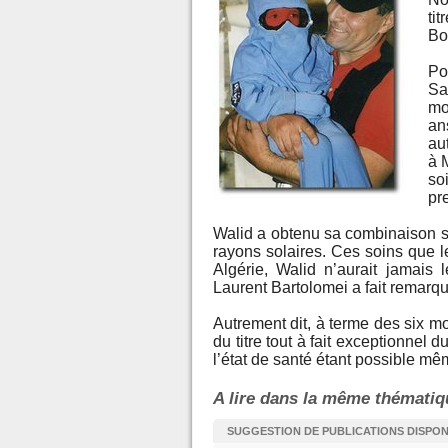
ti
Bo
Po
Sa
mo
an
aut
à 
so
pr
Walid a obtenu sa combinaison 
rayons solaires. Ces soins que l
Algérie, Walid n’aurait jamais 
Laurent Bartolomei a fait remar
Autrement dit, à terme des six moi
du titre tout à fait exceptionnel d
l’état de santé étant possible mê
A lire dans la même thématiq
SUGGESTION DE PUBLICATIONS DISPO