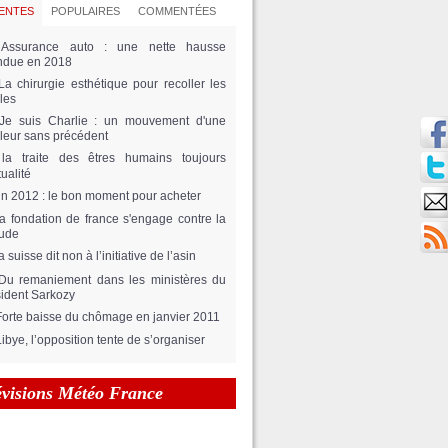
ENTES
POPULAIRES
COMMENTÉES
Assurance auto : une nette hausse
ndue en 2018
La chirurgie esthétique pour recoller les
lles
Je suis Charlie : un mouvement d'une
eur sans précédent
la traite des êtres humains toujours
tualité
fin 2012 : le bon moment pour acheter
la fondation de france s'engage contre la
tude
a suisse dit non à l’initiative de l’asin
Du remaniement dans les ministères du
ident Sarkozy
Forte baisse du chômage en janvier 2011
Libye, l’opposition tente de s’organiser
évisions Météo France