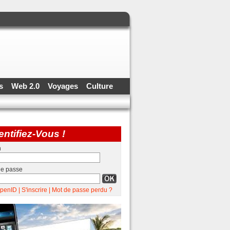
ss
Web 2.0
Voyages
Culture
entifiez-Vous !
n
de passe
penID
|
S'inscrire
|
Mot de passe perdu ?