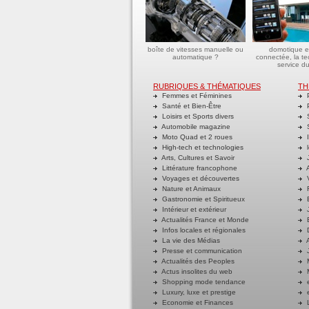
boîte de vitesses manuelle ou
domotique e
automatique ?
connectée, la t
service du
RUBRIQUES & THÉMATIQUES
TH
Femmes et Féminines
P
Santé et Bien-Être
P
Loisirs et Sports divers
S
Automobile magazine
S
Moto Quad et 2 roues
I
High-tech et technologies
l
Arts, Cultures et Savoir
J
Littérature francophone
A
Voyages et découvertes
V
Nature et Animaux
R
Gastronomie et Spiritueux
E
Intérieur et extérieur
J
Actualités France et Monde
B
Infos locales et régionales
D
La vie des Médias
A
Presse et communication
J
Actualités des Peoples
M
Actus insolites du web
M
Shopping mode tendance
e
Luxury, luxe et prestige
e
Economie et Finances
L