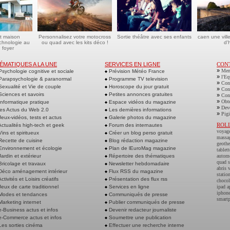
t maison
Personnalisez votre motocross
Sortie théâtre avec ses enfants
caen une vill
echnologie au
ou quad avec les kits déco !
d'h
 foyer
ÉMATIQUES A LA UNE
SERVICES EN LIGNE
CON
»
Men
sychologie cognitive et sociale
Prévision Météo France
»
l'Eq
arapsychologie & paranormal
Programme TV television
»
Cont
exualité et Vie de couple
Horoscope du jour gratuit
»
Cont
ciences et savoirs
Petites annonces gratuites
»
Cont
»
Obte
nformatique pratique
Espace vidéos du magazine
»
Deve
es Actus du Web 2.0
Les dernières informations
»
Pigi
eux-vidéos, tests et actus
Galerie photos du magazine
ROL
ctualités high-tech et geek
Forum des internautes
voyag
ins et spiritueux
Créer un blog perso gratuit
massa
ecette de cuisine
Blog rédaction magazine
geoth
nvironnement et écologie
Plan de lEuroMag magazine
tablett
ardin et extérieur
Répertoire des thématiques
autom
quad s
ricolage et travaux
Newsletter hebdomadaire
abris 
éco aménagement intérieur
Flux RSS du magazine
statio
ctivités et Loisirs créatifs
Présentation des flux rss
chocol
eux de carte traditionnel
Services en ligne
ipad a
iphone
odes et tendances
Communiqués de presse
smart
arketing internet
Publier communiqués de presse
-Business actus et infos
Devenir redacteur journaliste
-Commerce actus et infos
Soumettre une publication
es sorties cinéma
Effectuer une recherche interne