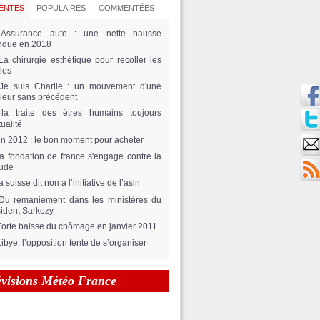
ENTES
POPULAIRES
COMMENTÉES
Assurance auto : une nette hausse
ndue en 2018
La chirurgie esthétique pour recoller les
lles
Je suis Charlie : un mouvement d'une
eur sans précédent
la traite des êtres humains toujours
tualité
fin 2012 : le bon moment pour acheter
la fondation de france s'engage contre la
tude
a suisse dit non à l’initiative de l’asin
Du remaniement dans les ministères du
ident Sarkozy
Forte baisse du chômage en janvier 2011
Libye, l’opposition tente de s’organiser
évisions Météo France