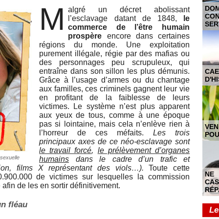
M
DO
algré un décret abolissant
CON
l’esclavage datant de 1848,
le
SER
commerce de l’être humain
prospère
encore dans certaines
régions du monde. Une exploitation
purement illégale, régie par des mafias ou
des personnages peu scrupuleux, qui
entraîne dans son sillon les plus démunis.
CAE
D'H
Grâce à l’usage d’armes ou du chantage
aux familles, ces criminels gagnent leur vie
en profitant de la faiblesse de leurs
victimes. Le système n’est plus apparent
aux yeux de tous, comme à une époque
pas si lointaine, mais cela n’enlève rien à
VEN
l’horreur de ces méfaits.
Les trois
POU
principaux axes de ce néo-esclavage sont
le travail forcé
,
le prélèvement d’organes
sexuelle
humains
dans le cadre d’un trafic et
tion, films X représentant des viols…).
Toute cette
NE
20.900.000 de victimes sur lesquelles la commission
CAS
fin de les en sortir définitivement.
RÉP
un fléau
Le