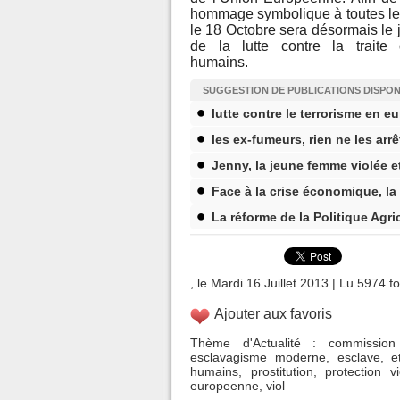
hommage symbolique à toutes les
le 18 Octobre sera désormais le jo
de la lutte contre la traite
humains.
SUGGESTION DE PUBLICATIONS DISPO
lutte contre le terrorisme en e
les ex-fumeurs, rien ne les arrê
Jenny, la jeune femme violée e
Face à la crise économique, l
La réforme de la Politique Ag
, le Mardi 16 Juillet 2013 | Lu 5974 fo
Ajouter aux favoris
Thème d'Actualité
:
commission
esclavagisme moderne
,
esclave
,
e
humains
,
prostitution
,
protection v
europeenne
,
viol