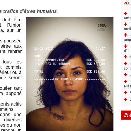
RÉC
s trafics d'êtres humains
atte
doit être
 l’Union
orei
la, sur un
ampl
lus poussée
strée aux
d'ac
nt rentrer
 tous les
nt commis
soli
érieur ou à
l
nne seront
Prés
outien tant
ra apporté
ents actifs
humains
Pr
 dans une
 diverses
res ou non
 rendre un