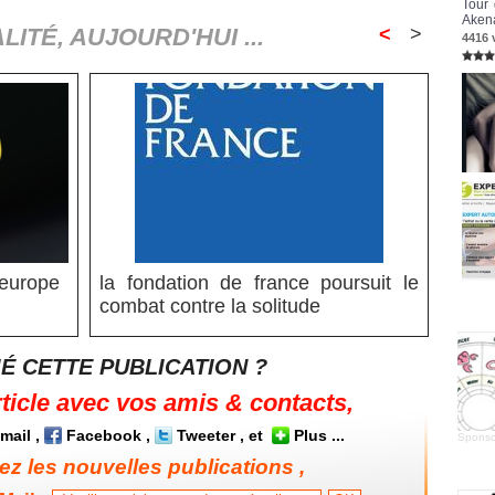
Tour 
Akena
LITÉ, AUJOURD'HUI ...
<
>
4416 
 europe
la fondation de france poursuit le
combat contre la solitude
É CETTE PUBLICATION ?
rticle avec vos amis & contacts,
mail
,
Facebook
,
Tweeter
, et
Plus
...
Sponso
z les nouvelles publications ,