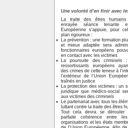
Une volonté d’en finir avec le
La traite des êtres humains
enrayée séance tenante et
Européenne s’appuie, pour ce
plan rigoureux :
La prévention : une formation p
et mieux adaptée sera admini
fonctionnaires européens pouva
en contact avec les victimes
La poursuite des criminels :
ressortissants européens aya
des crimes de cette teneur à l’int
l’extérieur de l’Union Europée
traînés en justice
La protection des victimes : un s
juridique que médico-social se
aux victimes des criminels
Le partenariat avec tous les élém
luttant contre la traite des êtres 
Tout cela devra se dérouler
parfaite cohérence entre les
organisations et les états memb
de l’Union Européenne. Afin de