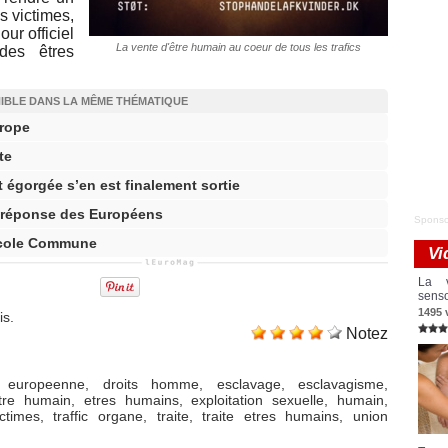
 victimes,
ur officiel
La vente d'être humain au coeur de tous les trafics
 des êtres
NIBLE DANS LA MÊME THÉMATIQUE
urope
te
t égorgée s’en est finalement sortie
a réponse des Européens
Sponso
ricole Commune
Vi
La v
senso
1495 
is.
Notez
 europeenne
,
droits homme
,
esclavage
,
esclavagisme
,
tre humain
,
etres humains
,
exploitation sexuelle
,
humain
,
ictimes
,
traffic organe
,
traite
,
traite etres humains
,
union