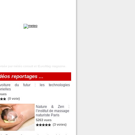
risée par
météo
consult et
lEuroMag magazine
.
déos reportages ...
oiture du futur : les technologies
rielles
vues
(0 vote)
Nature & Zen :
l’institut de massage
naturiste Paris
5263 vues
(3 votes)