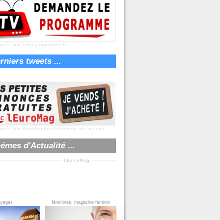
risée par Tele7
programme tv
rniers tweets ...
risée par BooSteo
referencement site internet
émes d'Actualité ...
oyages
féminines, magazine feminin