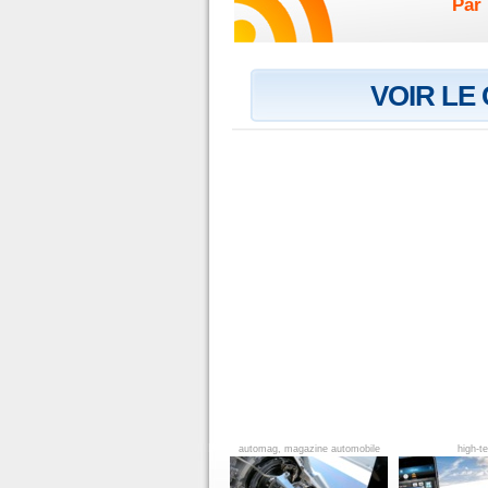
Par 
VOIR LE
automag, magazine automobile
high-t