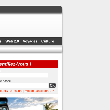
ss
Web 2.0
Voyages
Culture
entifiez-Vous !
n
de passe
penID
|
S'inscrire
|
Mot de passe perdu ?