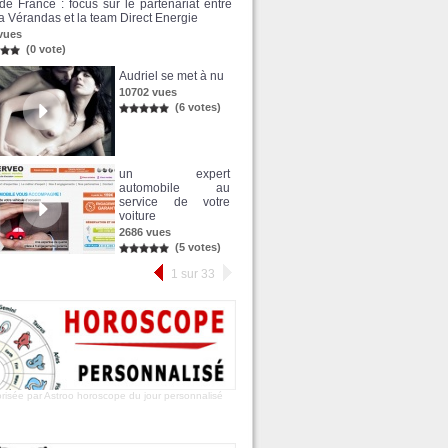
de France : focus sur le partenariat entre
 Vérandas et la team Direct Energie
vues
(0 vote)
Audriel se met à nu
10702 vues
(6 votes)
un expert
automobile au
service de votre
voiture
2686 vues
(5 votes)
1 sur 33
risée par Astroo
horoscope du jour
personnalisé