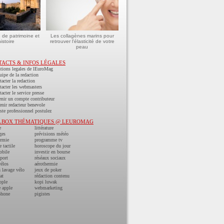
e de patrimoine et
Les collagènes marins pour
istoire
retrouver l'élasticité de votre
peau
TACTS & INFOS LÉGALES
tions legales de lEuroMag
uipe de la redaction
acter la redaction
acter les webmasters
acter le service presse
nir un compte contributeur
nir redacteur benevole
ste professionnel postulez
LBOX THÉMATIQUES @ LEUROMAG
e
littérature
ges
prévisions météo
ermie
programme tv
e tactile
horoscope du jour
obile
investir en bourse
port
réséaux sociaux
vélos
aérothermie
n lavage vélo
jeux de poker
at
rédaction contenu
pple
kopi luwak
 apple
webmarketing
phone
pigistes