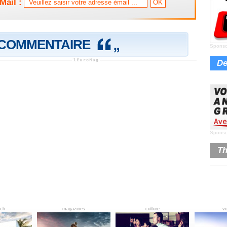
Mail :
 COMMENTAIRE
Sponso
De
Sponso
Th
ech
magazines
culture
v