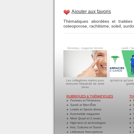
Ajouter aux favoris
Thèmatiques abordées et traitées 
osteoporose
,
rachitisme
,
soleil
,
surd
féminines, magazine feminin
santé / bi
Les collagènes marins pour
qu'est-ce qu'une
retrouver l'élasticité de votre
garde
peau
RUBRIQUES & THÉMATIQUES
TH
Femmes et Féminines
P
Santé et Bien-Être
P
Loisirs et Sports divers
S
Automobile magazine
S
Moto Quad et 2 roues
I
High-tech et technologies
l
Arts, Cultures et Savoir
J
Littérature francophone
A