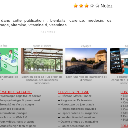
Notez
dans cette publication
:
bienfaits
,
carence
,
medecin
,
os
,
osage
,
vitamine
,
vitamine d
,
vitamines
en-être
sports et loisirs
voyages
hi
 pharmacie de
Sport en plein air : un projet de
caen une ville de patrimoine et
domotiq
 ?
limitation des nuisances
d'histoire
connectée, l
lumineuses
servic
ÉMATIQUES A LA UNE
SERVICES EN LIGNE
CON
»
Men
sychologie cognitive et sociale
Prévision Météo France
»
l'Eq
arapsychologie & paranormal
Programme TV television
»
Cont
exualité et Vie de couple
Horoscope du jour gratuit
»
Cont
ciences et savoirs
Petites annonces gratuites
»
Cont
»
Obte
nformatique pratique
Espace vidéos du magazine
»
Deve
es Actus du Web 2.0
Les dernières informations
»
Pigi
eux-vidéos, tests et actus
Galerie photos du magazine
ROL
ctualités high-tech et geek
Forum des internautes