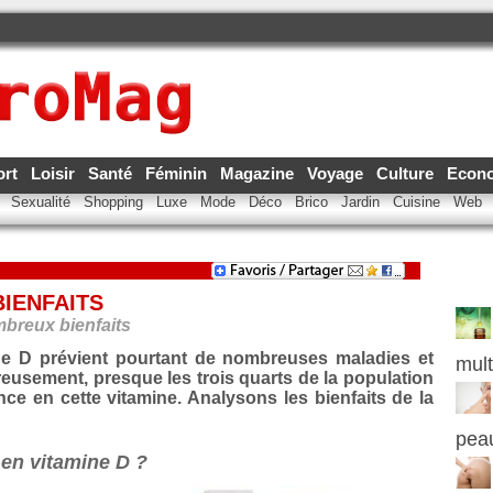
ort
Loisir
Santé
Féminin
Magazine
Voyage
Culture
Econ
e
Sexualité
Shopping
Luxe
Mode
Déco
Brico
Jardin
Cuisine
Web
BIENFAITS
mbreux bienfaits
e D prévient pourtant de nombreuses maladies et
mult
reusement, presque les trois quarts de la population
nce en cette vitamine. Analysons les bienfaits de la
pea
 en vitamine D ?