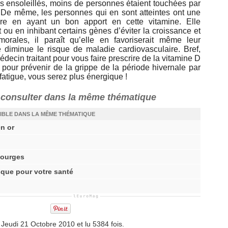
 ensoleillés, moins de personnes étaient touchées par
. De même, les personnes qui en sont atteintes ont une
re en ayant un bon apport en cette vitamine. Elle
 ou en inhibant certains gènes d’éviter la croissance et
umorales, il paraît qu’elle en favoriserait même leur
ne diminue le risque de maladie cardiovasculaire. Bref,
édecin traitant pour vous faire prescrire de la vitamine D
pour prévenir de la grippe de la période hivernale par
fatigue, vous serez plus énergique !
à consulter dans la même thématique
IBLE DANS LA MÊME THÉMATIQUE
en or
 courges
isque pour votre santé
eudi 21 Octobre 2010 et lu 5384 fois.