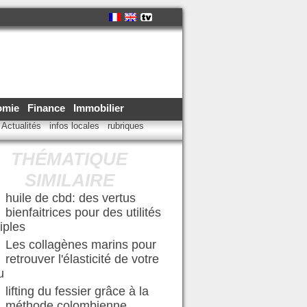
omie
Finance
Immobilier
Actualités
infos locales
rubriques
THÉMATIQUE
SIMILAIRE
huile de cbd: des vertus
bienfaitrices pour des utilités
iples
Les collagènes marins pour
retrouver l'élasticité de votre
u
lifting du fessier grâce à la
méthode colombienne