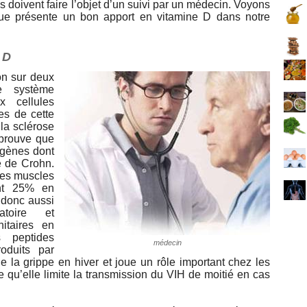
doivent faire l’objet d’un suivi par un médecin. Voyons
que présente un bon apport en vitamine D dans notre
 D
on sur deux
e système
x cellules
es de cette
 la sclérose
 prouve que
 gènes dont
ie de Crohn.
 les muscles
ent 25% en
e donc aussi
matoire et
itaires en
 peptides
médecin
roduits par
de la grippe en hiver et joue un rôle important chez les
e qu’elle limite la transmission du VIH de moitié en cas