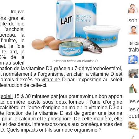
 trouve
ons gras et
son 
ile de foie
 l’anchois,
uereau, la
l’huître, le
le c
et, le foie
trai
le lard, le
90% de la
aliments riches en vitamine D
on au soleil
ormation de la vitamine D3 grâce au 7-déhydrocholestérol,
t normalement à l’organisme, en clair la vitamine D est
a jamais d’excès en
vitamine
D par l’exposition au soleil
destruction de celle-ci.
e
soleil
15 à 30 minutes par jour pour avoir un bon apport
les 
tte dernière existe sous deux formes : l’une d’origine
alciférol et l’autre d’origine animale : la vitamine D3 ou
les 
ante fonction de la vitamine D est de garder une bonne
quel
n pour le calcium et le phosphore. De cette manière, elle
 os et des dents. Intéressons-nous aux conséquences des
 D. Quels impacts ont-ils sur notre organisme ?