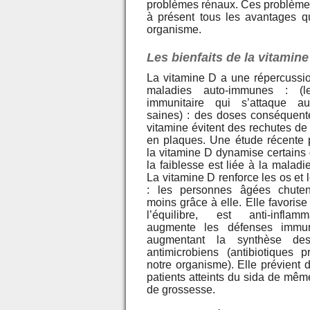
problèmes rénaux. Ces problèmes 
à présent tous les avantages 
organisme.
Les bienfaits de la vitamine
La vitamine D a une répercussi
maladies auto-immunes : (l
immunitaire qui s’attaque au
saines) : des doses conséquent
vitamine évitent des rechutes de
en plaques. Une étude récente
la vitamine D dynamise certains
la faiblesse est liée à la malad
La vitamine D renforce les os et
: les personnes âgées chut
moins grâce à elle. Elle favoris
l’équilibre, est anti-inflam
augmente les défenses immun
augmentant la synthèse des
antimicrobiens (antibiotiques p
notre organisme). Elle prévient 
patients atteints du sida de mêm
de grossesse.