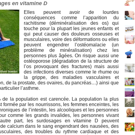
ages en vitamine D
Elles peuvent avoir de lourdes
conséquences comme l’apparition du
rachitisme (déminéralisation des os) qui
touche pour la plupart les jeunes enfants et
qui peut causer des douleurs osseuses et
musculaires, voire des déformations ou elles
peuvent engendrer l’ostéomalacie (un
problème de minéralisation) chez les
personnes plus âgées. On risque aussi une
ostéoporose (dégradation de la structure de
l’os provoquant des fractures) mais aussi
des infections diverses comme le rhume ou
la grippe, des maladies vasculaires et
on, de la prostate, des ovaires, du pancréas…) ainsi que
articulier l’asthme.
de la population est carencée. La population la plus
 formée par les nourrissons, les femmes enceintes, les
oniques de l’intestin, les alcooliques et les personnes
our comme les grands invalides, les personnes vivant
utre part, les surdosages en vitamine D peuvent
 de calcium dans le sang engendrant des nausées, des
sculaires, des troubles du rythme cardiaque et des