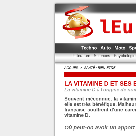
Techno
Auto
Moto
Sp
Littérature
Sciences
Psychologi
ACCUEIL
>
SANTÉ / BIEN-ÊTRE
LA VITAMINE D ET SES 
La vitamine D à l’origine de no
Souvent méconnue, la vitamin
elle est très bénéfique. Malheu
française souffrent d'une care
vitamine D.
Où peut-on avoir un apport