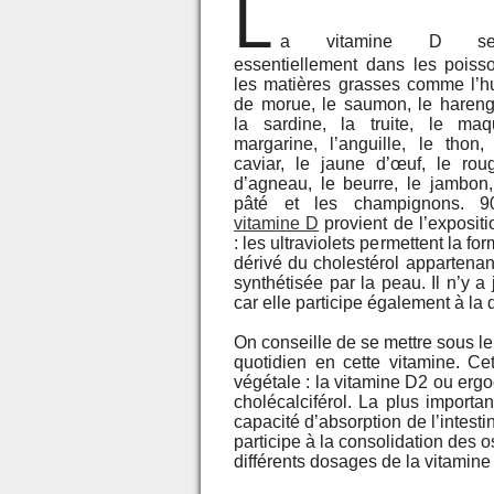
L
a vitamine D se
essentiellement dans les poiss
les matières grasses comme l’hu
de morue, le saumon, le hareng,
la sardine, la truite, le maq
margarine, l’anguille, le thon, 
caviar, le jaune d’œuf, le roug
d’agneau, le beurre, le jambon, 
pâté et les champignons. 
vitamine D
provient de l’expositi
: les ultraviolets permettent la f
dérivé du cholestérol appartenan
synthétisée par la peau. Il n’y 
car elle participe également à la 
On conseille de se mettre sous l
quotidien en cette vitamine. Ce
végétale : la vitamine D2 ou ergoc
cholécalciférol. La plus import
capacité d’absorption de l’intesti
participe à la consolidation des
différents dosages de la vitamine