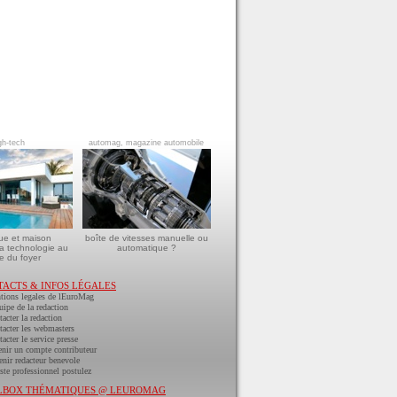
gh-tech
automag, magazine automobile
ue et maison
boîte de vitesses manuelle ou
a technologie au
automatique ?
e du foyer
TACTS & INFOS LÉGALES
tions legales de lEuroMag
uipe de la redaction
acter la redaction
acter les webmasters
acter le service presse
nir un compte contributeur
nir redacteur benevole
ste professionnel postulez
LBOX THÉMATIQUES @ LEUROMAG