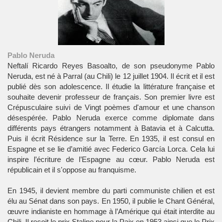
Pablo Neruda
Neftalí Ricardo Reyes Basoalto, de son pseudonyme Pablo
Neruda, est né à Parral (au Chili) le 12 juillet 1904. Il écrit et il est
publié dès son adolescence. Il étudie la littérature française et
souhaite devenir professeur de français. Son premier livre est
Crépusculaire suivi de Vingt poèmes d'amour et une chanson
désespérée. Pablo Neruda exerce comme diplomate dans
différents pays étrangers notamment à Batavia et à Calcutta.
Puis il écrit Résidence sur la Terre. En 1935, il est consul en
Espagne et se lie d’amitié avec Federico García Lorca. Cela lui
inspire l’écriture de l’Espagne au cœur. Pablo Neruda est
républicain et il s'oppose au franquisme.
En 1945, il devient membre du parti communiste chilien et est
élu au Sénat dans son pays. En 1950, il publie le Chant Général,
œuvre indianiste en hommage à l’Amérique qui était interdite au
Chili. Il reçoit le prix Staline pour la Paix en 1953 ainsi que le Prix