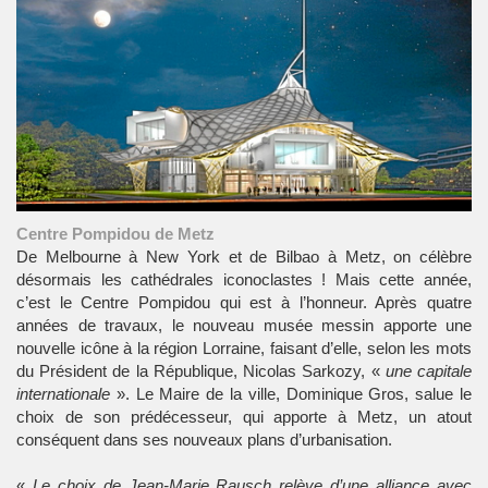
Centre Pompidou de Metz
De Melbourne à New York et de Bilbao à
Metz
, on célèbre
désormais les cathédrales iconoclastes ! Mais cette année,
c’est le
Centre Pompidou
qui est à l’honneur. Après quatre
années de travaux, le nouveau musée messin apporte une
nouvelle icône à la
région Lorraine
, faisant d’elle, selon les mots
du Président de la République,
Nicolas Sarkozy
, «
une capitale
internationale
». Le Maire de la ville, Dominique Gros, salue le
choix de son prédécesseur, qui apporte à Metz, un atout
conséquent dans ses nouveaux plans d’urbanisation.
«
Le choix de Jean-Marie Rausch relève d’une alliance avec