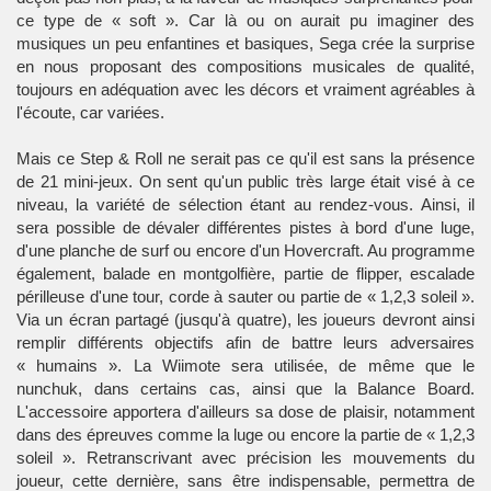
ce type de « soft ». Car là ou on aurait pu imaginer des
musiques un peu enfantines et basiques, Sega crée la surprise
en nous proposant des compositions musicales de qualité,
toujours en adéquation avec les décors et vraiment agréables à
l'écoute, car variées.
Mais ce Step & Roll ne serait pas ce qu'il est sans la présence
de 21 mini-jeux. On sent qu'un public très large était visé à ce
niveau, la variété de sélection étant au rendez-vous. Ainsi, il
sera possible de dévaler différentes pistes à bord d'une luge,
d'une planche de surf ou encore d'un Hovercraft. Au programme
également, balade en montgolfière, partie de flipper, escalade
périlleuse d'une tour, corde à sauter ou partie de « 1,2,3 soleil ».
Via un écran partagé (jusqu'à quatre), les joueurs devront ainsi
remplir différents objectifs afin de battre leurs adversaires
« humains ». La Wiimote sera utilisée, de même que le
nunchuk, dans certains cas, ainsi que la Balance Board.
L'accessoire apportera d'ailleurs sa dose de plaisir, notamment
dans des épreuves comme la luge ou encore la partie de « 1,2,3
soleil ». Retranscrivant avec précision les mouvements du
joueur, cette dernière, sans être indispensable, permettra de