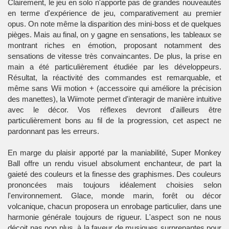
Clairement, le jeu en solo n'apporte pas de grandes nouveautés
en terme d'expérience de jeu, comparativement au premier
opus. On note même la disparition des mini-boss et de quelques
pièges. Mais au final, on y gagne en sensations, les tableaux se
montrant riches en émotion, proposant notamment des
sensations de vitesse très convaincantes. De plus, la prise en
main a été particulièrement étudiée par les développeurs.
Résultat, la réactivité des commandes est remarquable, et
même sans Wii motion + (accessoire qui améliore la précision
des manettes), la Wiimote permet d'interagir de manière intuitive
avec le décor. Vos réflexes devront d'ailleurs être
particulièrement bons au fil de la progression, cet aspect ne
pardonnant pas les erreurs.
En marge du plaisir apporté par la maniabilité, Super Monkey
Ball offre un rendu visuel absolument enchanteur, de part la
gaieté des couleurs et la finesse des graphismes. Des couleurs
prononcées mais toujours idéalement choisies selon
l'environnement. Glace, monde marin, forêt ou décor
volcanique, chacun proposera un enrobage particulier, dans une
harmonie générale toujours de rigueur. L'aspect son ne nous
déçoit pas non plus, à la faveur de musiques surprenantes pour