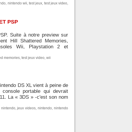
endo
,
nintendo wii
,
test jeux
,
test jeux video
,
ET PSP
PSP. Suite à notre preview sur
ent Hill Shattered Memories,
nsoles Wii, Playstation 2 et
ered memories
,
test jeux video
,
wii
Nintendo DS XL vient à peine de
 console portable qui devrait
011. La « 3DS » -c'est son nom
 nintendo
,
jeux videos
,
nintendo
,
nintendo