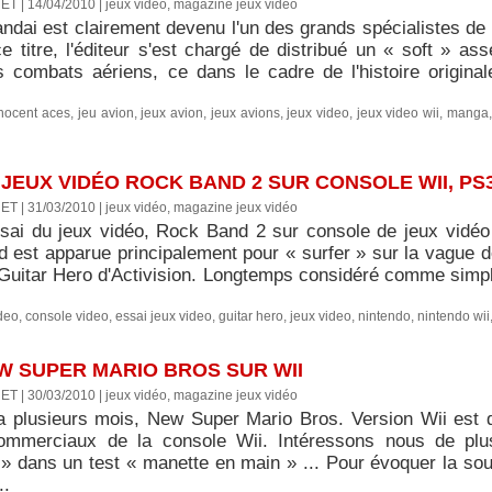
ET | 14/04/2010
|
jeux vidéo, magazine jeux vidéo
dai est clairement devenu l'un des grands spécialistes de 
e titre, l'éditeur s'est chargé de distribué un « soft » as
 combats aériens, ce dans le cadre de l'histoire origina
nocent aces
,
jeu avion
,
jeux avion
,
jeux avions
,
jeux video
,
jeux video wii
,
manga
 JEUX VIDÉO ROCK BAND 2 SUR CONSOLE WII, PS
ET | 31/03/2010
|
jeux vidéo, magazine jeux vidéo
ssai du jeux vidéo, Rock Band 2 sur console de jeux vidé
 est apparue principalement pour « surfer » sur la vague de
 Guitar Hero d'Activision. Longtemps considéré comme simple
ideo
,
console video
,
essai jeux video
,
guitar hero
,
jeux video
,
nintendo
,
nintendo wii
EW SUPER MARIO BROS SUR WII
ET | 30/03/2010
|
jeux vidéo, magazine jeux vidéo
y a plusieurs mois, New Super Mario Bros. Version Wii est 
ommerciaux de la console Wii. Intéressons nous de plu
 » dans un test « manette en main » ... Pour évoquer la s
..