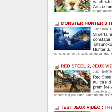
va effectu
Arts comme
afrique du su
MONSTER HUNTER 3 TR
Julien BARTH
Si certain
constater
Tatsunok
Hunter 3..
console
,
console jeux video
,
jeu en ligne
,
RED STEEL 2, JEUX V
Julien BARTH
Red Steel 
au titre d
première 
console jeux
sabres
,
test jeux video
,
videoludique
,
wii
,
w
TEST JEUX VIDÉO : T