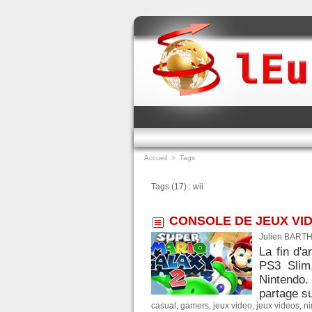
Accueil
>
Tags
Tags (17) : wii
CONSOLE DE JEUX VID
Julien BARTH
La fin d'
PS3 Slim,
Nintendo.
partage su
casual
,
gamers
,
jeux video
,
jeux videos
,
ni