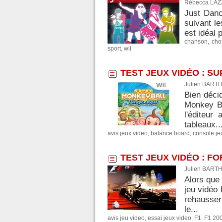
Rébecca LAZZ
Just Danc
suivant le
est idéal 
chanson
,
cho
sport
,
wii
TEST JEUX VIDÉO : S
Julien BARTH
Bien déci
Monkey Ba
l'éditeur
tableaux..
avis jeux video
,
balance board
,
console je
TEST JEUX VIDÉO : FO
Julien BARTH
Alors que
jeu vidéo 
rehausser
le...
avis jeu video
,
essai jeux video
,
F1
,
F1 20