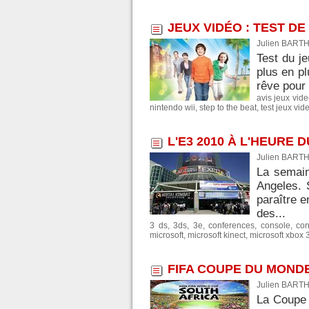
JEUX VIDÉO : TEST DE
Julien BARTH
Test du j
plus en pl
rêve pour 
avis jeux vid
nintendo wii
,
step to the beat
,
test jeux vid
L'E3 2010 À L'HEURE 
Julien BARTH
La semain
Angeles. 
paraître e
des...
3 ds
,
3ds
,
3e
,
conferences
,
console
,
con
microsoft
,
microsoft kinect
,
microsoft xbox 
FIFA COUPE DU MONDE
Julien BARTH
La Coupe 