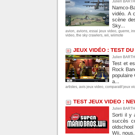
Julien BARTH
Namco-Ban
vidéo. A c
scène des
Sky...
avion
,
avions
,
essai jeux video
,
guerre
,
in
video
,
the sky crawlers
,
wii
,
wiimote
JEUX VIDÉO : TEST DU
Julien BARTH
Test et e
Rock Band
populaire
a...
artistes
,
avis jeux video
,
comparatif jeux v
TEST JEUX VIDEO : N
Julien BARTH
Sorti il 
succès c
oldschool
Wii, nous.