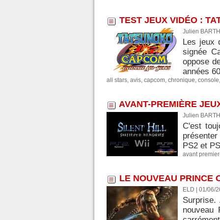
TEST JEUX VIDÉO : T
Julien BARTH
Les jeux 
signée C
oppose de
années 60,
all stars
,
avis
,
capcom
,
chronique
,
console
AVANT-PREMIÈRE JEUX
Julien BARTH
C'est tou
présenter 
PS2 et PSP
avant premie
LE NOUVEAU PRINCE O
ELD | 01/06/
Surprise.
nouveau P
carrément.