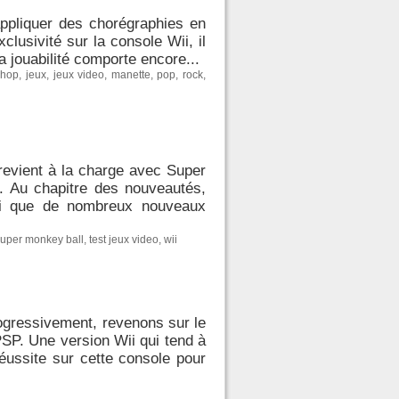
ppliquer des chorégraphies en
lusivité sur la console Wii, il
a jouabilité comporte encore...
phop
,
jeux
,
jeux video
,
manette
,
pop
,
rock
,
revient à la charge avec Super
i. Au chapitre des nouveautés,
nsi que de nombreux nouveaux
uper monkey ball
,
test jeux video
,
wii
ogressivement, revenons sur le
PSP. Une version Wii qui tend à
éussite sur cette console pour