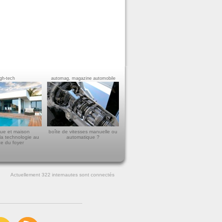
igh-tech
automag, magazine automobile
ue et maison
boîte de vitesses manuelle ou
la technologie au
automatique ?
ce du foyer
Actuellement 322
internautes sont connectés