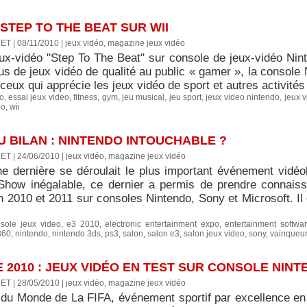
 STEP TO THE BEAT SUR WII
ET | 08/11/2010
|
jeux vidéo, magazine jeux vidéo
eux-vidéo "Step To The Beat" sur console de jeux-vidéo Nint
us de jeux vidéo de qualité au public « gamer », la console 
ceux qui apprécie les jeux vidéo de sport et autres activités
eo
,
essai jeux video
,
fitness
,
gym
,
jeu musical
,
jeu sport
,
jeux video nintendo
,
jeux v
eo
,
wii
DU BILAN : NINTENDO INTOUCHABLE ?
ET | 24/06/2010
|
jeux vidéo, magazine jeux vidéo
e dernière se déroulait le plus important événement vidé
Show inégalable, ce dernier a permis de prendre connais
n 2010 et 2011 sur consoles Nintendo, Sony et Microsoft. Il 
sole jeux video
,
e3 2010
,
electronic entertainment expo
,
entertainment softwa
360
,
nintendo
,
nintendo 3ds
,
ps3
,
salon
,
salon e3
,
salon jeux video
,
sony
,
vainqueur
 2010 : JEUX VIDÉO EN TEST SUR CONSOLE NINT
ET | 28/05/2010
|
jeux vidéo, magazine jeux vidéo
du Monde de La FIFA, événement sportif par excellence en