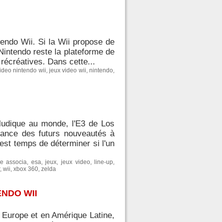
endo Wii. Si la Wii propose de
Nintendo reste la plateforme de
 récréatives. Dans cette...
ideo nintendo wii
,
jeux video wii
,
nintendo
,
oludique au monde, l'E3 de Los
sance des futurs nouveautés à
est temps de déterminer si l'un
re associa
,
esa
,
jeux
,
jeux video
,
line-up
,
,
wii
,
xbox 360
,
zelda
ENDO WII
 Europe et en Amérique Latine,