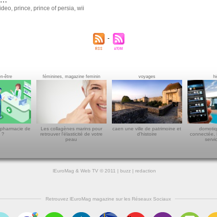
video
,
prince
,
prince of persia
,
wii
en-être
féminines, magazine feminin
voyages
h
 pharmacie de
Les collagènes marins pour
caen une ville de patrimoine et
domotiq
 ?
retrouver l'élasticité de votre
d'histoire
connectée, 
peau
servi
lEuroMag
&
Web TV
© 2011 |
buzz
|
redaction
Retrouvez lEuroMag magazine sur les Réseaux Sociaux