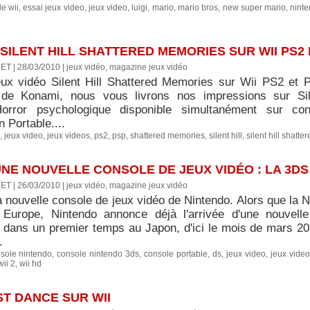
e wii
,
essai jeux video
,
jeux video
,
luigi
,
mario
,
mario bros
,
new super mario
,
nint
 SILENT HILL SHATTERED MEMORIES SUR WII PS2 
ET | 28/03/2010
|
jeux vidéo, magazine jeux vidéo
eux vidéo Silent Hill Shattered Memories sur Wii PS2 et 
n de Konami, nous vous livrons nos impressions sur Sil
-Horror psychologique disponible simultanément sur co
n Portable....
,
jeux video
,
jeux videos
,
ps2
,
psp
,
shattered memories
,
silent hill
,
silent hill shatt
NE NOUVELLE CONSOLE DE JEUX VIDÉO : LA 3DS
ET | 26/03/2010
|
jeux vidéo, magazine jeux vidéo
a nouvelle console de jeux vidéo de Nintendo. Alors que la 
 Europe, Nintendo annonce déjà l'arrivée d'une nouvelle
 dans un premier temps au Japon, d'ici le mois de mars 2
.
sole nintendo
,
console nintendo 3ds
,
console portable
,
ds
,
jeux video
,
jeux video
wii 2
,
wii hd
ST DANCE SUR WII