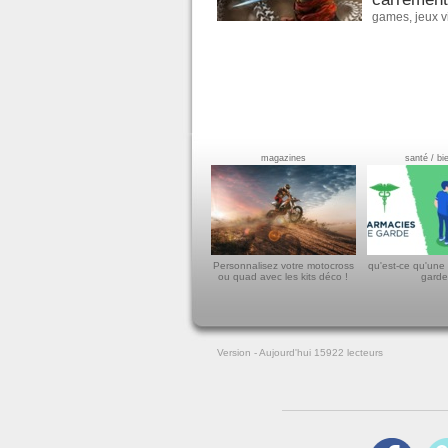
games
,
jeux 
magazines
santé / bi
Personnalisez votre motocross
qu'est-ce qu'une
ou quad avec les kits déco !
garde
Version
- Aujourd'hui 15922
lecteurs