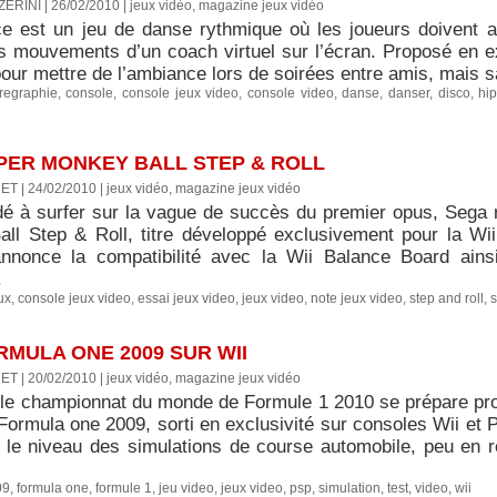
ERINI | 26/02/2010
|
jeux vidéo, magazine jeux vidéo
e est un jeu de danse rythmique où les joueurs doivent a
s mouvements d’un coach virtuel sur l’écran. Proposé en exc
pour mettre de l’ambiance lors de soirées entre amis, mais s
regraphie
,
console
,
console jeux video
,
console video
,
danse
,
danser
,
disco
,
hi
UPER MONKEY BALL STEP & ROLL
ET | 24/02/2010
|
jeux vidéo, magazine jeux vidéo
dé à surfer sur la vague de succès du premier opus, Sega 
ll Step & Roll, titre développé exclusivement pour la Wi
 annonce la compatibilité avec la Wii Balance Board ai
.
ux
,
console jeux video
,
essai jeux video
,
jeux video
,
note jeux video
,
step and roll
,
s
RMULA ONE 2009 SUR WII
ET | 20/02/2010
|
jeux vidéo, magazine jeux vidéo
 le championnat du monde de Formule 1 2010 se prépare pr
Formula one 2009, sorti en exclusivité sur consoles Wii et 
 le niveau des simulations de course automobile, peu en r
09
,
formula one
,
formule 1
,
jeu video
,
jeux video
,
psp
,
simulation
,
test
,
video
,
wii