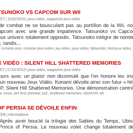
ATSUNOKO VS CAPCOM SUR WII
ET | 11/02/2010
|
jeux vidéo, magazine jeux vidéo
de combat ne se bousculant pas au portillon de la Wii, no
apcom avec une grande impatience. Tatsunoko vs Capco
ux univers totalement opposés. Tatsunoko intègre de nomb
 tandis...
,
console jeux
,
console jeux video
,
jeu video
,
jeux video
,
tatsunoko
,
test jeux video
,
 VIDÉO : SILENT HILL SHATTERED MEMORIES
ET | 07/02/2010
|
jeux vidéo, magazine jeux vidéo
jours avec un plaisir non dissimulé que l'on honore les inv
un nouveau Jeux Vidéo. Konami dévoile ainsi son futur « hit 
, Silent Hill Shattered Memories. Une démonstration centrée
re
,
essai
,
pre test
,
preview
,
ps2
,
shattered memories
,
silent hill
,
wii
F PERSIA SE DÉVOILE ENFIN
2008
|
informatique
 Après avoir bouclé la trilogie des Sables du Temps, Ubiso
rince of Persia. Le nouveau volet change totalement d
..