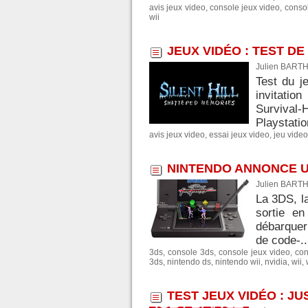
avis jeux video
,
console jeux video
,
consol
wii
JEUX VIDÉO : TEST DE
Julien BARTH
Test du j
invitatio
Survival
Playstatio
avis jeux video
,
essai jeux video
,
jeu video
NINTENDO ANNONCE U
Julien BARTH
La 3DS, l
sortie en
débarquer
de code-..
3ds
,
console 3ds
,
console jeux video
,
con
3ds
,
nintendo ds
,
nintendo wii
,
nvidia
,
wii
,
TEST JEUX VIDÉO : JU