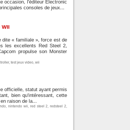
e occasion, l'éditeur Electronic
rincipales consoles de jeux...
 WII
dite « familiale », force est de
ès les excellents Red Steel 2,
 Capcom propulse son Monster
troller
,
test jeux video
,
wii
e officielle, statut ayant permis
tant, bien qu'intéressant, cette
n raison de la...
endo
,
nintendo wii
,
red steel 2
,
redsteel 2
,