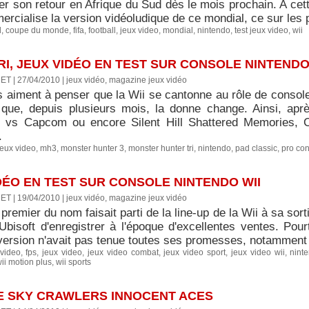
er son retour en Afrique du Sud dès le mois prochain. A cett
rcialise la version vidéoludique de ce mondial, ce sur les p
d
,
coupe du monde
,
fifa
,
football
,
jeux video
,
mondial
,
nintendo
,
test jeux video
,
wii
I, JEUX VIDÉO EN TEST SUR CONSOLE NINTENDO
ET | 27/04/2010
|
jeux vidéo, magazine jeux vidéo
s aiment à penser que la Wii se cantonne au rôle de console 
 que, depuis plusieurs mois, la donne change. Ainsi, apr
o vs Capcom ou encore Silent Hill Shattered Memories,
.
jeux video
,
mh3
,
monster hunter 3
,
monster hunter tri
,
nintendo
,
pad classic
,
pro con
IDÉO EN TEST SUR CONSOLE NINTENDO WII
ET | 19/04/2010
|
jeux vidéo, magazine jeux vidéo
premier du nom faisait parti de la line-up de la Wii à sa sorti
'Ubisoft d'enregistrer à l'époque d'excellentes ventes. Pour
version n'avait pas tenue toutes ses promesses, notamment e
 video
,
fps
,
jeux video
,
jeux video combat
,
jeux video sport
,
jeux video wii
,
nint
ii motion plus
,
wii sports
HE SKY CRAWLERS INNOCENT ACES