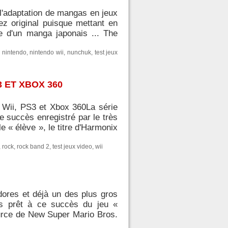
l'adaptation de mangas en jeux
sez original puisque mettant en
le d'un manga japonais ... The
,
nintendo
,
nintendo wii
,
nunchuk
,
test jeux
3 ET XBOX 360
o Wii, PS3 et Xbox 360La série
 succès enregistré par le très
 « élève », le titre d'Harmonix
,
rock
,
rock band 2
,
test jeux video
,
wii
dores et déjà un des plus gros
s prêt à ce succès du jeu «
ource de New Super Mario Bros.