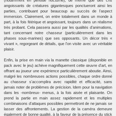
(notamment en période nocturne), de même que des cris
angoissants de créatures gigantesques ponctueront ainsi les
parties, contribuant pour beaucoup au succès de l'aspect
immersion. Clairement, on entre totalement dans un monde à
part, à la fois féérique et angoissant, toujours dans un réalisme
très probant. Cela passera aussi par les qualités d'animations,
tant concernant notre chasseur (particulièrement dans les
phases sous-marines) que ses opposants. Un décor très «
vivant », regorgeant de détails, que l'on visite avec un véritable
plaisir.
Enfin, la prise en main via la manette classique (disponible en
pack avec le jeu) achève magnifiquement cette œuvre d'art, en
offrant au joueur une expérience particulièrement aboutie. Ainsi,
malgré les nombreuses actions possibles, chaque ordre donné
au chasseur s'accomplira avec rapidité et efficacité, sans
jamais noter de problèmes de précision. Idem pour la navigation
dans les -nombreux- menus, à la fois aisée et plaisante. On
prend la partie en main assez rapidement et les multiples
combinaisons d'attaques possibles permettront de ne jamais se
lasser des affrontements. La gestion de la caméra demeure
également de bonne qualité, à la faveur de la présence du stick