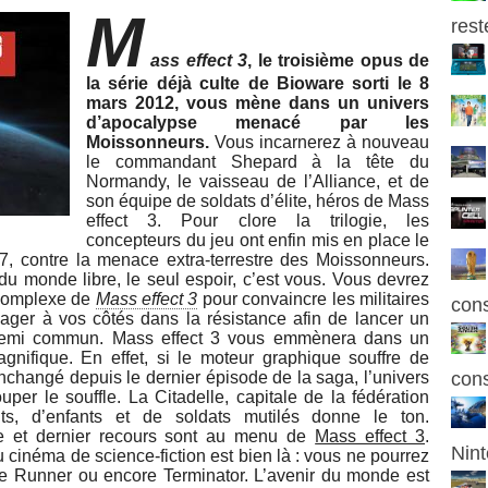
M
rest
ass effect 3
, le troisième opus de
la série déjà culte de Bioware sorti le 8
mars 2012, vous mène dans un univers
d’apocalypse menacé par les
Moissonneurs.
Vous incarnerez à nouveau
le commandant Shepard à la tête du
Normandy, le vaisseau de l’Alliance, et de
son équipe de soldats d’élite, héros de Mass
effect 3. Pour clore la trilogie, les
concepteurs du jeu ont enfin mis en place le
7, contre la menace extra-terrestre des Moissonneurs.
u monde libre, le seul espoir, c’est vous. Vous devrez
t complexe de
Mass effect 3
pour convaincre les militaires
con
gager à vos côtés dans la résistance afin de lancer un
nnemi commun. Mass effect 3 vous emmènera dans un
nifique. En effet, si le moteur graphique souffre de
 inchangé depuis le dernier épisode de la saga, l’univers
cons
ouper le souffle. La Citadelle, capitale de la fédération
ts, d’enfants et de soldats mutilés donne le ton.
ue et dernier recours sont au menu de
Mass effect 3
.
Nint
cinéma de science-fiction est bien là : vous ne pourrez
e Runner ou encore Terminator. L’avenir du monde est