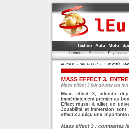
Techno
Auto
Moto
Sp
Littérature
Sciences
Psychologi
ACCUEIL
>
HIGH-TECH
>
JEUX VIDÉO, MA
MASS EFFECT 3, ENTR
Mass effect 3 fait douter les fan
Mass effect 3, attendu dep
Immédiatement premier au box-o
Effect réussi à allier un uni
Jouabilité et immersion sont 
effect 3 a déçu une importante
Mass effect 3 : combattez l