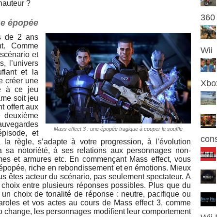
hauteur ?
360
une épopée
 de 2 ans
ent. Comme
Wii
scénario et
s, l’univers
flant et la
de créer une
Xbox
e à ce jeu
me soit jeu
t offert aux
le deuxième
uvegardes
Mass effect 3 : une épopée tragique à couper le souffle
épisode, et
cons
a règle, s’adapte à votre progression, à l’évolution
à sa notoriété, à ses relations aux personnages non-
rmes et armures etc. En commençant Mass effect, vous
 épopée, riche en rebondissement et en émotions. Mieux
s êtes acteur du scénario, pas seulement spectateur. A
 choix entre plusieurs réponses possibles. Plus que du
é un choix de tonalité de réponse : neutre, pacifique ou
paroles et vos actes au cours de Mass effect 3, comme
rio change, les personnages modifient leur comportement