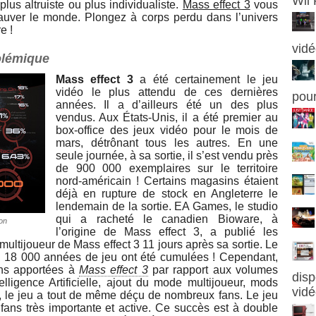
Wii
plus altruiste ou plus individualiste.
Mass effect 3
vous
 sauver le monde. Plongez à corps perdu dans l’univers
e !
vidé
polémique
Mass effect 3
a été certainement le jeu
vidéo le plus attendu de ces dernières
pou
années. Il a d’ailleurs été un des plus
vendus. Aux États-Unis, il a été premier au
box-office des jeux vidéo pour le mois de
mars, détrônant tous les autres. En une
seule journée, à sa sortie, il s’est vendu près
de 900 000 exemplaires sur le territoire
nord-américain ! Certains magasins étaient
déjà en rupture de stock en Angleterre le
lendemain de la sortie. EA Games, le studio
qui a racheté le canadien Bioware, à
ion
l’origine de Mass effect 3, a publié les
multijoueur de Mass effect 3 11 jours après sa sortie. Le
rs, 18 000 années de jeu ont été cumulées ! Cependant,
ons apportées à
Mass effect 3
par rapport aux volumes
disp
telligence Artificielle, ajout du mode multijoueur, mods
vid
s, le jeu a tout de même déçu de nombreux fans. Le jeu
ans très importante et active. Ce succès est à double