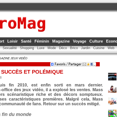
ort
Loisir
Santé
Féminin
Magazine
Voyage
Culture
Econ
e
Sexualité
Shopping
Luxe
Mode
Déco
Brico
Jardin
Cuisine
Web
GAZINE JEUX VIDÉO
E SUCCÈS ET POLÉMIQUE
s
uis fin 2010, est enfin sorti en mars dernier.
ffice des jeux vidéo, il a explosé les ventes. Mass
vers scénaristique riche et des décors somptueux.
ses caractéristiques premières. Malgré cela, Mass
 communauté de fans. Retour sur un succès mitigé.
a fin du monde