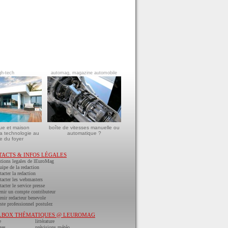
gh-tech
automag, magazine automobile
ue et maison
boîte de vitesses manuelle ou
a technologie au
automatique ?
e du foyer
TACTS & INFOS LÉGALES
tions legales de lEuroMag
uipe de la redaction
acter la redaction
acter les webmasters
acter le service presse
nir un compte contributeur
nir redacteur benevole
ste professionnel postulez
LBOX THÉMATIQUES @ LEUROMAG
e
littérature
ges
prévisions météo