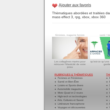
Ajouter aux favoris
Thèmatiques abordées et traitées dan
mass effect 3
,
rpg
,
xbox
,
xbox 360
féminines, magazine feminin
santé / bi
Les collagènes marins pour
qu'est-ce qu'une
retrouver l'élasticité de votre
garde
peau
RUBRIQUES & THÉMATIQUES
TH
Femmes et Féminines
P
Santé et Bien-Être
P
Loisirs et Sports divers
S
Automobile magazine
S
Moto Quad et 2 roues
I
High-tech et technologies
l
Arts, Cultures et Savoir
J
Littérature francophone
A
Voyages et découvertes
V