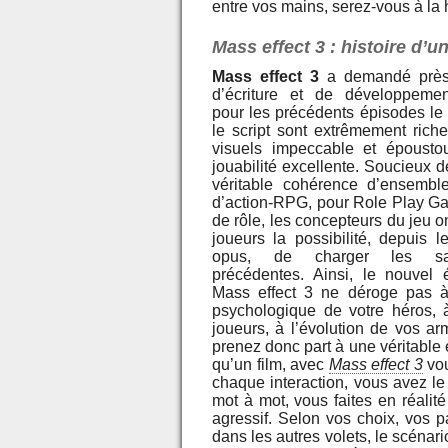
entre vos mains, serez-vous à la 
Mass effect 3 : histoire d’
Mass effect 3
a demandé près
d’écriture et de développem
pour les précédents épisodes le 
le script sont extrêmement riche
visuels impeccable et époustou
jouabilité excellente. Soucieux 
véritable cohérence d’ensembl
d’action-RPG, pour Role Play Ga
de rôle, les concepteurs du jeu on
joueurs la possibilité, depuis 
opus, de charger les sa
précédentes. Ainsi, le nouvel 
Mass effect 3 ne déroge pas à l
psychologique de votre héros, 
joueurs, à l’évolution de vos a
prenez donc part à une véritable
qu’un film, avec
Mass effect 3
vou
chaque interaction, vous avez le
mot à mot, vous faites en réalit
agressif. Selon vos choix, vos 
dans les autres volets, le scéna