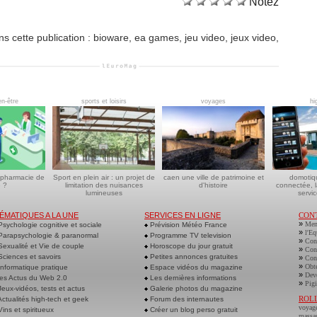
Notez
s cette publication
:
bioware
,
ea games
,
jeu video
,
jeux video
,
en-être
sports et loisirs
voyages
hi
 pharmacie de
Sport en plein air : un projet de
caen une ville de patrimoine et
domotiq
 ?
limitation des nuisances
d'histoire
connectée, l
lumineuses
servic
ÉMATIQUES A LA UNE
SERVICES EN LIGNE
CON
»
Men
sychologie cognitive et sociale
Prévision Météo France
»
l'Eq
arapsychologie & paranormal
Programme TV television
»
Cont
exualité et Vie de couple
Horoscope du jour gratuit
»
Cont
ciences et savoirs
Petites annonces gratuites
»
Cont
»
Obte
nformatique pratique
Espace vidéos du magazine
»
Deve
es Actus du Web 2.0
Les dernières informations
»
Pigi
eux-vidéos, tests et actus
Galerie photos du magazine
ROL
ctualités high-tech et geek
Forum des internautes
voyag
ins et spiritueux
Créer un blog perso gratuit
massa