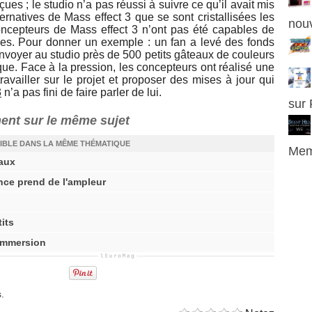
çues ; le studio n’a pas réussi à suivre ce qu’il avait mis
ternatives de Mass effect 3 que se sont cristallisées les
nou
concepteurs de Mass effect 3 n’ont pas été capables de
tives. Pour donner un exemple : un fan a levé des fonds
voyer au studio près de 500 petits gâteaux de couleurs
que. Face à la pression, les concepteurs ont réalisé une
travailler sur le projet et proposer des mises à jour qui
3
n’a pas fini de faire parler de lui.
sur
ment sur le même sujet
IBLE DANS LA MÊME THÉMATIQUE
Mem
iaux
ance prend de l'ampleur
its
 immersion
s.