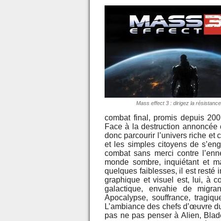
Mass effect 3 : dirigez la résistance
combat final, promis depuis 200
Face à la destruction annoncée d
donc parcourir l’univers riche e
et les simples citoyens de s’en
combat sans merci contre l’e
monde sombre, inquiétant et mag
quelques faiblesses, il est resté
graphique et visuel est, lui, à c
galactique, envahie de migran
Apocalypse, souffrance, tragiq
L’ambiance des chefs d’œuvre du 
pas ne pas penser à Alien, Blad