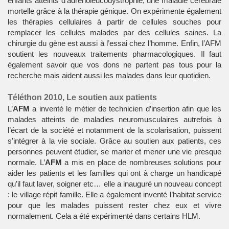
enfants atteints d'adrénoleucodystrophie, une maladie cérébrale
mortelle grâce à la thérapie génique. On expérimente également
les thérapies cellulaires à partir de cellules souches pour
remplacer les cellules malades par des cellules saines. La
chirurgie du gène est aussi à l’essai chez l’homme. Enfin, l’AFM
soutient les nouveaux traitements pharmacologiques. Il faut
également savoir que vos dons ne partent pas tous pour la
recherche mais aident aussi les malades dans leur quotidien.
Téléthon 2010, Le soutien aux patients
L’
AFM
a inventé le métier de technicien d’insertion afin que les
malades atteints de maladies neuromusculaires autrefois à
l’écart de la société et notamment de la scolarisation, puissent
s’intégrer à la vie sociale. Grâce au soutien aux patients, ces
personnes peuvent étudier, se marier et mener une vie presque
normale. L’
AFM
a mis en place de nombreuses solutions pour
aider les patients et les familles qui ont à charge un handicapé
qu’il faut laver, soigner etc… elle a inauguré un nouveau concept
: le village répit famille. Elle a également inventé l’habitat service
pour que les malades puissent rester chez eux et vivre
normalement. Cela a été expérimenté dans certains HLM.