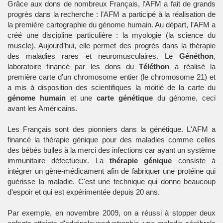
Grâce aux dons de nombreux Français, l’
AFM
a fait de grands
progrès dans la recherche : l’AFM a participé à la réalisation de
la première cartographie du génome humain. Au départ, l’AFM a
créé une discipline particulière : la
myologie
(la science du
muscle). Aujourd’hui, elle permet des progrès dans la
thérapie
des maladies rares et neuromusculaires. Le
Généthon
,
laboratoire
financé par les dons du
Téléthon
a réalisé la
première carte d’un chromosome entier (le chromosome 21) et
a mis à disposition des scientifiques la moitié de la carte du
génome humain
et une
carte génétique
du génome, ceci
avant les Américains.
Les Français sont des pionniers dans la
génétique
. L'AFM a
financé la thérapie génique pour des maladies comme celles
des bébés bulles à la merci des infections car ayant un système
immunitaire défectueux. La
thérapie génique
consiste à
intégrer un gène-médicament afin de fabriquer une protéine qui
guérisse la maladie. C'est une technique qui donne beaucoup
d'espoir et qui est expérimentée depuis 20 ans.
Par exemple, en novembre 2009, on a réussi à stopper deux