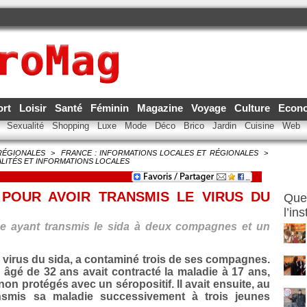
ort
Loisir
Santé
Féminin
Magazine
Voyage
Culture
Econ
e
Sexualité
Shopping
Luxe
Mode
Déco
Brico
Jardin
Cuisine
Web
RÉGIONALES
>
FRANCE : INFORMATIONS LOCALES ET RÉGIONALES
>
LITÉS ET INFORMATIONS LOCALES
 POUR AVOIR TRANSMIS LE VIRUS DU
Quel
l’in
 ayant transmis le sida à deux compagnes et un
u virus du sida, a contaminé trois de ses compagnes.
âgé de 32 ans avait contracté la maladie à 17 ans,
n protégés avec un séropositif. Il avait ensuite, au
nsmis sa maladie successivement à trois jeunes