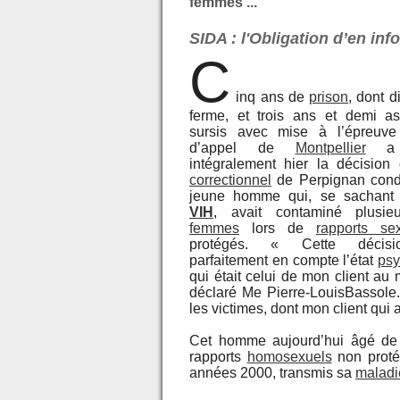
femmes ...
SIDA : l'Obligation d’en in
C
inq ans de
prison
, dont d
ferme, et trois ans et demi as
sursis avec mise à l’épreuve
d’appel de
Montpellier
a c
intégralement hier la décisio
correctionnel
de Perpignan con
jeune homme qui, se sachant 
VIH
, avait contaminé plusi
femmes
lors de
rapports se
protégés. « Cette décis
parfaitement en compte l’état
psy
qui était celui de mon client au 
déclaré Me Pierre-LouisBassole.
les victimes, dont mon client qui
Cet homme aujourd’hui âgé de 
rapports
homosexuels
non prot
années 2000, transmis sa
maladi