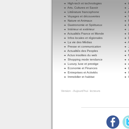
High-tech et technologies
l
Arts, Cultures et Savoir
J
Littérature francophone
A
Voyages et découvertes
V
Nature et Animaux
R
Gastronomie et Spiritueux
E
Intérieur et extérieur
J
Actualités France et Monde
B
Infos locales et régionales
D
La vie des Médias
A
Presse et communication
J
Actualités des Peoples
M
Actus insolites du web
M
Shopping mode tendance
e
Luxury, luxe et prestige
e
Economie et Finances
L
Entreprises et Activités
I
Immobilier et habitat
I
Version
- Aujourd'hui
lecteurs