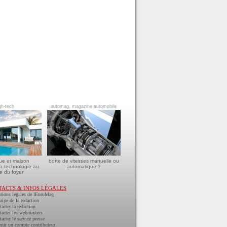
gh-tech
automag, magazine automobile
ue et maison
boîte de vitesses manuelle ou
a technologie au
automatique ?
e du foyer
TACTS & INFOS LÉGALES
tions legales de lEuroMag
uipe de la redaction
acter la redaction
acter les webmasters
acter le service presse
nir un compte contributeur