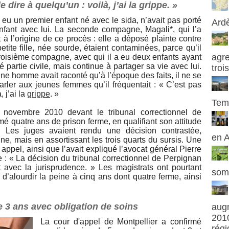
dire à quelqu’un : voilà, j’ai la grippe. »
eu un premier enfant né avec le sida, n’avait pas porté
Ard
enfant avec lui. La seconde compagne, Magali*, qui l’a
à l’origine de ce procès : elle a déposé plainte contre
etite fille, née sourde, étaient contaminées, parce qu’il
agre
troisième compagne, avec qui il a eu deux enfants ayant
é partie civile, mais continue à partager sa vie avec lui.
troi
une homme avait raconté qu’à l’époque des faits, il ne se
parler aux jeunes femmes qu’il fréquentait : « C’est pas
 j’ai la
grippe
. »
Tem
 novembre 2010 devant le tribunal correctionnel de
mé quatre ans de prison ferme, en qualifiant son attitude
 Les juges avaient rendu une décision contrastée,
en 
e, mais en assortissant les trois quarts du sursis. Une
t appel, ainsi que l’avait expliqué l’avocat général Pierre
e : « La décision du tribunal correctionnel de Perpignan
avec la jurisprudence. » Les magistrats ont pourtant
som
 d’alourdir la peine à cinq ans dont quatre ferme, ainsi
de 3 ans avec obligation de soins
augm
2010
La cour d'appel de Montpellier a confirmé
régi