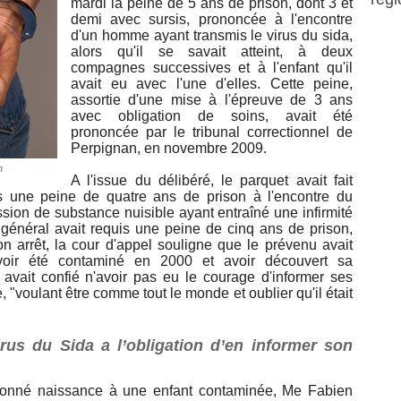
mardi la peine de 5 ans de prison, dont 3 et
demi avec sursis, prononcée à l'encontre
d'un homme ayant transmis le virus du sida,
alors qu'il se savait atteint, à deux
compagnes successives et à l'enfant qu'il
avait eu avec l'une d'elles. Cette peine,
assortie d'une mise à l'épreuve de 3 ans
avec obligation de soins, avait été
prononcée par le tribunal correctionnel de
Perpignan, en novembre 2009.
n
A l'issue du délibéré, le parquet avait fait
is une peine de quatre ans de prison à l'encontre du
ssion de substance nuisible ayant entraîné une infirmité
 général avait requis une peine de cinq ans de prison,
n arrêt, la cour d'appel souligne que le prévenu avait
avoir été contaminé en 2000 et avoir découvert sa
Il avait confié n'avoir pas eu le courage d'informer ses
"voulant être comme tout le monde et oublier qu'il était
rus du Sida a l’obligation d’en informer son
onné naissance à une enfant contaminée, Me Fabien