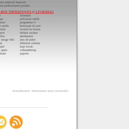
nir redacteur benevole
ste professionnel postulez
LBOX THÉMATIQUES @ LEUROMAG
e
littérature
ges
prévisions météo
ermie
programme tv
e tactile
horoscope du jour
obile
investir en bourse
port
réséaux sociaux
vélos
aérothermie
n lavage vélo
jeux de poker
at
rédaction contenu
pple
kopi luwak
 apple
webmarketing
phone
pigistes
Actuellement
internautes sont connectés