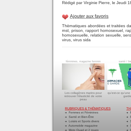
Rédigé par Virginie Pierre, le Jeudi 
Ajouter aux favoris
Thèmatiques abordées et traitées da
mst
,
prison
,
rapport homosexuel
,
ra
homosexuelle
,
relation sexuelle
,
sero
virus
,
virus sida
féminines, magazine feminin
santé / bi
Les collagènes marins pour
qu'est-ce qu'une
retrouver l'élasticité de votre
garde
peau
RUBRIQUES & THÉMATIQUES
TH
Femmes et Féminines
P
Santé et Bien-Être
P
Loisirs et Sports divers
S
Automobile magazine
S
Moto Quad et 2 roues
I