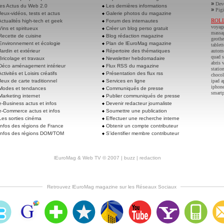
»
Deve
es Actus du Web 2.0
Les dernières informations
»
Pigi
eux-vidéos, tests et actus
Galerie photos du magazine
ROL
ctualités high-tech et geek
Forum des internautes
voyag
ins et spiritueux
Créer un blog perso gratuit
massa
ecette de cuisine
Blog rédaction magazine
geoth
nvironnement et écologie
Plan de lEuroMag magazine
tablett
ardin et extérieur
Répertoire des thématiques
autom
quad s
ricolage et travaux
Newsletter hebdomadaire
abris 
éco aménagement intérieur
Flux RSS du magazine
statio
ctivités et Loisirs créatifs
Présentation des flux rss
chocol
eux de carte traditionnel
Services en ligne
ipad a
iphone
odes et tendances
Communiqués de presse
smart
arketing internet
Publier communiqués de presse
-Business actus et infos
Devenir redacteur journaliste
-Commerce actus et infos
Soumettre une publication
es sorties cinéma
Effectuer une recherche interne
nfos des régions de France
Obtenir un compte contributeur
nfos des régions DOM/TOM
S'identifier membre contributeur
lEuroMag
&
Web TV
© 2007 |
buzz
|
redaction
Retrouvez lEuroMag magazine sur les Réseaux Sociaux