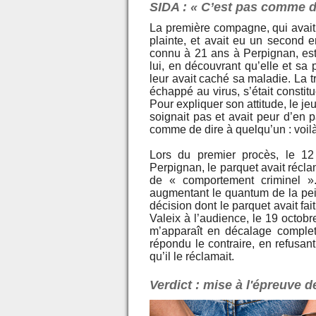
SIDA : « C’est pas comme de 
La première compagne, qui avait 
plainte, et avait eu un second 
connu à 21 ans à Perpignan, est 
lui, en découvrant qu’elle et sa p
leur avait caché sa maladie. La 
échappé au virus, s’était constitu
Pour expliquer son attitude, le je
soignait pas et avait peur d’en 
comme de dire à quelqu’un : voilà,
Lors du premier procès, le 12
Perpignan, le parquet avait récla
de « comportement criminel ».
augmentant le quantum de la pein
décision dont le parquet avait fai
Valeix à l’audience, le 19 octobr
m’apparaît en décalage complet 
répondu le contraire, en refusant
qu’il le réclamait.
Verdict : mise à l'épreuve 