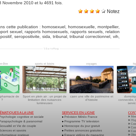
18 Novembre 2010 et lu 4691 fois.
Notez
ns cette publication
:
homosexuel
,
homosexuelle
,
montpellier
,
pport sexuel
,
rapports homosexuels
,
rapports sexuels
,
relation
positif
,
seropositivite
,
sida
,
tribunal
,
tribunal correctionnel
,
vih
,
en-être
sports et loisirs
voyages
hi
 pharmacie de
Sport en plein air : un projet de
caen une ville de patrimoine et
domotiq
 ?
limitation des nuisances
d'histoire
connectée, l
lumineuses
servic
ÉMATIQUES A LA UNE
SERVICES EN LIGNE
CON
»
Men
sychologie cognitive et sociale
Prévision Météo France
»
l'Eq
arapsychologie & paranormal
Programme TV television
»
Cont
exualité et Vie de couple
Horoscope du jour gratuit
»
Cont
ciences et savoirs
Petites annonces gratuites
»
Cont
»
Obte
nformatique pratique
Espace vidéos du magazine