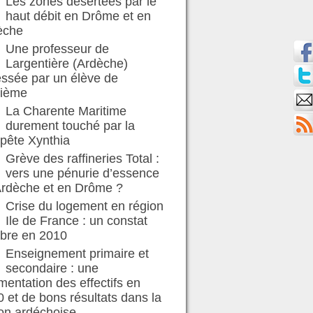
Les zones désertées par le
haut débit en Drôme et en
èche
Une professeur de
Largentière (Ardèche)
ssée par un élève de
sième
La Charente Maritime
durement touché par la
pête Xynthia
Grève des raffineries Total :
vers une pénurie d’essence
Ardèche et en Drôme ?
Crise du logement en région
Ile de France : un constat
bre en 2010
Enseignement primaire et
secondaire : une
entation des effectifs en
 et de bons résultats dans la
on ardéchoise