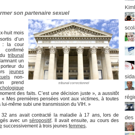
Kim
former son partenaire sexuel
scol
ix-huit mois
sortis d’un
 : la cour
onfirmé
n du
tribunal
damnant un
porteur du
eurs
jeunes
sida
xuels
non-
ion prend
tribunal correctionnel
chologique
moment des faits. C’est une décision juste », a aussitôt
rég
 « Mes premières pensées vont aux victimes, à toutes
 a lui-même subi une transmission du VIH. »
32 ans avait contracté la maladie à 17 ans, lors de
des 
égés avec un
séropositif
. Il avait ensuite, au cours des
e
successivement à trois jeunes
femmes
.