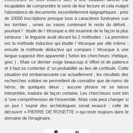
incapables de comprendre le sens de leur lecture et cela malgré
l’abondance de documents essentiellement épigraphiques : près
de 10000 inscriptions presque tous à caractères funéraires sue
les tombes , urnes ou vases contenant le reste du défunt .
pourtant l ‘ étude de l ‘étrusque a été examiné de la façon la plus
sérieuse : le linguiste avait devant lui 2 méthodes : La première
est la méthode inductive qui étudie l ‘étrusque par elle même ;
ensuite la méthode déductive qui compare l ‘étrusque à une
langue supposé être apparenté ( Selon les chercheurs :rhétique,
grec ) . Mais ce dernier exige beaucoup d ‘effort et de patience
et il faut se contenter d ‘un probabilité au lieu de certitude. Cette
situation est embarrassante car actuellement ; les résultats des
recherches solides ne permettent de connaître que de noms de
héros, de quelques dieux ; aucune phrase ne se laisse
interprétée, traduire de façon certaine. Les chercheurs sont loin
d ‘une compréhension de l’ensemble. Mais cela peut changer si
un jour l ‘espoir des archéologues serait exaucé : celle de
découvrir « PIERRE DE ROSETTE » qui reste toujours dans le
domaine de l’imaginaire.