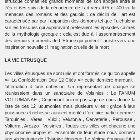
étrusque connaît les grands moments de son apogée entre le
7ès et 6ès suivi de la décadence de l art vers 475 et 400 vu la
menaces des romains et des gaulois : ce déclin de l art est
caractérisée par par l apparition des démons tel que Tulchulcha
sur les fresques qui auparavant préféraient les épisodes calmes
de la mythologie grecque ; cela est due à l assombrissement
des derniers moments de l ‘Etrurie qui portent l’ artiste vers une
inspiration nouvelle ; l imagination cruelle de la mort
LA VIE ETRUSQUE
Les villes étrusques se sont unis et ont formés ce qu ‘on appelle
«« La Confédération Des 12 Cités «« cette dernière marquait l
‘affirmation d ‘une cohésion. Un représentant de chaque se
réunissaient dans un sanctuaire de Volsinies : Le FANUM
VOLTUMANAE ; Cependant aucun passage ne nous donne la
liste de ces 12 lucumonies mais plusieurs villes ; grâce à leur
puissance et richesse auraient mérité d ‘en faire partie comme :
Tarquinies , Veres , Vulci ; Velutonia , Cerveterie , Perousse ,
Volterra , Arezzo , Volsinies . Toutes ces villes ont chacune une
physionomie propre et l’ensemble de leur étude nous donnera
une vision juste de l ‘histoire étrusque. Le régime étrusque fut à