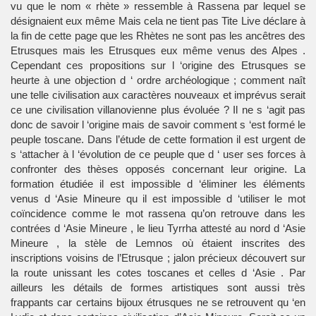
vu que le nom « rhète » ressemble à Rassena par lequel se
désignaient eux même Mais cela ne tient pas Tite Live déclare à
la fin de cette page que les Rhètes ne sont pas les ancêtres des
Etrusques mais les Etrusques eux même venus des Alpes .
Cependant ces propositions sur l ‘origine des Etrusques se
heurte à une objection d ‘ ordre archéologique ; comment naît
une telle civilisation aux caractères nouveaux et imprévus serait
ce une civilisation villanovienne plus évoluée ? Il ne s ‘agit pas
donc de savoir l ‘origine mais de savoir comment s ‘est formé le
peuple toscane. Dans l’étude de cette formation il est urgent de
s ‘attacher à l ‘évolution de ce peuple que d ‘ user ses forces à
confronter des thèses opposés concernant leur origine. La
formation étudiée il est impossible d ‘éliminer les éléments
venus d ‘Asie Mineure qu il est impossible d ‘utiliser le mot
coïncidence comme le mot rassena qu’on retrouve dans les
contrées d ‘Asie Mineure , le lieu Tyrrha attesté au nord d ‘Asie
Mineure , la stèle de Lemnos où étaient inscrites des
inscriptions voisins de l’Etrusque ; jalon précieux découvert sur
la route unissant les cotes toscanes et celles d ‘Asie . Par
ailleurs les détails de formes artistiques sont aussi très
frappants car certains bijoux étrusques ne se retrouvent qu ‘en