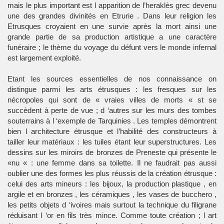
mais le plus important est l apparition de l’heraklès grec devenu
une des grandes divinités en Etrurie . Dans leur religion les
Etrusques croyaient en une survie après la mort ainsi une
grande partie de sa production artistique a une caractère
funéraire ; le thème du voyage du défunt vers le monde infernal
est largement exploité.
Etant les sources essentielles de nos connaissance on
distingue parmi les arts étrusques : les fresques sur les
nécropoles qui sont de « vraies villes de morts « st se
succèdent à perte de vue ; d ‘autres sur les murs des tombes
souterrains à l ‘exemple de Tarquinies . Les temples démontrent
bien l architecture étrusque et l’habilité des constructeurs à
tailler leur matériaux : les tuiles étant leur superstructures. Les
dessins sur les miroirs de bronzes de Preneste qui présente le
«nu « : une femme dans sa toilette. Il ne faudrait pas aussi
oublier une des formes les plus réussis de la création étrusque :
celui des arts mineurs : les bijoux, la production plastique , en
argile et en bronzes , les céramiques , les vases de bucchero ,
les petits objets d ‘ivoires mais surtout la technique du filigrane
réduisant l ‘or en fils très mince. Comme toute création ; l art