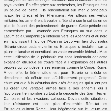
pays voisins. En effet grâce aux recherches, les Etrusques était
un peuple de pirate ; ils rencontraient sur mer 2 principaux
rivaux les Grecs et les Phéniciens. Par ailleurs ses vertus
militaires les amenèrent à vouloir s ‘étendre sue le sol italien de
plus ils étaient des professionnels de guerre. Cette période est
caractérisée par l ‘avancée des Etrusques au sud dans le
Latium et la Campanie ; à l’intérieur vers les Apennins et au nord
en franchissant l ‘arc de l‘Apennin tosco –émilien d’où naîtra
l’Etrurie circumpadane , enfin les Etrusques s ‘installent sur la
plaine milanaise et constituait un vaste ensemble fédéral . Mais
cette unification de la péninsule est sans lendemain car cette
expansion étrusque se trouve face à l ‘expansion des autres
peuples qui vont devenir ses ennemis comme la Corse, Rome.
A cet effet le 5ème siècle est pour l’Etrurie un siècle de
décadence, où débute son affaiblissement progressif. Cette
chute est due à la désunion des cités étrusques qui n ‘ont pas
su créer une véritable armée face à ses ennemis qui s
‘accroissent en nombre surtout à la descente des Samnites en
Campanie et les invasions celtiques. Devant cette situation ;
leur résistance est sans plan d’ensemble. Résultat les
Etrusques quittent Rome ; leur hégémonie sur le Latium est