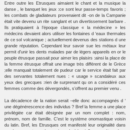
Entre outre les Etrusques aimaient le chant et la musique la
danse , le banquet les jeux :ce sont leur passe-temps favoris ;
les combats de gladiateurs provenaient dit -on de la Campanie
était vite devenu un rite sanglant et un divertissement barbare .
Ils pratiquaient à l’époque classique « la médecine » les
médecins devaient alors utiliser les fontaines d ‘eaux thermales
de ce sol volcanique ; actuellement devenus des stations d une
grande réputation. Cependant leur savoir sue les métaux leur
permit d’unir les dents malades par de légers appareils en or le
peuple étrusque passait pour aimer les plaisirs :ainsi la place de
la femme étrusque offrait une image très différent de le Grèce
;elle manquait totalement de pudeur car le service était fait par
des servantes totalement nues : « usage » scandaleux aux
yeux des grecques :rien de surprenant qu on a considéré ces
femmes comme des dévergondés, s’offrent au premier venu .
La décadence de la nation serait –elle donc accompagnés d ‘
une dégénérescence des individus ? Bref la femme a une place
privilégiée car était désignée par un nom complet : nom,
prénom, nom de famille. C’est le système onomastique voisin
du latin. Bref, les Etrusques ont manifesté leur originalité dans