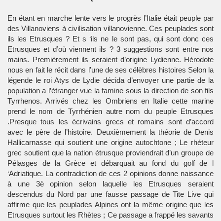
En étant en marche lente vers le progrès l’Italie était peuple par
des Villanoviens à civilisation villanovienne. Ces peuplades sont
ils les Etrusques ? Et s ‘ils ne le sont pas, qui sont donc ces
Etrusques et d’où viennent ils ? 3 suggestions sont entre nos
mains. Premièrement ils seraient d’origine Lydienne. Hérodote
nous en fait le récit dans l’une de ses célèbres histoires Selon la
légende le roi Atys de Lydie décida d’envoyer une partie de la
population a l’étranger vue la famine sous la direction de son fils
Tyrrhenos. Arrivés chez les Ombriens en Italie cette marine
prend le nom de Tyrrhénien autre nom du peuple Etrusques
.Presque tous les écrivains grecs et romains sont d’accord
avec le père de l’histoire. Deuxièmement la théorie de Denis
Hallicarnasse qui soutient une origine autochtone ; Le rhéteur
grec soutient que la nation étrusque proviendrait d’un groupe de
Pélasges de la Grèce et débarquait au fond du golf de l
‘Adriatique. La contradiction de ces 2 opinions donne naissance
à une 3è opinion selon laquelle les Etrusques seraient
descendus du Nord par une fausse passage de Tite Live qui
affirme que les peuplades Alpines ont la même origine que les
Etrusques surtout les Rhètes ; Ce passage a frappé les savants