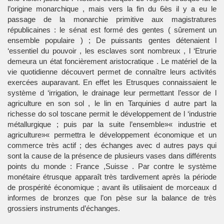
l’origine monarchique , mais vers la fin du 6ès il y a eu le
passage de la monarchie primitive aux magistratures
républicaines : le sénat est formé des gentes ( sûrement un
ensemble populaire ) ; De puissants gentes détenaient l
‘essentiel du pouvoir , les esclaves sont nombreux , l ‘Etrurie
demeura un état foncièrement aristocratique . Le matériel de la
vie quotidienne découvert permet de connaître leurs activités
exercées auparavant. En effet les Etrusques connaissaient le
système d ‘irrigation, le drainage leur permettant l’essor de l
agriculture en son sol , le lin en Tarquinies d autre part la
richesse do sol toscane permit le développement de l ‘industrie
métallurgique ; puis par la suite l’ensemble»« industrie et
agriculture»« permettra le développement économique et un
commerce très actif ; des échanges avec d autres pays qui
sont la cause de la présence de plusieurs vases dans différents
points du monde : France ,Suisse . Par contre le système
monétaire étrusque apparaît très tardivement après la période
de prospérité économique ; avant ils utilisaient de morceaux d
informes de bronzes que l’on pèse sur la balance de très
grossiers instruments d’échanges.