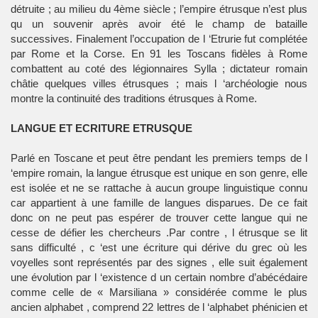
détruite ; au milieu du 4ème siècle ; l’empire étrusque n’est plus
qu un souvenir après avoir été le champ de bataille
successives. Finalement l’occupation de l ‘Etrurie fut complétée
par Rome et la Corse. En 91 les Toscans fidèles à Rome
combattent au coté des légionnaires Sylla ; dictateur romain
châtie quelques villes étrusques ; mais l ‘archéologie nous
montre la continuité des traditions étrusques à Rome.
LANGUE ET ECRITURE ETRUSQUE
Parlé en Toscane et peut être pendant les premiers temps de l
‘empire romain, la langue étrusque est unique en son genre, elle
est isolée et ne se rattache à aucun groupe linguistique connu
car appartient à une famille de langues disparues. De ce fait
donc on ne peut pas espérer de trouver cette langue qui ne
cesse de défier les chercheurs .Par contre , l étrusque se lit
sans difficulté , c ‘est une écriture qui dérive du grec où les
voyelles sont représentés par des signes , elle suit également
une évolution par l ‘existence d un certain nombre d’abécédaire
comme celle de « Marsiliana » considérée comme le plus
ancien alphabet , comprend 22 lettres de l ‘alphabet phénicien et