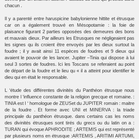
chacun .
Il y a parenté entre haruspicine babylonienne hittite et étrusque
car on a également trouvé en Mésopotamie : la foie de
plaisance figurant 2 parties opposées des demeures des bons
et mauvais dieux. Par ailleurs les Etrusques ne négligeaient pas
les signes qu ils croient être envoyés par les dieux surtout la
foudre ; il y avait ainsi 11 espèces de foudres et 9 dieux qui
avaient le pouvoir de les lancer. Jupiter –Tinia qui dispose à lui
seul 3 sortes de foudres. Ici les Toscans se referaient au point
de départ de la foudre et le lieu qu « il a atteint pour identifier le
dieu qui en était le responsable.
L ‘étude des différentes divinités du Panthéon étrusque nous
montre l ‘influence constante de la religion grecque et romaine. :
TINIA est l ‘ homologue de ZEUSet du JUPITER romain : maitre
de la foudre . Et forme avec UNI et MINERVA : la triade
principale du panthéon étrusque. dans certains cas les noms
des divinités étrusques sont tirés du grecs ou du latin on a :
TURAN qui évoque APHRODITE ; ARTEMIS qui est représenté
par plusieurs noms en étrusque :ARTEMIS , ARITIMI ARTUMI,