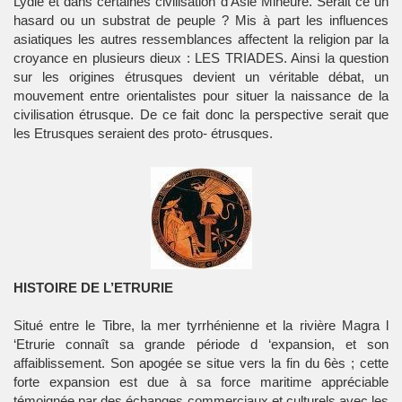
Lydie et dans certaines civilisation d’Asie Mineure. Serait ce un
hasard ou un substrat de peuple ? Mis à part les influences
asiatiques les autres ressemblances affectent la religion par la
croyance en plusieurs dieux : LES TRIADES. Ainsi la question
sur les origines étrusques devient un véritable débat, un
mouvement entre orientalistes pour situer la naissance de la
civilisation étrusque. De ce fait donc la perspective serait que
les Etrusques seraient des proto- étrusques.
HISTOIRE DE L’ETRURIE
Situé entre le Tibre, la mer tyrrhénienne et la rivière Magra l
‘Etrurie connaît sa grande période d ‘expansion, et son
affaiblissement. Son apogée se situe vers la fin du 6ès ; cette
forte expansion est due à sa force maritime appréciable
témoignée par des échanges commerciaux et culturels avec les