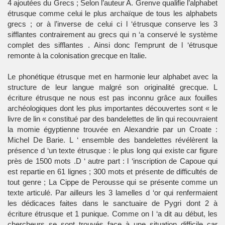
4 ajoutées du Grecs ; Selon l’auteur A. Grenve qualifie l’alphabet
étrusque comme celui le plus archaïque de tous les alphabets
grecs ; or à l’inverse de celui ci l ‘étrusque conserve les 3
sifflantes contrairement au grecs qui n ‘a conservé le système
complet des sifflantes . Ainsi donc l’emprunt de l ‘étrusque
remonte à la colonisation grecque en Italie.
Le phonétique étrusque met en harmonie leur alphabet avec la
structure de leur langue malgré son originalité grecque. L
écriture étrusque ne nous est pas inconnu grâce aux fouilles
archéologiques dont les plus importantes découvertes sont « le
livre de lin « constitué par des bandelettes de lin qui recouvraient
la momie égyptienne trouvée en Alexandrie par un Croate :
Michel De Barie. L ‘ ensemble des bandelettes révélèrent la
présence d ‘un texte étrusque : le plus long qui existe car figure
près de 1500 mots .D ‘ autre part : l ‘inscription de Capoue qui
est repartie en 61 lignes ; 300 mots et présente de difficultés de
tout genre ; La Cippe de Perousse qui se présente comme un
texte articulé. Par ailleurs les 3 lamelles d ‘or qui renfermaient
les dédicaces faites dans le sanctuaire de Pygri dont 2 à
écriture étrusque et 1 punique. Comme on l ‘a dit au début, les
chercheurs se sont trouvés face à une situation difficile car