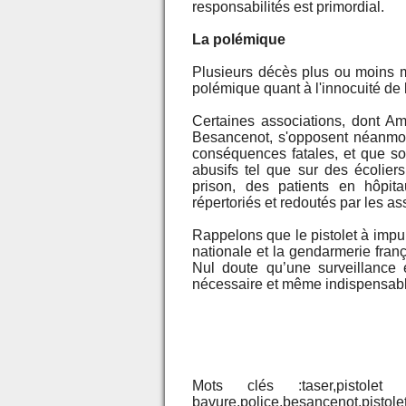
responsabilités est primordial.
La polémique
Plusieurs décès plus ou moins m
polémique quant à l'innocuité de l
Certaines associations, dont Amne
Besancenot, s'opposent néanmoins
conséquences fatales, et que son
abusifs tel que sur des écolie
prison, des patients en hôpita
répertoriés et redoutés par les a
Rappelons que le pistolet à impu
nationale et la gendarmerie franç
Nul doute qu’une surveillance e
nécessaire et même indispensab
Mots clés :taser,pistolet 
bavure,police,besancenot,pistole