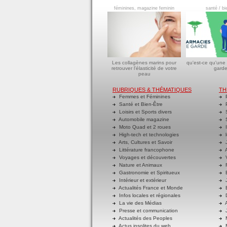
féminines, magazine feminin
santé / bi
Les collagènes marins pour
qu'est-ce qu'une
retrouver l'élasticité de votre
garde
peau
RUBRIQUES & THÉMATIQUES
TH
Femmes et Féminines
P
Santé et Bien-Être
P
Loisirs et Sports divers
S
Automobile magazine
S
Moto Quad et 2 roues
I
High-tech et technologies
l
Arts, Cultures et Savoir
J
Littérature francophone
A
Voyages et découvertes
V
Nature et Animaux
R
Gastronomie et Spiritueux
E
Intérieur et extérieur
J
Actualités France et Monde
B
Infos locales et régionales
D
La vie des Médias
A
Presse et communication
J
Actualités des Peoples
M
Actus insolites du web
M