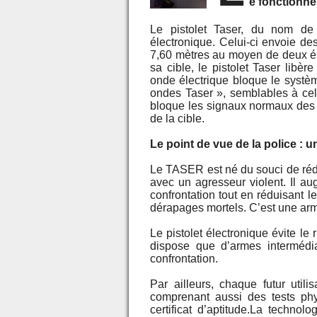
e fonctionn
Le pistolet Taser, du nom de 
électronique. Celui-ci envoie d
7,60 mètres au moyen de deux éle
sa cible, le pistolet Taser libè
onde électrique bloque le systèm
ondes Taser », semblables à cel
bloque les signaux normaux des f
de la cible.
Le point de vue de la police : 
Le TASER est né du souci de rédu
avec un agresseur violent. Il aug
confrontation tout en réduisant 
dérapages mortels. C’est une ar
Le pistolet électronique évite le
dispose que d’armes intermédia
confrontation.
Par ailleurs, chaque futur util
comprenant aussi des tests phy
certificat d’aptitude.La technol