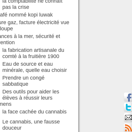
la comptabilité ne connaît
pas la crise
café nommé kopi luwak
ure gaz, facture électricité vue
 loupe
nces à la mer, sécurité et
ention
la fabrication artisanale du
comté à la fruitière 1900
Eau de source et eau
minérale, quelle eau choisir
Prendre un congé
sabbatique
Des outils pour aider les
élèves à réussir leurs
mens
la face cachée du cannabis
Le cannabis, une fausse
douceur