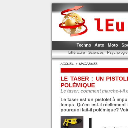
Techno
Auto
Moto
Sp
Littérature
Sciences
Psychologi
ACCUEIL
>
MAGAZINES
LE TASER : UN PISTOL
POLÉMIQUE
Le taser: comment marche-t-il e
Le taser est un pistolet à impu
temps. Qu'en est-il réellemen
pourquoi fait-il polémique? Voic
L