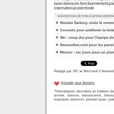
taser,blessure,fonctionnement,p
international;electrode
SUGGESTION DE PUBLICATIONS DISPON
Nicolas Sarkozy visite le comm
Conseils pour améliorer la lisibi
Ski : coup dur pour l'équipe d
Nousvelles.com pour les passio
Mexico : six jours pour un plan
Rédigé par XH, le Mercredi 5 Novemb
Ajouter aux favoris
Thèmatiques abordées et traitées dan
armée
,
bavure
,
besancenot
,
bless
impulsion electroni
,
pistolet taser
,
pol