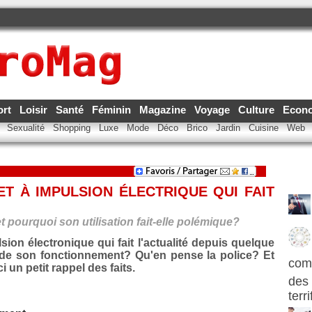
ort
Loisir
Santé
Féminin
Magazine
Voyage
Culture
Econ
e
Sexualité
Shopping
Luxe
Mode
Déco
Brico
Jardin
Cuisine
Web
ET À IMPULSION ÉLECTRIQUE QUI FAIT
t pourquoi son utilisation fait-elle polémique?
lsion électronique qui fait l'actualité depuis quelque
t de son fonctionnement? Qu'en pense la police? Et
com
i un petit rappel des faits.
des 
terr