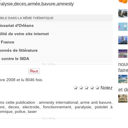
aralysie,deces,armée,bavure,amnesty
IBLE DANS LA MÊME THÉMATIQUE
issariat d'Orléans
lité de votre site internet
e France
nnés de littérature
 contre le SIDA
nouv
fair
re 2008 et lu 8046 fois.
Notez
et d
s cette publication
:
amnesty international
,
arme anti bavure
,
ure
,
deces
,
electrode
,
fonctionnement
,
paralysie
,
pistolet à
emique
,
police
,
taser