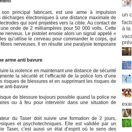
ement
son principal fabricant, est une arme à impulsion
un 
es décharges électroniques à une distance maximale de
fact
ctrodes qui sont projetées vers la cible. Au contact de
re une onde de 2 milliampères pour 50 000 volts. Cette
à la
e nerveux. Le pistolet envoie alors un signal appelé «
vaca
les qu’utilise le cerveau pour commander le corps, qui
prév
ibres nerveuses. Il en résulte une paralysie temporaire
une arme anti bavure
ire la violence en maintenant une distance de sécurité
mente la sécurité et l’efficacité de la police lors d’une
les risques de blessures et en supprimant les risques de
me anti-bavure
 risque de blessure toujours possible quand la police ne
ires ou à feu pour intervenir dans une situation de
exa
isateur du Taser doit suivre une formation de 2 jours,
siques et psychotechniques. Elle est validée par un
ogie Taser, c’est aussi un état d’esprit où le sens des