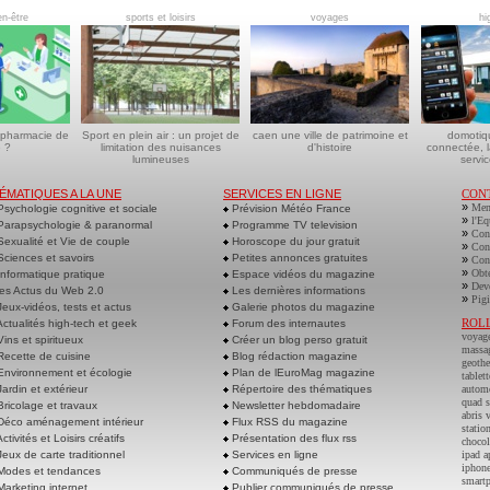
en-être
sports et loisirs
voyages
hi
 pharmacie de
Sport en plein air : un projet de
caen une ville de patrimoine et
domotiq
 ?
limitation des nuisances
d'histoire
connectée, l
lumineuses
servic
ÉMATIQUES A LA UNE
SERVICES EN LIGNE
CON
»
Men
sychologie cognitive et sociale
Prévision Météo France
»
l'Eq
arapsychologie & paranormal
Programme TV television
»
Cont
exualité et Vie de couple
Horoscope du jour gratuit
»
Cont
ciences et savoirs
Petites annonces gratuites
»
Cont
»
Obte
nformatique pratique
Espace vidéos du magazine
»
Deve
es Actus du Web 2.0
Les dernières informations
»
Pigi
eux-vidéos, tests et actus
Galerie photos du magazine
ROL
ctualités high-tech et geek
Forum des internautes
voyag
ins et spiritueux
Créer un blog perso gratuit
massa
ecette de cuisine
Blog rédaction magazine
geoth
nvironnement et écologie
Plan de lEuroMag magazine
tablett
ardin et extérieur
Répertoire des thématiques
autom
quad s
ricolage et travaux
Newsletter hebdomadaire
abris 
éco aménagement intérieur
Flux RSS du magazine
statio
ctivités et Loisirs créatifs
Présentation des flux rss
chocol
eux de carte traditionnel
Services en ligne
ipad a
iphone
odes et tendances
Communiqués de presse
smart
arketing internet
Publier communiqués de presse