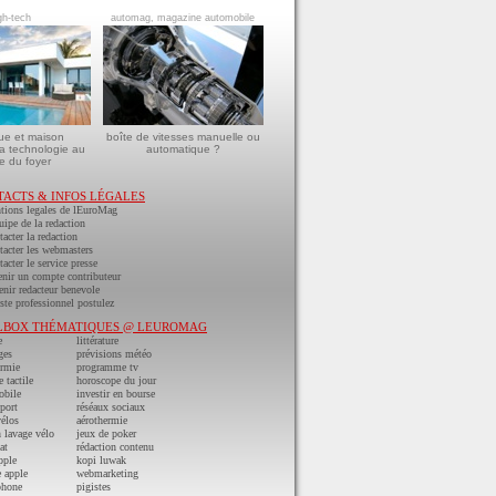
gh-tech
automag, magazine automobile
ue et maison
boîte de vitesses manuelle ou
a technologie au
automatique ?
e du foyer
TACTS & INFOS LÉGALES
tions legales de lEuroMag
uipe de la redaction
acter la redaction
acter les webmasters
acter le service presse
nir un compte contributeur
nir redacteur benevole
ste professionnel postulez
LBOX THÉMATIQUES @ LEUROMAG
e
littérature
ges
prévisions météo
ermie
programme tv
e tactile
horoscope du jour
obile
investir en bourse
port
réséaux sociaux
vélos
aérothermie
n lavage vélo
jeux de poker
at
rédaction contenu
pple
kopi luwak
 apple
webmarketing
phone
pigistes